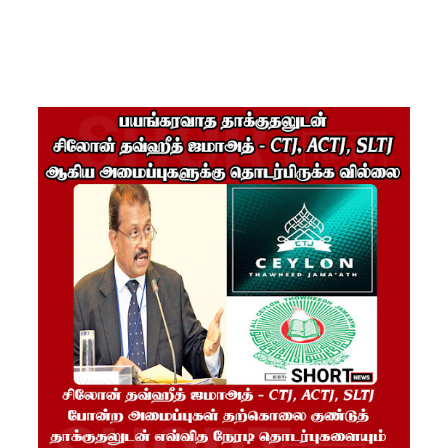
மட்டுமே
உள்நாட்டு
உற்பத்தி -
வசந்த
சமரசிங்க!
நெடுந்தீவு
கடற்பரப்பி
ல் சிக்கிய
11 இந்திய
மீனவர்க
ள்
பாதுகாப்
பாக மீட்பு