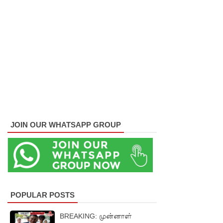
ல்
நிர்மாணிக்
கப்பட்ட
நவீன
விஞ்ஞான
ஆய்வகக்
கட்டிடம்
JOIN OUR WHATSAPP GROUP
திறப்பு!
சாகரவின்
சர்ச்சை
கருத்து
POPULAR POSTS
தொடர்பில்
BREAKING: முன்னாள்
நீதிமன்றி