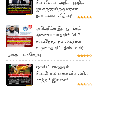
பொலிஸ்மா அதிபர் பூஜித்
ல்
ஜயசுந்தரவிற்கு மரண
தண்டனை விதிப்பு!
விடயங்க
ளை
அமெரிக்க இராஜாங்கத்
திணைக்களத்தின் IVLP
சமர்ப்பித்த
சர்வதேசத் தலைவர்கள்
பொலிஸா
வருகைத் திட்டத்தில் வசீர்
முக்தார் பங்கேற்பு.
ர்!
ஓகஸ்ட் மாதத்தில்
டெங்குவா
பெட்ரோல், டீசல் விலையில்
ல்
மாற்றம் இல்லை!
உயிரிழந்த
வர்களின்
எண்ணிக்
கை
அதிகரிப்பு!