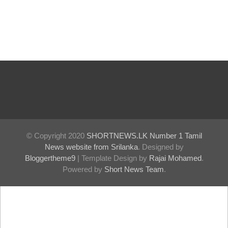
© Copyright 2020
SHORTNEWS.LK Number 1 Tamil
News website from Srilanka
. Designed by
Bloggertheme9
| Template Design by
Rajai Mohamed
.
Powered by
Short News Team
.