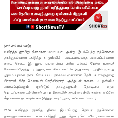
ஊழல்
தடுப்பு
சட்டமூலத்
தில்
மீண்டும்
திருத்தம்!
எம்.எப்.எம்.பஸீர்)
(
உயிர்த்த ஞாயிறு தினமான
அன்று இடம்பெற்ற தற்கொலை
2019.04.21
சாகிப் அல்
தாக்குதல்களை அடுத்து
முஸ்லிம்
அடிப்படைவாத அமைப்புக்களை
, 6
ஹசனின்
தடை செய்ய
இராணுவ புலனாய்வுப் பிரிவு மற்றும் தேசிய உளவுச்
,
சேவையிலிருந்து பரிந்துரைகள் கிடைக்கப் பெற்றதாகவும் அதில் மூன்று
வீட்டின்
அமைப்புக்கள் தடை செய்யப்பட்டதாகவும் முன்னாள் தேசிய உளவுத்துறை
பிரதானி சிசிர மெண்டிஸ் தெரிவித்தார். அத்துடன் ஏனைய
முஸ்லிம்
மீது
3
அமைப்புக்களும் குண்டுத் தாக்குதலுடன் நேரடியாக எந்த
பெற்றோ
தொடர்புகளையும் கொண்டிராத நிலையில் அவற்றை தீவிர கண்கானிப்பின்
கீழ் வைக்க நடவடிக்கை எடுத்ததாகவும் அவர் சுட்டிக்காட்டினார்.
ல் குண்டு
வீச்சு!
உயிர்த்த ஞாயிறு தினம் இடம்பெற்ற தொடர் தற்கொலை
21/4
தாக்குதல்கள்களை மையப்படுத்தி அது தொடர்பில் விசாரணைகளை
நெடுந்தீவு