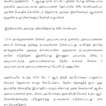
வெளிப்படுத்தினார்.
ஆவது நாள் சாட்சிப் பதிவின் போது விஷேடமாக
5
24க்கு
முஸ்லிம் அடிப்படைவாத அமைப்புக்கள் தொடர்பில் சிசிர மெண்டிஸிடம்
,
அரசின் மேலதிக சொலிசிட்டர் ஜெனரால் அய்ஷா ஜினசேனவும் ஆணைக்
ஒத்திவைப்
குழுவின் உறுப்பினர்களும் கேள்வி எழுப்பினர்.
பு
இந்நிலையில் அவற்று பதிலளித்தவாரு சிசிர மெண்டிஸ்
,
பல்கலைக்
கழகப்
தாக்குதல்களின் பின்னர் அடிப்படைவாத முஸ்லிம் அமைப்புக்களை
' 21/4
தடைச் செய்வது குறித்து நடவடிக்கைஎ டுக்கப்பட்டது. உயிர்த்த ஞாயிறு
பதிவு
தாக்குதல்களே அதற்கு காரணமாகின. அதற்கான நடவடிக்கைகளை
ஆரம்பம்
நானே எடுத்தேன். இதன்போது இராணுவ புலயாய்வு பிரிவு
3
அடிப்படைவாத அமைப்புக்களையும் தேசிய உளவுச் சேவை
3
கஞ்சிபா
அடிப்படைவாத அமைப்புக்களையும் பெயரிட்டு அனுப்பின.
னை
அதன்படியே கடந்த
மே
ஆம் திகதி அப்போதைய பாதுகாப்பு
2019
7
இம்ரா
செயலர் ஜெனரால் சாந்த கோடேகொட
தேசிய தெளஹீத் ஜமா அத்
,
,
னை
ஜமாத்தே மில்லத்தே இப்ராஹீம் மற்றும் விலாயத் அஷ் ஷெய்லானி ஆகிய
அமைப்புக்களை தடை செய்ய அப்போதைய ஜனாதிபதி செயலர் உதய ஆர்.
கைது
செனவிரத்னவுக்கு பரிந்துரைத்து நடவடிக்கை எடுக்கப்பட்டது.
என
'
செய்ய
சாட்சியமளித்தார்.