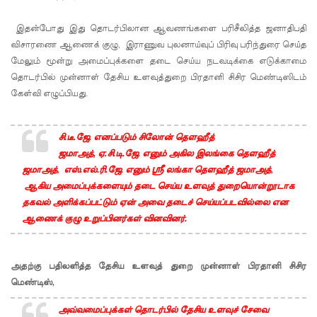
மலேசிய -
இதன்போது இது தொடர்பிலான ஆவணங்களை பரிசீலித்த ஜனாதிபதி
சர்வதேச
விசாரணை ஆணைக் குழு
இராணுவ புலனாய்வுப் பிரிவு பரிந்துரை செய்த
,
பொலிஸா
மேலும் மூன்று அமைப்புக்களை தடை செய்ய நடவடிக்கை எடுக்காமை
தொடர்பில் முன்னாள் தேசிய உளவுத்துறை பிரதானி சிசிர மெண்டிஸிடம்
ருடன்
கேள்வி எழுப்பியது.
இலங்கை
இணைந்
சி.டீ.ஜே. எனப்படும் சிலோன் தெளஹீத்
ஜமாஅத்,
ஏ.சி.டி.ஜே. எனும் அகில இலங்கை தெளஹீத்
து
ஜமாஅத்
எஸ்.எல்.ரி.ஜே. எனும் ஸ்ரீ லங்கா தெளஹீத் ஜமாஅத்
,
,
நடவடிக்
ஆகிய அமைப்புக்களையும் தடை செய்ய உளவுத் துறையொன்றூடாக
தகவல் அளிக்கப்பட்டும் ஏன் அவை தடைச் செய்யப்படவில்லை என
கை!
ஆணைக் குழு உறுப்பினர்கள் வினவினர்.
ஈட்டி
எறிதலுக்
அதற்கு பதிலளித்த தேசிய உளவுத் துறை முன்னாள் பிரதானி சிசிர
கான
மெண்டிஸ்
,
உலக
அவ்வமைப்புக்கள் தொடர்பில் தேசிய உளவுச் சேவை