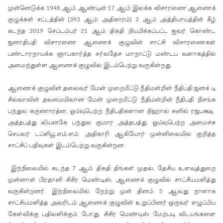
முன்னெடுக்க
ஆம் ஆண்டின்
ஆம் இலக்க விசாரணை ஆணைக்
1948
17
அருகே
குழுக்கள் சட்டத்தின் (
ஆம் அதிகாரம்)
ஆம் அத்தியாயத்தின் கீழ்
393
2
கடந்த
செப்டம்பர்
ஆம் திகதி நியமிக்கப்பட்ட ஐவர் கொண்ட
2019
21
இந்திய
ஜனாதிபதி விசாரணை ஆணைக் குழுவின் சாட்சி விசாரணைகள்
மீன்பிடிக்
பண்டாரநாயக்க ஞாபகார்த்த சர்வதேச மாநாட்டு மண்டப வளாகத்தில்
அமைந்துள்ள ஆணைக் குழுவில் இடம்பெற்று வருகின்றது.
கப்பல்
கவிழ்வு
ஆணைக் குழுவின் தலைவர் மேன் முறையீட்டு நீதிமன்றின் நீதிபதி ஜனக் டி
குருக்கள்ம
சில்வாவின் தலமையிலான மேன் முறையீட்டு நீதிமன்றின் நீதிபதி நிசங்க
பந்துல கருணாரத்ன
ஓய்வுபெற்ற நீதிபதிகளான நிஹால் சுனில் ரஜபக்ஷ
,
,
டம்
அத்தபத்து லியனகே பந்துல குமார அத்தபத்து
ஓய்வுபெற்ற அமைச்சு
,
மனிதப்பு
செயலர் டப்ளியூ.எம்.எம். அதிகாரி ஆகியோர் முன்னிலையில் குறித்த
சாட்சிப் பதிவுகள் இடம்பெற்று வருகின்றன.
தைகுழி
வழக்கு
இந்நிலையில் கடந்த
ஆம் திகதி திங்கள் முதல்
தேசிய உளவுத்துறை
7
,
முன்னாள் பிரதானி சிசிர மெண்டிஸ்
ஆணைக் குழுவில் சாட்சியமளித்து
,
விசார
வருகின்றனர். இந்நிலையில் நேற்று முன் தினம்
ஆவது நாளாக
5
ணை
சாட்சியமளித்த அவரிடம் ஆணைக் குழுவின் உறுப்பினர் ஒருவர் எழுப்பிய
கேள்விக்கு பதிலளிக்கும் போது
சிசிர மெண்டிஸ் மேற்படி விடயங்களை
,
ஆகஸ்ட்