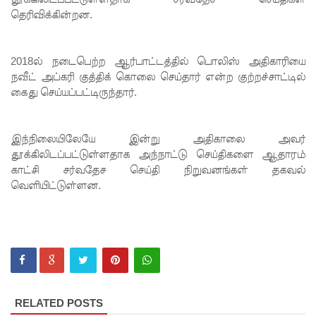
எச்சரிக்
தெரிவிக்கின்றன.
கை!
மட்டக்கள
2018ல் நடைபெற்ற ஆர்பாட்டத்தில் பொலிஸ் அதிகாரியை
ப்பு
நவீட் அப்கரி குத்திக் கொலை செய்தார் என்ற குற்றச்சாட்டில்
கைது செய்யப்பட்டிருந்தார்.
சிறைச்சா
லையை
இந்நிலையிலேயே இன்று அதிகாலை அவர்
சுற்றி
தூக்கிலிடப்பட்டுள்ளதாக அந்நாட்டு செய்திகளை ஆதாரம்
காட்சி சர்வதேச செய்தி நிறுவனங்கள் தகவல்
பலத்த
வெளியிட்டுள்ளன.
பாதுகாப்பு!
லலித் -
குகன்
காணாமற்
போன
RELATED POSTS
வழக்கு