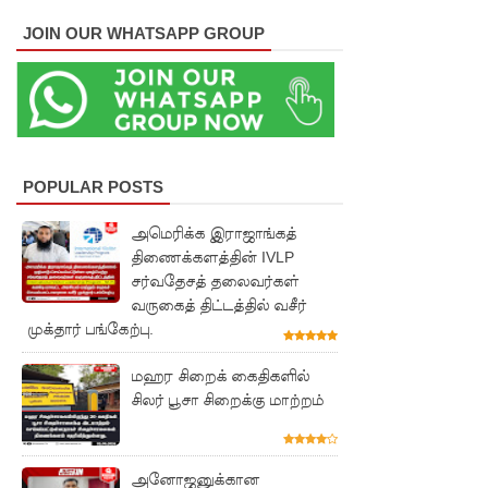
மாணவர்
JOIN OUR WHATSAPP GROUP
களுக்கா
ன முக்கிய
அறிவிப்பு
பள்ளஞ்
POPULAR POSTS
சேனை
அமெரிக்க இராஜாங்கத்
சிறையில்
திணைக்களத்தின் IVLP
பதற்றம்:
சர்வதேசத் தலைவர்கள்
வருகைத் திட்டத்தில் வசீர்
கைதிகள்
முக்தார் பங்கேற்பு.
கூரையில்
மஹர சிறைக் கைதிகளில்
ஏறி
சிலர் பூசா சிறைக்கு மாற்றம்
போராட்ட
ம்
அனோஜனுக்கான