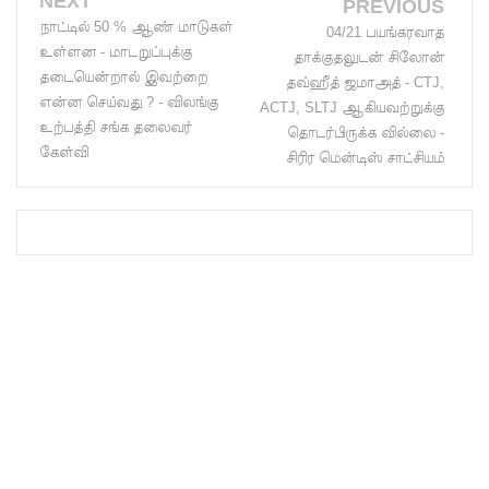
NEXT
PREVIOUS
மெகசின்
நாட்டில் 50 % ஆண் மாடுகள்
04/21 பயங்கரவாத
உள்ளன - மாடறுப்புக்கு
தாக்குதலுடன் சிலோன்
சிறை
தடையென்றால் இவற்றை
தவ்ஹீத் ஜமாஅத் - CTJ,
மோதலில்
என்ன செய்வது ? - விலங்கு
ACTJ, SLTJ ஆகியவற்றுக்கு
உற்பத்தி சங்க தலைவர்
தொடர்பிருக்க வில்லை -
கைதி
கேள்வி
சிரிர மென்டிஸ் சாட்சியம்
ஒருவர்
பலி!
நாட்டில்
தொடரும்
சிறைக்கல
வரங்கள் -
முப்படையி
னருக்கு
விடுக்கப்ப