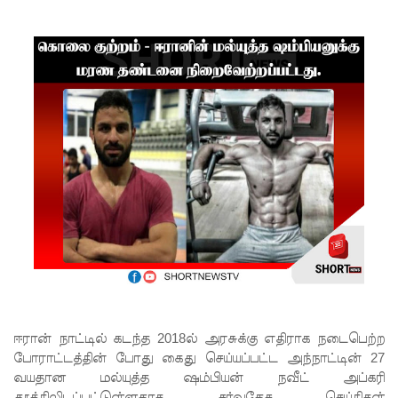
ம்பு
சிறைச்சா
லை
மோதல்:
சந்தேகநப
ர்கள் 62
ஆக
உயர்வு
நான்கு
மாவட்டங்
களுக்கு
ஈரான் நாட்டில் கடந்த 2018ல் அரசுக்கு எதிராக நடைபெற்ற
மண்சரிவு
போராட்டத்தின் போது கைது செய்யப்பட்ட அந்நாட்டின் 27
அபாய
வயதான மல்யுத்த ஷம்பியன் நவீட் அப்கரி
தூக்கிலிடப்பட்டுள்ளதாக சர்வதேச செய்திகள்