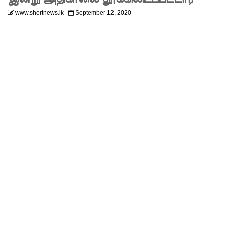
லும்
www.shortnews.lk
September 12, 2020
விசேட
பாதுகாப்பு
நடவடிக்
கை!
இலங்கை
அணியின்
பலம்
துடுப்பாட்
டத்திலே
யே
உள்ளது!
நீர்கொழு