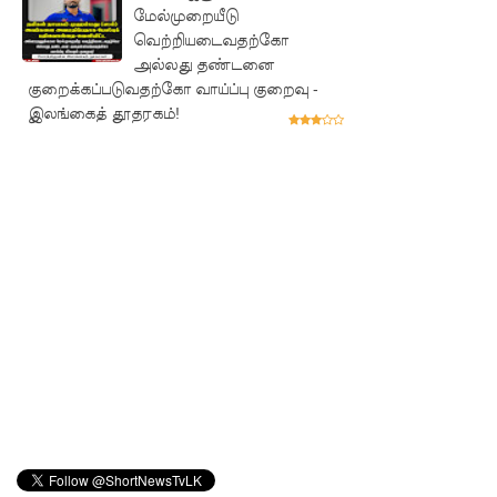
குருவிட்ட
மேல்முறையீடு
வெற்றியடைவதற்கோ
சிறையின்
அல்லது தண்டனை
பதற்றம்
குறைக்கப்படுவதற்கோ வாய்ப்பு குறைவு -
இலங்கைத் தூதரகம்!
கட்டுப்பாட்
டுக்குள்
வந்தது!
புதிய
மெகசின்
சிறைச்சா
லையில்
நேற்று
அமைதியி
ன்மை - 11