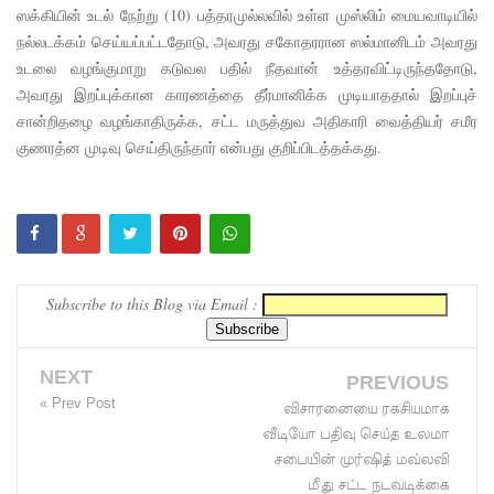
ஸக்கியின் உடல் நேற்று (10) பத்தரமுல்லவில் உள்ள முஸ்லிம் மையவாடியில்
னைப்
நல்லடக்கம் செய்யப்பட்டதோடு, அவரது சகோதரரான ஸல்மானிடம் அவரது
பல்கலை
உடலை வழங்குமாறு கடுவல பதில் நீதவான் உத்தரவிட்டிருந்ததோடு,
அவரது இறப்புக்கான காரணத்தை தீர்மானிக்க முடியாததால் இறப்புச்
மாணவர்
சான்றிதழை வழங்காதிருக்க, சட்ட மருத்துவ அதிகாரி வைத்தியர் சமீர
களுக்கா
குணரத்ன முடிவு செய்திருந்தார் என்பது குறிப்பிடத்தக்கது.
ன முக்கிய
அறிவிப்பு
பள்ளஞ்
சேனை
Subscribe to this Blog via Email :
சிறையில்
பதற்றம்:
NEXT
PREVIOUS
கைதிகள்
« Prev Post
விசாரனையை ரகசியமாக
வீடியோ பதிவு செய்த உலமா
கூரையில்
சபையின் முர்ஷித் மவ்லவி
ஏறி
மீது சட்ட நடவடிக்கை