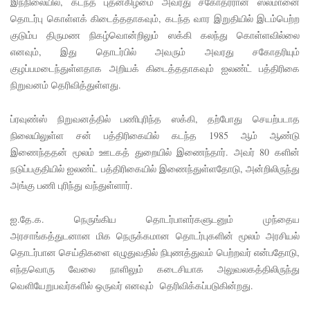
இந்நிலையில், கடந்த புதன்கிழமை அவரது சகோதரரான ஸல்மானை
தொடர்பு கொள்ளக் கிடைத்ததாகவும், கடந்த வார இறுதியில் இடம்பெற்ற
னருக்கு
குடும்ப திருமண நிகழ்வொன்றிலும் ஸக்கி கலந்து கொள்ளவில்லை
விடுக்கப்ப
எனவும், இது தொடர்பில் அவரும் அவரது சகோதரியும்
குழப்பமடைந்துள்ளதாக அறியக் கிடைத்ததாகவும் ஐலண்ட் பத்திரிகை
ட்ட
நிறுவனம் தெரிவித்துள்ளது.
அறிவிப்பு!
சிறையின்
ப்ரவுண்ஸ் நிறுவனத்தில் பணிபுரிந்த ஸக்கி, தற்போது செயற்படாத
நிலையிலுள்ள சன் பத்திரிகையில் கடந்த 1985 ஆம் ஆண்டு
வாயிற்கத
இணைந்ததன் மூலம் ஊடகத் துறையில் இணைந்தார். அவர் 80 களின்
வை
நடுப்பகுதியில் ஐலண்ட் பத்திரிகையில் இணைந்துள்ளதோடு, அன்றிலிருந்து
அங்கு பணி புரிந்து வந்துள்ளார்.
முற்றுகை
யிட்ட
ஐ.தே.க. நெருங்கிய தொடர்பாளர்களுடனும் முந்தைய
பல்லன்சே
அரசாங்கத்துடனான மிக நெருக்கமான தொடர்புகளின் மூலம் அரசியல்
தொடர்பான செய்திகளை எழுதுவதில் நிபுணத்துவம் பெற்றவர் என்பதோடு,
ன
எந்தவொரு வேலை நாளிலும் கடைசியாக அலுவலகத்திலிருந்து
கைதிகள்!
வெளியேறுபவர்களில் ஒருவர் எனவும் தெரிவிக்கப்படுகின்றது.
பேராத