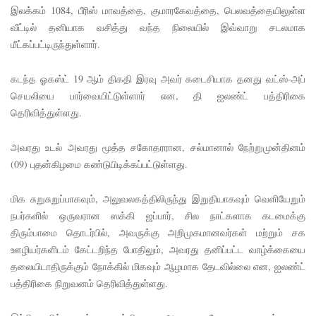
நீதிமன்றம்
இலக்கம் 1084, பீரிஸ் மாவத்தை, குமாரகேவத்தை, பெலவத்தையிலுள்ள
வீட்டில் தனியாக வசித்து வந்த நிலையில் இவ்வாறு சடலமாக
உத்தரவு!
மீட்கப்பட்டிருந்துள்ளார்.
நேற்றைய
மெகசின்
கடந்த ஓகஸ்ட் 19 ஆம் திகதி இரவு அவர் கடைசியாக தனது வட்ஸ்-அப்
செயலியை பார்வையிட்டுள்ளார் என, தி ஐலண்ட் பத்திரிகை
சிறை
தெரிவித்துள்ளது.
மோதலில்
அவரது உடல் அவரது மூத்த சகோதரரான, சல்மானால் நேற்றுமுன்தினம்
கைதி
(09) புதன்கிழமை கண்டுபிடிக்கப்பட்டுள்ளது.
ஒருவர்
பலி!
மிக சுறுசுறுப்பாகவும், அலுவலகத்திலிருந்து இறுதியாகவும் வெளியேறும்
நபர்களில் ஒருவரான ஸக்கி ஜப்பார், சில நாட்களாக கடமைக்கு
நாட்டில்
திரும்பாமை தொடர்பில், அவருக்கு அறிமுகமானவர்கள் மற்றும் சக
தொடரும்
ஊழியர்களிடம் கேட்டறிந்த போதிலும், அவரது தனிப்பட்ட வாழ்க்கையை
தலையிடாதிருக்கும் நோக்கில் மிகவும் ஆழமாக தேடவில்லை என, ஐலண்ட்
சிறைக்கல
பத்திரிகை நிறுவனம் தெரிவித்துள்ளது.
வரங்கள் -
முப்படையி