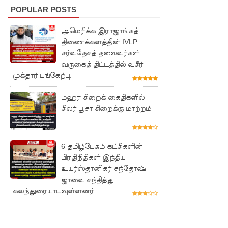
ன்மை!
POPULAR POSTS
மீனவர்க
அமெரிக்க இராஜாங்கத்
ள்
திணைக்களத்தின் IVLP
சர்வதேசத் தலைவர்கள்
விடுதலை
வருகைத் திட்டத்தில் வசீர்
கோரி
முக்தார் பங்கேற்பு.
ஜெய்சங்க
மஹர சிறைக் கைதிகளில்
ருக்கு
சிலர் பூசா சிறைக்கு மாற்றம்
விஜய்
கடிதம்!
6 தமிழ்பேசும் கட்சிகளின்
பிரதிநிதிகள் இந்திய
இரு
உயர்ஸ்தானிகர் சந்தோஷ்
ஆண்டுக
ஜாவை சந்தித்து
கலந்துரையாடவுள்ளனர்
ள் இலக்கு
நிர்ணயிக்