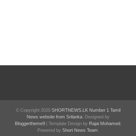
ஒத்திவைப்
பு!
சுகாதார
உதவியா
ளர்
நியமனங்க
ளில்
சுகாதார
தொண்டர்
களையும்
© Copyright 2020
SHORTNEWS.LK Number 1 Tamil
உள்வாங்க
News website from Srilanka
. Designed by
வும் -
Bloggertheme9
| Template Design by
Rajai Mohamed
.
Powered by
Short News Team
.
உதுமா