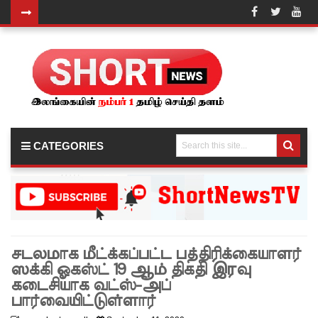
நீர்கொழு
ம்பு
சிறைச்சா
லை
மோதல்:
CATEGORIES
சந்தேகநப
ர்கள் 62
ஆக
உயர்வு
சடலமாக மீட்க்கப்பட்ட பத்திரிக்கையாளர்
நான்கு
ஸக்கி ஓகஸ்ட் 19 ஆம் திகதி இரவு
மாவட்டங்
கடைசியாக வட்ஸ்-அப்
பார்வையிட்டுள்ளார்
களுக்கு