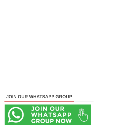
அமைதியி
ன்மை - 11
பேர்
காயம்!
குருவிட்ட
சிறை
மோதலில்
இருவர்
பலி!
குருவிட்ட
JOIN OUR WHATSAPP GROUP
சிறைச்சா
லையில்
அமைதியி