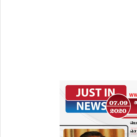
நாளை இடம்பெறவுள்ள தரம் 5 புலமைப்பரிசில் பரீட்ச
நாடாளுமன்ற உறுப்பினர்களின் சம்பளம் உயர்த்தப்ப
22ஆவது அரசியலமைப்புத் திருத்தத்திற்கு எதிராக வீ
ஷானி அபேசேகர, பிரதிக் காவல்துறை மா அதிபராக 
குருவிட்ட மற்றும் பல்லன்சேன சிறைச்சாலைகளின் நி
வர்த்தமானியில் வெளியானது 22வது அரசியலமைப்புத் 
யாழ்.சிறைச்சாலையிலும் விசேட பாதுகாப்பு நடவடிக்
நம்பிக்கையில்லாப் பிரேரணையைத் தோற்கடித்தாலும
குற்றச்சாட்டு