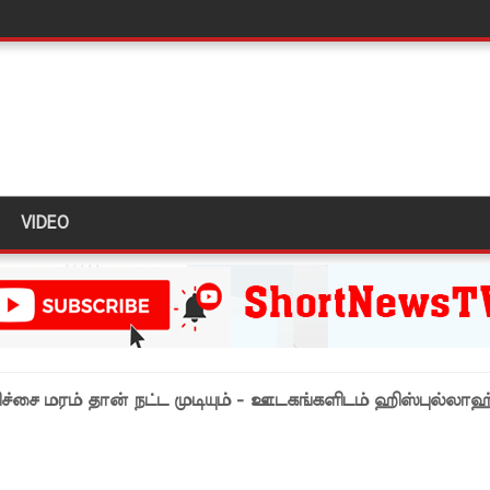
ா?" : அரசாங்கத்தை சாடிய நாமல்!
்கை கடவுச்சீட்டுகள் நிராகரிப்பு - முஜீப் எம்.பி.
ல் கடும் போக்குவரத்து!
த்து ஆய்வு!
ள்” – சிமாரா அலியின் சிறுவர் கதை நூல் ஆகஸ்ட் 15 வெளியீடு!
VIDEO
ுவர் கைது!
் 431 பறிமுதல்!
 மோசடி - எச்சரிக்கை!
ும் ஆரம்பம்!
ேரிச்சை மரம் தான் நட்ட முடியும் - ஊடகங்களிடம் ஹிஸ்புல்லாஹ
்பு!
இன்று முதல் மீண்டும் ஆரம்பம்!