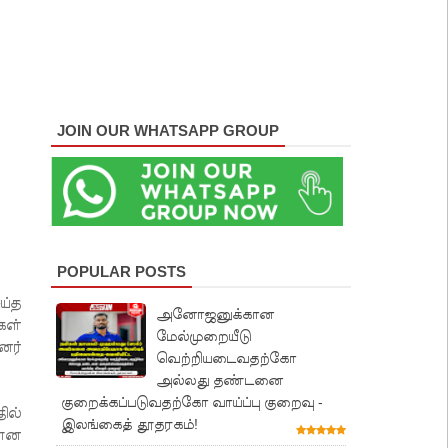
JOIN OUR WHATSAPP GROUP
POPULAR POSTS
ய்த
அனோஜனுக்கான
கள்
மேல்முறையீடு
னர்
வெற்றியடைவதற்கோ
அல்லது தண்டனை
குறைக்கப்படுவதற்கோ வாய்ப்பு குறைவு -
ில்
இலங்கைத் தூதரகம்!
ன்ன