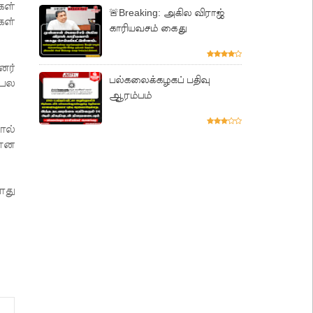
கள்
🚨Breaking: அகில விராஜ்
கள்
காரியவசம் கைது
னர்
பல்கலைக்கழகப் பதிவு
 பல
ஆரம்பம்
ால்
 என
ோது