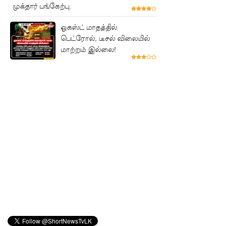
முக்தார் பங்கேற்பு.
சாகரவின்
சர்ச்சை
ஓகஸ்ட் மாதத்தில்
பெட்ரோல், டீசல் விலையில்
கருத்து
மாற்றம் இல்லை!
தொடர்பில்
நீதிமன்றி
ல்
விடயங்க
ளை
சமர்ப்பித்த
பொலிஸா
ர்!
டெங்குவா
ல்