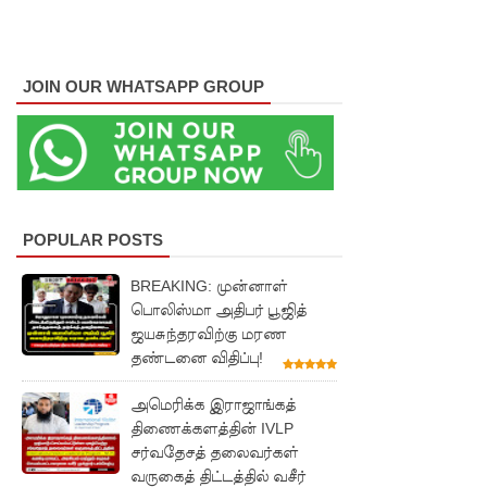
களுத்து
றை
JOIN OUR WHATSAPP GROUP
முஸ்லிம்
மத்திய
கல்லூரியி
ல்
POPULAR POSTS
நிர்மாணிக்
கப்பட்ட
BREAKING: முன்னாள்
பொலிஸ்மா அதிபர் பூஜித்
நவீன
ஜயசுந்தரவிற்கு மரண
விஞ்ஞான
தண்டனை விதிப்பு!
ஆய்வகக்
அமெரிக்க இராஜாங்கத்
கட்டிடம்
திணைக்களத்தின் IVLP
சர்வதேசத் தலைவர்கள்
திறப்பு!
வருகைத் திட்டத்தில் வசீர்