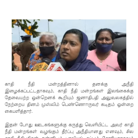
ரோத
சூதாட்ட
இணையத
ளங்களை
முடக்குமா
று
உத்தரவு!
பரீட்சைக்
காதி நீதி மன்றத்தினால் தனக்கு அநீதி
காலத்தில்
இழைக்கப்பட்டதாகவும், காதி நீதி மன்றங்கள் இலங்கைக்கு
இடர்கள்
தேவையற்ற ஒன்றெனக் கூறியும் ஜனாதிபதி அலுவலகத்தில்
நேற்றைய தினம் முஸ்லிம் பெண்ணொருவர் கடிதம் ஒன்றை
ஏற்பட்டா
கையளித்தார்.
ல்
இதன் போது ஊடகங்களுக்கு கருத்து வெளியிட்ட அவர் காதி
அறிவிக்க
நீதி மன்றங்கள் வழங்கும் தீர்ப்பு அநீதியானது எனவும், சில