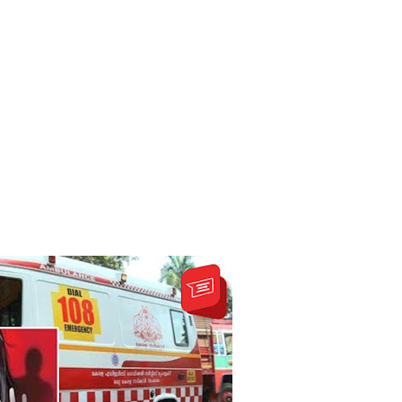
 28க்கு ஒத்திவைப்பு
்பு
ை - அமைச்சர் ஆனந்த விஜேபால!
டத்தின் முன் நிறுத்தப்பட வேண்டும் - மரிக்கார்!
்டை உருவாக்குவதே அரசாங்கத்தின் இலக்கு
க்கு பாதிப்பு