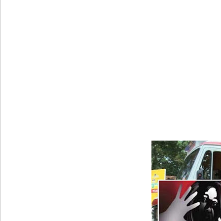
இலஞ்ச ஆணைக்குழுவில் ஆஜரான அகில விராஜ்!
சஷீந்திர ராஜபக்ஷவின் வழக்கு விசாரணை செப்டம்பர்
ஆசன பட்டி பொருத்துவதற்கான கால அவகாசம் நீடிப
சாகரவின் சர்ச்சைக் கருத்துக்கு உடனடி விசாரண
உயிர்த்த ஞாயிறு தாக்குதலைத் திட்டமிட்டவர்களும் சட்
வளிமண்டலவியல் திணைக்களத்தின் எச்சரிக்கை!
சிறைகளும் குற்றவாளிகளும் அற்ற முன்மாதிரி நாட
சீரற்ற வானிலையால் 16 ஆயிரத்திற்கும் அதிகமானோரு
மத்திய மாகாணத்தின் புதிய ஆளுநர் பதவியேற்பு!