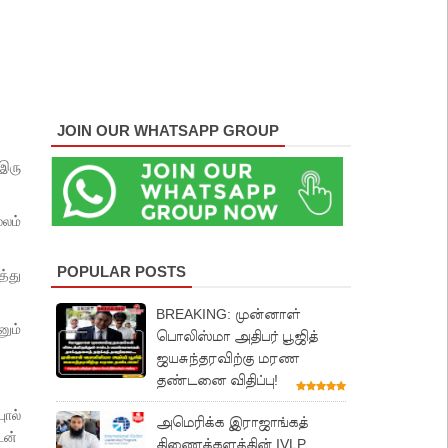
JOIN OUR WHATSAPP GROUP
 இரு
லம்
POPULAR POSTS
த்து
BREAKING: முன்னாள்
னும்
பொலிஸ்மா அதிபர் பூஜித்
ஜயசுந்தரவிற்கு மரண
தண்டனை விதிப்பு!
ுால்
அமெரிக்க இராஜாங்கத்
டன்
திணைக்களத்தின் IVLP