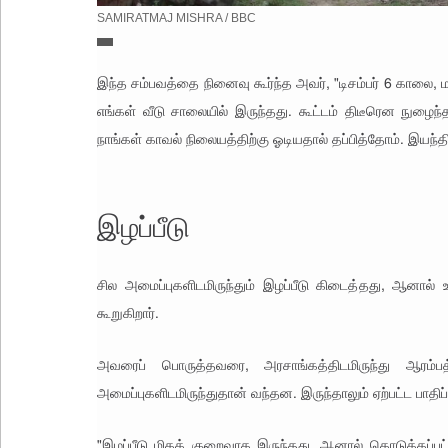
SAMIRATMAJ MISHRA / BBC
ப
ட
மூ
இந்த சம்பவத்தை நினைவு கூர்ந்த அவர், "டிசம்பர் 6 காலை, மசூ
லா
எங்கள் வீடு சாலையில் இருந்தது. கூட்டம் திடீரென நுழை
தா
ர
நாங்கள் காவல் நிலையத்திற்கு ஓடியதால் தப்பித்தோம். இயந்திர
ம்
,
இழப்பீடு
சில அமைப்புகளிடமிருந்தும் இழப்பீடு கிடைத்தது, ஆனா
கூறுகிறார்.
அவரைப் பொருத்தவரை, அரசாங்கத்திடமிருந்து ஆரம்ப
அமைப்புகளிடமிருந்துதான் வந்தன. இருந்தாலும் ஏற்பட்ட பாதி
"இழப்பீடு மிகக் குறைவாக இருந்தது, ஆனால் கொடுக்கப்பட