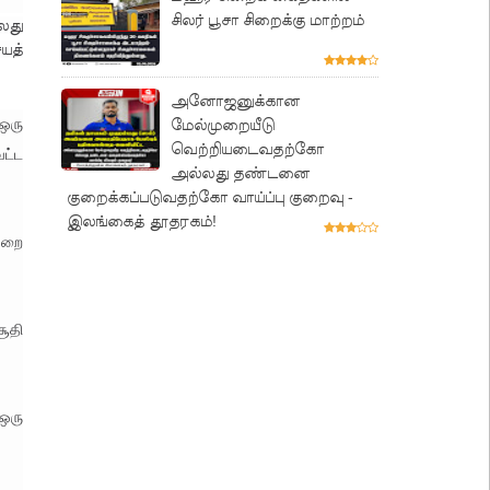
சிலர் பூசா சிறைக்கு மாற்றம்
லது
யத்
அனோஜனுக்கான
மேல்முறையீடு
 ஒரு
வெற்றியடைவதற்கோ
ட்ட
அல்லது தண்டனை
குறைக்கப்படுவதற்கோ வாய்ப்பு குறைவு -
இலங்கைத் தூதரகம்!
துறை
ூதி
 ஒரு