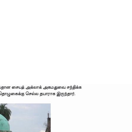
ல் ஏறி போராட்டம்
து!
 - 11 பேர் காயம்!
ிதம்!
ழிப்பு வேலைத்திட்டம் - அமைச்சர் நளிந்த ஜயதிஸ்ஸ!
!
லைமை கட்டுப்பாட்டுக்குள்!
வயதான சையத் அக்லாக் அகமதுவை சந்திக்க
ொழுகைக்கு செல்ல தயாராக இருந்தார்.