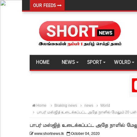
OUR FEEDS
வர்த்தமானியில் வெளியானது 22வது அரசியலமைப்புத் 
யாழ்.சிறைச்சாலையிலும் விசேட பாதுகாப்பு நடவடிக்
இலங்கை அணியின் பலம் துடுப்பாட்டத்திலேயே உள்
நீர்கொழும்பு சிறைச்சாலை மோதல்: சந்தேகநபர்கள்
நான்கு மாவட்டங்களுக்கு மண்சரிவு அபாய எச்சரிக்
HOME
NEWS
SPORT
WOLRD
மட்டக்களப்பு சிறைச்சாலையை சுற்றி பலத்த பாதுகாப்ப
லலித் - குகன் காணாமற்போன வழக்கு கோட்டாபய ரா
நீதிமன்றம் உத்தரவு!
நேற்றைய மெகசின் சிறை மோதலில் கைதி ஒருவர் பல
Home
Braking news
news
World
நாட்டில் தொடரும் சிறைக்கலவரங்கள் - முப்படையினருக
பாபர் மஸ்ஜித் உடைக்கப்பட்ட அதே நாளில் மேலும் 20 பள
சிறையின் வாயிற்கதவை முற்றுகையிட்ட பல்லன்சேன
பாபர் மஸ்ஜித் உடைக்கப்பட்ட அதே நாளில் மேல
பேராதனைப் பல்கலை மாணவர்களுக்கான முக்கிய அற
www.shortnews.lk
October 04, 2020