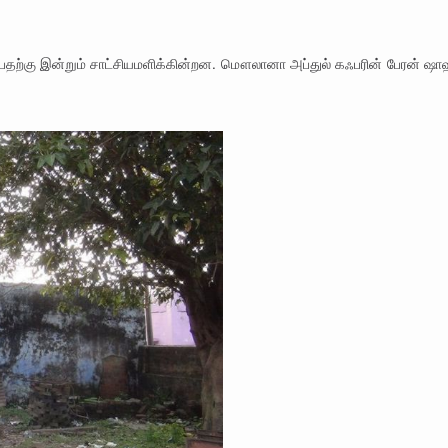
்பதற்கு இன்றும் சாட்சியமளிக்கின்றன. மௌலானா அப்துல் கஃபரின் பேரன் ஷா