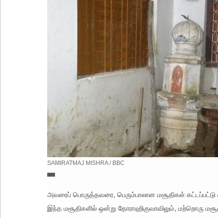
SAMIRATMAJ MISHRA / BBC
ப
ட
மூ
அவரைப் பொருத்தவரை, பெரும்பாலான மசூதிகள் கட்டப்பட்டு
லா
இந்த மசூதிகளில் ஒன்று தோராஹிகுவாவிலும், மற்றொரு மசூதி 
தா
ர