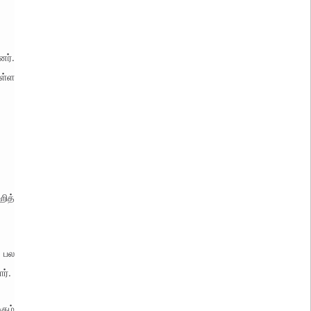
னர்.
ொள்ள
ித்
 பல
ர்.
கும்