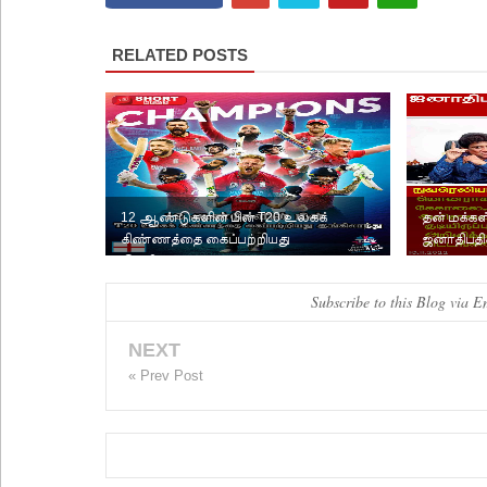
RELATED POSTS
12 ஆண்டுகளின் பின் T20 உலகக்
தன் மக்கள
கிண்ணத்தை கைப்பற்றியது
ஜனாதிபதி
இங்கிலாந்து
அவசர கடி
Subscribe to this Blog via E
NEXT
« Prev Post