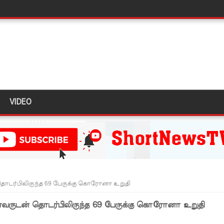
மாறு உத்தரவு!
்க 5 தொலைபேசி இலக்கங்கள்!
ாதேஷில் மீண்டும் பதற்றம்!
ாகும் - பிரதமர்!
VIDEO
ஜனாதிபதியிடம்!
ய கல்லூரியில் நிர்மாணிக்கப்பட்ட நவீன விஞ்ஞான ஆய்வகக்
விடயங்களை சமர்ப்பித்த பொலிஸார்!
ப்பு!
ொடர்பிலிருந்த 69 பேருக்கு கொரோனா உறுதி
 நீர் வெட்டு!
வருடன் தொடர்பிலிருந்த 69 பேருக்கு கொரோனா உறுதி
ாதம்!