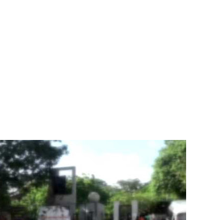
ுகை!
ாற்றமில்லை!
நெடுஞ்சாலையில் செல்ல தடை!
ட்டுமே உள்நாட்டு உற்பத்தி - வசந்த சமரசிங்க!
பாதுகாப்பாக மீட்பு
ுறையீட்டு விசாரணை செப்டம்பர் 23 வரை ஒத்திவைப்பு!
டர்களையும் உள்வாங்கவும் - உதுமா லெப்பை MP!
டமூலங்கள் நிறைவேற்றம்!