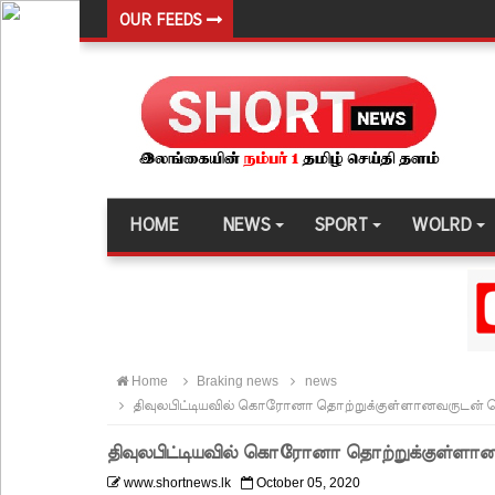
OUR FEEDS
146 சட்டவிரோத சூதாட்ட இணையதளங்களை முடக்கு
பரீட்சைக் காலத்தில் இடர்கள் ஏற்பட்டால் அறிவிக
தாயகம் திரும்புவதற்கு ஷேக் ஹசீனா தயார்! - பங்கள
லாஃப்ஸ் எரிவாயு விலையிலும் மாற்றமில்லை!
பாகுபாடற்ற சேவையே தரமான அறிவியலின் அடித்தளம
HOME
NEWS
SPORT
WOLRD
நீர்கொழும்பு சிறை வன்முறை தொடர்பான அறிக்கை 
கட்டார் சாரிட்டியினால் களுத்துறை முஸ்லிம் மத்தி
கட்டிடம் திறப்பு!
சாகரவின் சர்ச்சை கருத்து தொடர்பில் நீதிமன்றில் 
Home
Braking news
news
டெங்குவால் உயிரிழந்தவர்களின் எண்ணிக்கை அதிகரி
திவுலபிட்டியவில் கொரோனா தொற்றுக்குள்ளானவருடன் த
வெள்ளவத்தை மற்றும் பாமன்கடையில் 07 மணித்தியால
திவுலபிட்டியவில் கொரோனா தொற்றுக்குள்ளான
SLS தரமற்ற தலைக்கவசங்கள் விற்றவர்களுக்கு அபர
www.shortnews.lk
October 05, 2020