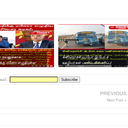
் நலனுக்காக...
கிளிநொச்சி டிப்போ இ.போ.ச
க்கு மனோ எழுதியுள்ள
ஊழியர்கள் பணிப்பகிஸ்கரிப்பு!
தம்.
mail :
PREVIOUS
Next Post »