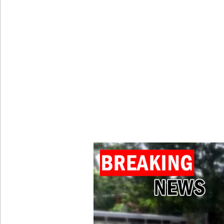
கொழும்பில் சட்டவிரோத மருந்துக் களஞ்சியம் முற்ற
ஓகஸ்ட் மாதத்திற்கான லிட்ரோ எரிவாயு விலையில் ம
பயிற்சி ஓட்டுநர் ( L பலகை) வாகனங்கள் அதிவேக 
இலங்கையின் பெரிய வெங்காயத் தேவையில் 10 வீதம் ம
நெடுந்தீவு கடற்பரப்பில் சிக்கிய 11 இந்திய மீனவர்கள் 
ஊழல் தடுப்பு சட்டமூலத்தில் மீண்டும் திருத்தம்!
ஹிருணிகாவின் சிறைத் தண்டனைக்கு எதிரான மேல்ம
சுகாதார உதவியாளர் நியமனங்களில் சுகாதார தொண்
விலங்குகள், தேசிய நீர் வழங்கல் வடிகால் சபை சட்