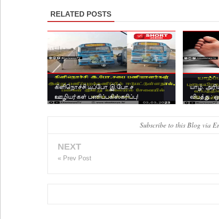
RELATED POSTS
கிளிநொச்சி டிப்போ இ.போ.ச
யாழ். அரி
ஊழியர்கள் பணிப்பகிஸ்கரிப்பு!
விபத்து : 
Subscribe to this Blog via E
NEXT
« Prev Post