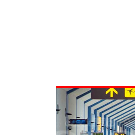
சாகரவின் சர்ச்சை கருத்து தொடர்பில் நீதிமன்றில் 
டெங்குவால் உயிரிழந்தவர்களின் எண்ணிக்கை அதிகரி
வெள்ளவத்தை மற்றும் பாமன்கடையில் 07 மணித்தியால
SLS தரமற்ற தலைக்கவசங்கள் விற்றவர்களுக்கு அபர
கொழும்பில் சட்டவிரோத மருந்துக் களஞ்சியம் முற்ற
ஓகஸ்ட் மாதத்திற்கான லிட்ரோ எரிவாயு விலையில் ம
பயிற்சி ஓட்டுநர் ( L பலகை) வாகனங்கள் அதிவேக 
இலங்கையின் பெரிய வெங்காயத் தேவையில் 10 வீதம் ம