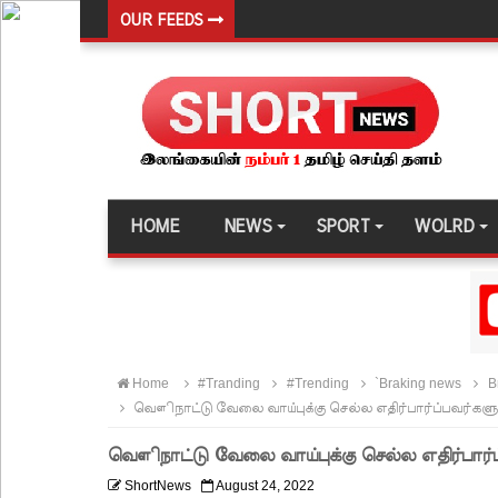
OUR FEEDS
நெடுந்தீவு கடற்பரப்பில் சிக்கிய 11 இந்திய மீனவர்கள் 
ஊழல் தடுப்பு சட்டமூலத்தில் மீண்டும் திருத்தம்!
சாகிப் அல் ஹசனின் வீட்டின் மீது பெற்றோல் குண்டு 
நெடுந்தீவு அருகே இந்திய மீன்பிடிக் கப்பல் கவிழ்வு
குருக்கள்மடம் மனிதப்புதைகுழி வழக்கு விசாரணை ஆ
HOME
NEWS
SPORT
WOLRD
பல்கலைக்கழகப் பதிவு ஆரம்பம்
கஞ்சிபானை இம்ரானை கைது செய்ய மலேசிய - சர
ஈட்டி எறிதலுக்கான உலக தரவரிசையில் ரூமேஷ் தரங்
புத்தாக்க ஆராய்ச்சிகளுக்கு அரசின் ஆதரவு முழுமை
Home
#Tranding
#Trending
`Braking news
B
மாகாண சபைத் தேர்தலை விரைவில் நடத்துமாறு இந
வௌிநாட்டு வேலை வாய்புக்கு செல்ல எதிர்பார்ப்பவர்களுக
ஐ.எம்.எப். அடிமைகளாக மாறியதால் வாழ்க்கைச் சும
வௌிநாட்டு வேலை வாய்புக்கு செல்ல எதிர்பார்ப
சிறைகளும் குற்றவாளிகளும் அற்ற முன்மாதிரி நாட
ShortNews
August 24, 2022