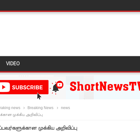
பாதுகாப்பாக மீட்பு
வீச்சு!
கஸ்ட் 24க்கு ஒத்திவைப்பு
VIDEO
்வதேச பொலிஸாருடன் இலங்கை இணைந்து நடவடிக்கை!
க முதலிடத்தில்!
யாக கிடைக்கும் - பிரதமர்!
raking news
Breaking News
news
்தியா கோரிக்கை!
்கான முக்கிய அறிவிப்பு
ை அதிகரித்தது - சஜித் பிரேமதாச!
்பவர்களுக்கான முக்கிய அறிவிப்பு
்டை உருவாக்குவதே அரசாங்கத்தின் இலக்கு