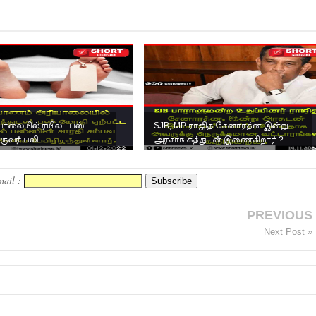
யாலையில் ரயில் - பஸ்
SJB, MP ராஜித சேனாரத்ன இன்று
ஒருவர் பலி
அரசாங்கத்துடன் இணைகிறார் ?
mail :
PREVIOUS
Next Post »