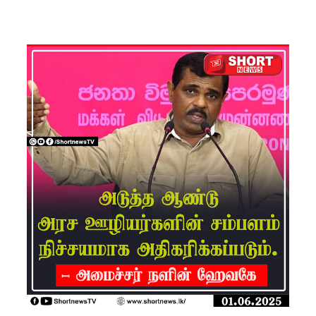
சிமாரா
அலியின்
சிறுவர்
கதை நூல்
ஆகஸ்ட்
15
வெளியீடு!
மகசின்
சிறைக்கு
ள்
போதைப்
பொருள்
வீச