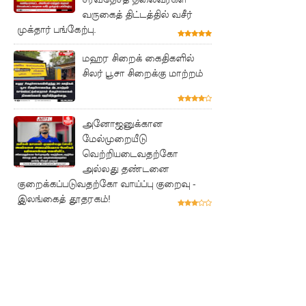
புலமைப்ப
வருகைத் திட்டத்தில் வசீர்
முக்தார் பங்கேற்பு.
ரிசில்
பரீட்சை
மஹர சிறைக் கைதிகளில்
சிலர் பூசா சிறைக்கு மாற்றம்
தொடர்பில்
முக்கிய
அனோஜனுக்கான
அறிவிப்பு!
மேல்முறையீடு
நாடாளும
வெற்றியடைவதற்கோ
அல்லது தண்டனை
ன்ற
குறைக்கப்படுவதற்கோ வாய்ப்பு குறைவு -
உறுப்பின
இலங்கைத் தூதரகம்!
ர்களின்
சம்பளம்
உயர்த்தப்
படவில்