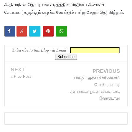
அதிகாரிகள் தொடர்பான கடிதத்தின் பிரதியை அமைச்சு
வைத்து
செயலாளர்களுக்கும் வழங்க வேண்டும் என்று மேலும் தெரிவித்தார்.
இணைய
வழிப் பண
மோசடி -
எச்சரிக்
Subscribe to this Blog via Email :
கை!
NEXT
குவைத் –
PREVIOUS
« Prev Post
பழைய அரசாங்கங்களைப்
கொழும்பு
போன்று எமது
ஸ்ரீலங்கன்
அரசாங்கத்துடன் விளையாட
வேண்டாம்!
விமான
சேவை
மீண்டும்
ஆரம்பம்!