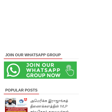
குவைத் -
கொழும்பு
ஸ்ரீலங்கன்
வானூர்தி
சேவைக
ள் இன்று
JOIN OUR WHATSAPP GROUP
முதல்
மீண்டும்
ஆரம்பம்!
நாளை
இடம்பெற
POPULAR POSTS
வுள்ள
அமெரிக்க இராஜாங்கத்
திணைக்களத்தின் IVLP
தரம் 5
சர்வதேசத் தலைவர்கள்