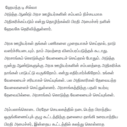
முயன்ற
ஹேமந்த டி சில்வா
இருவர்
அடுத்த ஆண்டு அரச ஊழியர்களின் சம்பளம் நிச்சயமாக
கைது!
அதிகரிக்கப்படும் என்று தொழிற்கல்வி பிரதி அமைச்சர் நளின்
ஹேவகே தெரிவித்துள்ளார்.
நாடு
தழுவிய
அரசு ஊழியர்கள் தங்கள் பணிகளை முறையாகச் செய்தால், நாடு
சோதனை
வளர்ச்சியடையும். நாம் அவற்றை விளம்பரப்படுத்தக் கூடாது.
அரசாங்கம் கொடுக்கும் வேலையைச் செய்தால் போதும். அடுத்த
களில்
மூன்று ஆண்டுகளுக்கு அரசு ஊழியர்களின் சம்பளத்தை அதிகரிக்க
தரமற்ற
நாங்கள் பாடுபட்டு வருகிறோம். என்று எதிர்பார்க்கிறோம். உங்கள்
தலைக்கவ
வேலையைச் சரியாகச் செய்யுங்கள். பல அதிகாரிகள் தேவையற்ற
சங்கள் 431
வேலைகளைச் செய்துள்ளனர். அரசாங்கத்திற்கு பதவி உயர்வு
தேவையில்லை. அரசாங்கம் கொடுத்த வேலையைச் செய்யுங்கள்.
பறிமுதல்!
இலங்கை
அம்பலாங்கொடை பிரதேச செயலகத்தில் நடைபெற்ற பிராந்திய
யர்களை
ஒருங்கிணைப்புக் குழு கூட்டத்திற்கு தலைமை தாங்கி உரையாற்றிய
பிரதி அமைச்சர், இன்றைய கூட்டத்தில் கலந்து கொள்ளாத
இலக்கு