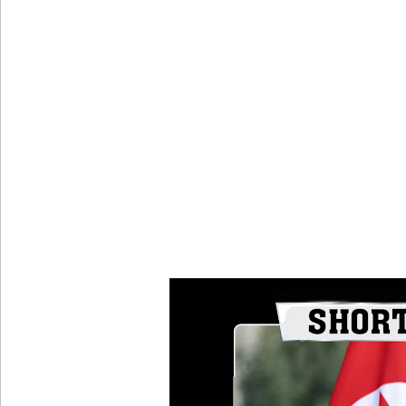
இலஞ்ச ஆணைக்குழுவில் ஆஜரான அகில விராஜ்!
சஷீந்திர ராஜபக்ஷவின் வழக்கு விசாரணை செப்டம்பர்
ஆசன பட்டி பொருத்துவதற்கான கால அவகாசம் நீடிப
சாகரவின் சர்ச்சைக் கருத்துக்கு உடனடி விசாரண
உயிர்த்த ஞாயிறு தாக்குதலைத் திட்டமிட்டவர்களும் சட்
வளிமண்டலவியல் திணைக்களத்தின் எச்சரிக்கை!
நீதித்துறையில் நிலவும் பிரச்சினைகளைக் கண்டறிய
ஜோன்ஸ்டன் பெர்னாண்டோவுக்கு எதிரான வழக்குகள
மத்திய மாகாணத்தின் புதிய ஆளுநர் பதவியேற்பு!