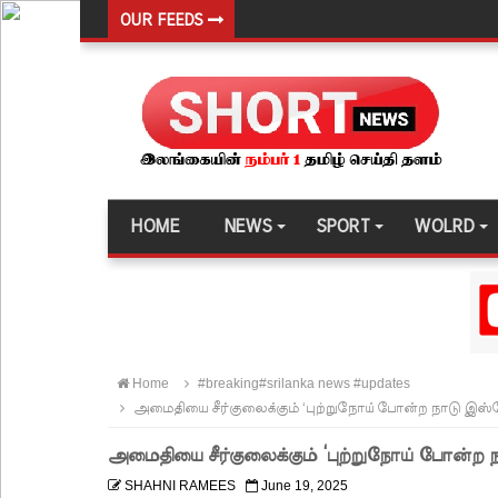
OUR FEEDS
எதிர்க்கட்சித் தலைவரைச் சந்தித்தார் இந்திய வெளிய
அனோஜனுக்கான மேல்முறையீடு வெற்றியடைவதற்கோ
- இலங்கைத் தூதரகம்!
இந்திய வெளியுறவுச் செயலாளருக்கும், ஜனாதிபதிக்கும
தமிழ் பேசும் மக்களின் உரிமைகள் தொடர்பில் இந்திய
HOME
NEWS
SPORT
WOLRD
சீரற்ற வானிலை: புலமைப்பரிசில் மற்றும் உயர்தரப் 
களுத்துறை சிறைச்சாலைக்கு ஹெரோயின் கடத்த ம
உயர்தரப் பரீட்சையை ஒத்திவைக்குமாறு கோரிய மனு
🚨Breaking: அகில விராஜ் காரியவசம் கைது
Home
#breaking#srilanka news #updates
மக்கள் நலனுக்கே முன்னுரிமை கந்தசாமி பிரபு எம்.பி
அமைதியை சீர்குலைக்கும் ‘புற்றுநோய் போன்ற நாடு இஸ்ர
முதலாவது நேரலை செய்யப்பட்ட மாநகர சபை கூட்
அமைதியை சீர்குலைக்கும் ‘புற்றுநோய் போன்ற 
துபாயில் வினோதம்: பிரபல மனித ரோபோவுக்கு திர
SHAHNI RAMEES
June 19, 2025