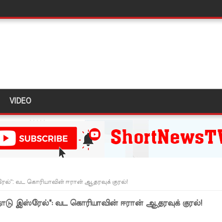
ுறவுச் செயலாளர் மிஸ்ரி!
 அல்லது தண்டனை குறைக்கப்படுவதற்கோ வாய்ப்பு குறைவு
் இடையில் சந்திப்பு!
 உயர்ஸ்தானிகரிடம் எடுத்துரைக்கப்பட்டது!
VIDEO
பரீட்சைகளுக்கு விசேட ஏற்பாடுகள்
ுயன்ற இருவர் கைது
 தள்ளுபடி
!
ேல்": வட கொரியாவின் ஈரான் ஆதரவுக் குரல்!
டம் தெஹிவளை - கல்கிசையில் ஆரம்பமானது!
நாடு இஸ்ரேல்": வட கொரியாவின் ஈரான் ஆதரவுக் குரல்!
ுமணம்!