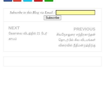
யாக
Subscribe to this Blog via Email :
கிடைக்கும்
- பிரதமர்!
NEXT
PREVIOUS
மாகாண
கேகாலை விபத்தில் 21 பேர்
சிவநேசதுரை சந்திரகாந்தன்
காயம்
சபைத்
தொடர்பில் சில விடயங்கள்
விரைவில் நீதிமன்றத்திற்கு
தேர்தலை
விரைவில்
நடத்துமா
று இந்தியா
கோரிக்
கை!
ஐ.எம்.எப்.
அடிமைக