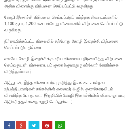
கான
அதிக விலைக்கு விற்பனை செய்யப்பட்டு வருகிறது.
உலக
கோழி இறைச்சி விற்பனை செய்யப்படும் வர்த்தக நிலையங்களில்
தரவரிசை
1,100 ரூபா, 1,200 என பல்வேறு விலைகளில் விற்பனை செய்யப்பட்டு
வருகிறது.
யில்
ரூமேஷ்
நிர்ணயிக்கப்பட்ட விலையில் தற்போது கோழி இறைச்சி விற்பனை
செய்யப்படுவதில்லை.
தரங்க
எனவே, கோழி இறைச்சிக்கு உரிய விலையை நிர்ணயித்து விற்பனை
முதலிடத்தி
செய்வதுடன், விலையையும் குறைக்குமாறு நுகர்வோர் கோரிக்கை
ல்!
விடுத்துள்ளனர்.
புத்தாக்க
அத்துடன், இந்த விலை உயர்வு குறித்து இலங்கை கால்நடை
உற்பத்தியாளர்கள் சங்கத்தின் தலைவர் அஜித் குணசேகரவிடம்
ஆராய்ச்சி
விசாரித்த போது, வார இறுதியில் கோழி இறைச்சியின் விலை ஓரளவு
களுக்கு
அதிகரித்துள்ளதை உறுதி செய்துள்ளார்.
அரசின்
ஆதரவு
முழுமை