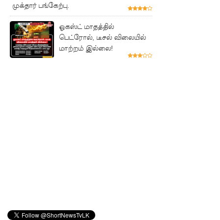
முக்தார் பங்கேற்பு.
னோருக்கு
பாதிப்பு
ஓகஸ்ட் மாதத்தில்
பெட்ரோல், டீசல் விலையில்
மத்திய
மாற்றம் இல்லை!
மாகாணத்
தின் புதிய
ஆளுநர்
பதவியேற்
பு!
எதிர்க்கட்
சித்
தலைவ
ரைச்
சந்தித்தார்