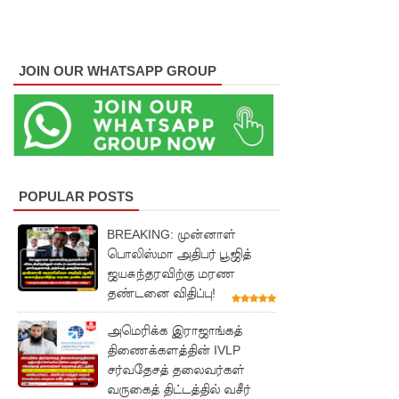
முன்மாதிரி
நாட்டை
JOIN OUR WHATSAPP GROUP
உருவாக்கு
வதே
அரசாங்க
த்தின்
POPULAR POSTS
இலக்கு
சீரற்ற
BREAKING: முன்னாள்
பொலிஸ்மா அதிபர் பூஜித்
வானிலை
ஜயசுந்தரவிற்கு மரண
யால் 16
தண்டனை விதிப்பு!
ஆயிரத்தி
அமெரிக்க இராஜாங்கத்
ற்கும்
திணைக்களத்தின் IVLP
சர்வதேசத் தலைவர்கள்
அதிகமா
வருகைத் திட்டத்தில் வசீர்