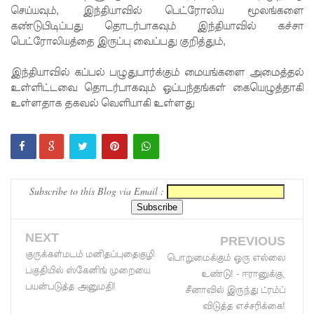
செய்யவும், இந்தியாவில் பெட்ரோலிய மூலங்களை
கோட்டாப
கண்டுபிடிப்பது தொடர்பாகவும் இந்தியாவில் கச்சா
பெட்ரோலியத்தை இருப்பு வைப்பது குறித்தும்,
ய
ராஜபக்ச
இந்தியாவில் கப்பல் பழுதுபார்க்கும் மையங்களை அமைத்தல்
உள்ளிட்டவை தொடர்பாகவும் ஒப்பந்தங்கள் கையெழுத்தாகி
செப்டம்பர்
உள்ளதாக தகவல் வெளியாகி உள்ளது
29ஆம்
தேதி
காணொ
ளி மூலம்
Subscribe to this Blog via Email :
சாட்சியம
ளிக்க
NEXT
PREVIOUS
குருக்கள்மடம் மனிதப்புதைகுழி
பொறுமைக்கும் ஒரு எல்லை
நீதிமன்றம்
பகுதியில் ஸ்கேனிங் முறையை
உண்டு! - ஈரானுக்கு,
உத்தரவு!
பயன்படுத்த அனுமதி!
சீனாவில் இருந்து ட்ரம்ப்
விடுத்த எச்சரிக்கை!
நேற்றைய