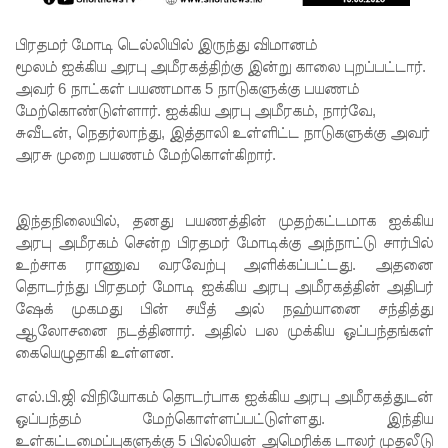
எச்சரிக்
கை!
பிரதமர் மோடி டெல்லியில் இருந்து விமானம்
மூலம் ஐக்கிய அரபு அமீரகத்திற்கு இன்று காலை புறப்பட்டார்.
மட்டக்கள
அவர் 6 நாட்கள் பயணமாக 5 நாடுகளுக்கு பயணம்
ப்பு
மேற்கொண்டுள்ளார். ஐக்கிய அரபு அமீரகம், நார்வே,
சுவீடன், நெதர்லாந்து, இத்தாலி உள்ளிட்ட நாடுகளுக்கு அவர்
சிறைச்சா
அரசு முறை பயணம் மேற்கொள்கிறார்.
லையை
சுற்றி
இந்தநிலையில், தனது பயணத்தின் முதற்கட்டமாக ஐக்கிய
பலத்த
அரபு அமீரகம் சென்ற பிரதமர் மோடிக்கு அந்நாட்டு சார்பில்
உற்சாக ராணுவ வரவேற்பு அளிக்கப்பட்டது. அதனை
பாதுகாப்பு!
தொடர்ந்து பிரதமர் மோடி ஐக்கிய அரபு அமீரகத்தின் அதிபர்
ஷேக் முகமது பின் சயீத் அல் நஹ்யானை சந்தித்து
லலித் -
ஆலோசனை நடத்தினார். அதில் பல முக்கிய ஒப்பந்தங்கள்
குகன்
கையெழுதாகி உள்ளன.
காணாமற்
எல்.பி.ஜி விநியோகம் தொடர்பாக ஐக்கிய அரபு அமீரகத்துடன்
போன
ஒப்பந்தம் மேற்கொள்ளப்பட்டுள்ளது. இந்திய
உள்கட்டமைப்புகளுக்கு 5 பில்லியன் அமெரிக்க டாலர் முதலீடு
வழக்கு