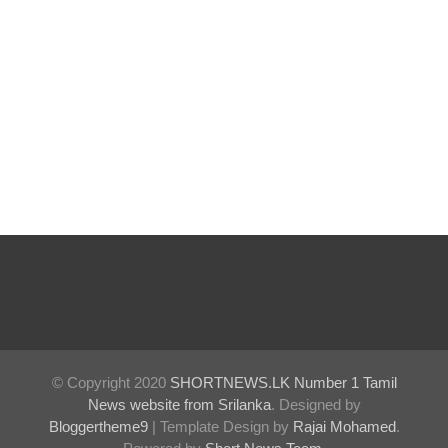
விடுதலை
கோரி
ஜெய்சங்க
ருக்கு
விஜய்
கடிதம்!
இரு
ஆண்டுக
ள் இலக்கு
நிர்ணயிக்
கப்பட்ட
© Copyright 2020
SHORTNEWS.LK Number 1 Tamil
டெங்கு
News website from Srilanka
. Designed by
Bloggertheme9
| Template Design by
Rajai Mohamed
.
ஒழிப்பு