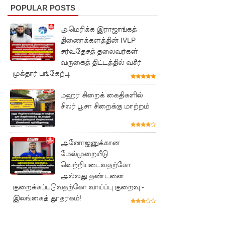
மாணவர்
POPULAR POSTS
களுக்கா
அமெரிக்க இராஜாங்கத்
திணைக்களத்தின் IVLP
ன முக்கிய
சர்வதேசத் தலைவர்கள்
அறிவிப்பு
வருகைத் திட்டத்தில் வசீர்
முக்தார் பங்கேற்பு.
பள்ளஞ்
சேனை
மஹர சிறைக் கைதிகளில்
சிலர் பூசா சிறைக்கு மாற்றம்
சிறையில்
பதற்றம்:
அனோஜனுக்கான
கைதிகள்
மேல்முறையீடு
கூரையில்
வெற்றியடைவதற்கோ
அல்லது தண்டனை
ஏறி
குறைக்கப்படுவதற்கோ வாய்ப்பு குறைவு -
போராட்ட
இலங்கைத் தூதரகம்!
ம்