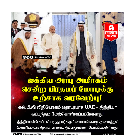
ம்பு
சிறைச்சா
லை
மோதல்:
சந்தேகநப
ர்கள் 62
ஆக
உயர்வு
நான்கு
மாவட்டங்
களுக்கு
மண்சரிவு
அபாய