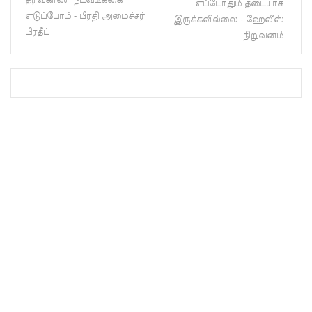
எப்போதும் தடையாக
இணையத
எடுப்போம் - பிரதி அமைச்சர்
இருக்கவில்லை - ஹேலீஸ்
பிரதீப்
நிறுவனம்
ளங்களை
முடக்குமா
று
உத்தரவு!
பரீட்சைக்
காலத்தில்
இடர்கள்
ஏற்பட்டா
ல்
அறிவிக்க
5
தொலை