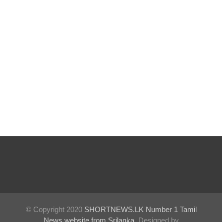
கருத்து
தொடர்பில்
நீதிமன்றி
ல்
விடயங்க
ளை
சமர்ப்பித்த
பொலிஸா
ர்!
டெங்குவா
ல்
உயிரிழந்த
© Copyright 2020
SHORTNEWS.LK Number 1 Tamil
வர்களின்
News website from Srilanka
. Designed by