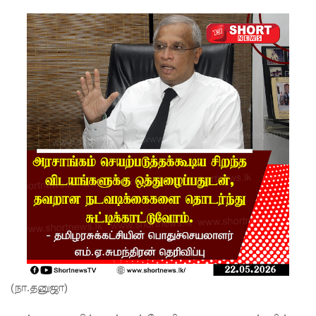
வேலைத்
திட்டம் -
அமைச்சர்
நளிந்த
ஜயதிஸ்ஸ!
முழுமை
யான
கட்டுப்பாட்
டுக்குள்
வந்த
மெகசின்
சிறை!
(நா.தனுஜா)
ஹிருணி