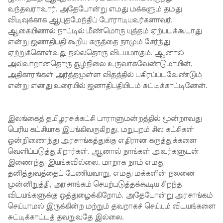
வந்தவராவார். அதேபோன்று எமது மக்களும் தமது
உதவியா
விடிவுக்காக ஆயுதமேந்திப் போராடியவர்களாவர்.
ஆகையினால் நாட்டில் மீண்மொரு யுத்தம் ஏற்படக்கூடாது
ளர்
என்று ஜனாதிபதி கூறிய கருத்தை நாமும் சேர்ந்து
நியமனங்க
ஏற்றுக்கொள்வது நல்லதொரு விடயமாகும். ஆனால்
அவ்வாறானதொரு சூழ்நிலை உருவாகவேண்டுமாயின்,
ளில்
அதிகாரங்கள் அர்த்தமுள்ள விதத்தில் பகிரப்படவேண்டும்
சுகாதார
என்று எனது உரையில் ஜனாதிபதியிடம் சுட்டிக்காட்டினேன்.
தொண்டர்
களையும்
இலங்கைத் தமிழரசுக்கட்சி பாராளுமன்றத்தில் மூன்றாவது
பெரிய கட்சியாக இயங்கிவருகிறது. மறுபுறம் சில கட்சிகள்
உள்வாங்க
ஒன்றிணைந்து அரசாங்கத்துக்கு எதிரான கருத்துக்களை
வும் -
வெளிப்படுத்துகிறார்கள். ஆனால் நாங்கள் அவர்களுடன்
இணைந்து இயங்கவில்லை. மாறாக நாம் எமது
உதுமா
தனித்துவத்தைப் பேணியவாறு, எமது மக்களின் நலனை
முன்னிறுத்தி, அரசாங்கம் செயற்படுத்தக்கூடிய சிறந்த
லெப்பை
விடயங்களுக்கு ஒத்துழைக்கிறோம். அதேபோன்று அரசாங்கம்
MP!
செய்யாமல் இருக்கின்ற மற்றும் தவறாகச் செய்யும் விடயங்களை
சுட்டிக்காட்டத் தவறுவதே இல்லை.
விலங்குக