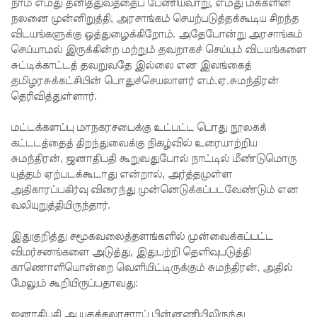
காவின்
நாம் எமது தனித்துவத்தைப் பேணியவாறு, எமது மக்களின்
நலனை முன்னிறுத்தி, அரசாங்கம் செயற்படுத்தக்கூடிய சிறந்த
சிறைத்
விடயங்களுக்கு ஒத்துழைக்கிறோம். அதேபோன்று அரசாங்கம்
செய்யாமல் இருக்கின்ற மற்றும் தவறாகச் செய்யும் விடயங்களை
தண்ட
சுட்டிக்காட்டத் தவறுவதே இல்லை என இலங்கைத்
னைக்கு
தமிழரசுக்கட்சியின் பொதுச்செயலாளர் எம்.ஏ.சுமந்திரன்
தெரிவித்துள்ளார்.
எதிரான
மேல்மு
மட்டக்களப்பு மாநகரசபைக்கு உட்பட்ட பொது நூலகக்
கட்டடத்தைத் திறந்துவைக்கு நிகழ்வில் உரையாற்றிய
றையீட்டு
சுமந்திரன், ஜனாதிபதி கூறுவதுபோல் நாட்டில் மீண்டுமொரு
விசார
யுத்தம் ஏற்படக்கூடாது என்றால், அர்த்தமுள்ள
அதிகாரப்பகிர்வு விரைந்து முன்னெடுக்கப்படவேண்டும் என
ணை
வலியுறுத்தியிருந்தார்.
செப்டம்பர்
இதுகுறித்து சமூகவலைத்தளங்களில் முன்வைக்கப்பட்ட
23 வரை
விமர்சனங்களை அடுத்து, இதுபற்றி தெளிவுபடுத்தி
ஒத்திவைப்
காணொளியொன்றை வெளியிட்டிருக்கும் சுமந்திரன், அதில்
மேலும் கூறியிருப்பதாவது:
பு!
ஜனாதிபதி ஆயுதக்கலாசாரப் பின்னணியிலிருந்து
சுகாதார