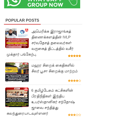
எரிவாயு
விலையிலு
ம்
POPULAR POSTS
மாற்றமில்
அமெரிக்க இராஜாங்கத்
திணைக்களத்தின் IVLP
லை!
சர்வதேசத் தலைவர்கள்
பாகுபாடற்
வருகைத் திட்டத்தில் வசீர்
முக்தார் பங்கேற்பு.
ற
சேவையே
மஹர சிறைக் கைதிகளில்
சிலர் பூசா சிறைக்கு மாற்றம்
தரமான
அறிவியலி
6 தமிழ்பேசும் கட்சிகளின்
ன்
பிரதிநிதிகள் இந்திய
அடித்தள
உயர்ஸ்தானிகர் சந்தோஷ்
ஜாவை சந்தித்து
மாகும் -
கலந்துரையாடவுள்ளனர்