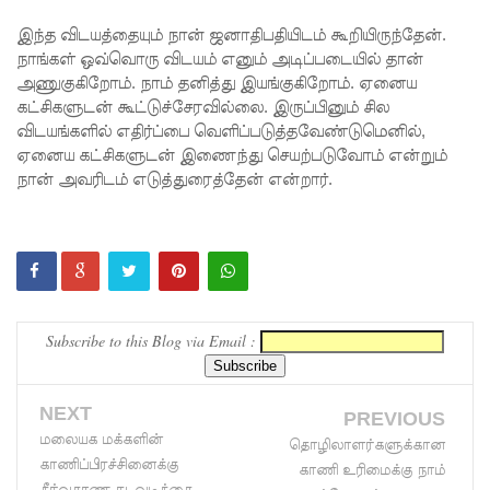
ள், தேசிய
இந்த விடயத்தையும் நான் ஜனாதிபதியிடம் கூறியிருந்தேன்.
நாங்கள் ஒவ்வொரு விடயம் எனும் அடிப்படையில் தான்
நீர்
அணுகுகிறோம். நாம் தனித்து இயங்குகிறோம். ஏனைய
வழங்கல்
கட்சிகளுடன் கூட்டுச்சேரவில்லை. இருப்பினும் சில
விடயங்களில் எதிர்ப்பை வெளிப்படுத்தவேண்டுமெனில்,
வடிகால்
ஏனைய கட்சிகளுடன் இணைந்து செயற்படுவோம் என்றும்
சபை
நான் அவரிடம் எடுத்துரைத்தேன் என்றார்.
சட்டமூலங்
கள்
நிறைவேற்
றம்!
Subscribe to this Blog via Email :
146
சட்டவி
NEXT
PREVIOUS
ரோத
மலையக மக்களின்
தொழிலாளர்களுக்கான
காணிப்பிரச்சினைக்கு
காணி உரிமைக்கு நாம்
சூதாட்ட
தீர்வுகாண நடவடிக்கை