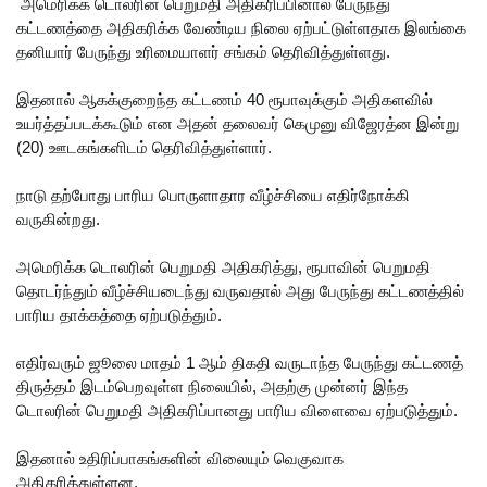
காரியவச
அமெரிக்க டொலரின் பெறுமதி அதிகரிப்பினால் பேருந்து
கட்டணத்தை அதிகரிக்க வேண்டிய நிலை ஏற்பட்டுள்ளதாக இலங்கை
ம் இன்று
தனியார் பேருந்து உரிமையாளர் சங்கம் தெரிவித்துள்ளது.
மத்திய
இதனால் ஆகக்குறைந்த கட்டணம் 40 ரூபாவுக்கும் அதிகளவில்
குற்றப்
உயர்த்தப்படக்கூடும் என அதன் தலைவர் கெமுனு விஜேரத்ன இன்று
(20) ஊடகங்களிடம் தெரிவித்துள்ளார்.
புலனாய்வு
ப்
நாடு தற்போது பாரிய பொருளாதார வீழ்ச்சியை எதிர்நோக்கி
வருகின்றது.
பணியகத்
தில்
அமெரிக்க டொலரின் பெறுமதி அதிகரித்து, ரூபாவின் பெறுமதி
தொடர்ந்தும் வீழ்ச்சியடைந்து வருவதால் அது பேருந்து கட்டணத்தில்
முன்னி
பாரிய தாக்கத்தை ஏற்படுத்தும்.
லை!
எதிர்வரும் ஜூலை மாதம் 1 ஆம் திகதி வருடாந்த பேருந்து கட்டணத்
நீதித்துறை
திருத்தம் இடம்பெறவுள்ள நிலையில், அதற்கு முன்னர் இந்த
சீர்திருத்த
டொலரின் பெறுமதி அதிகரிப்பானது பாரிய விளைவை ஏற்படுத்தும்.
ங்கள்
இதனால் உதிரிப்பாகங்களின் விலையும் வெகுவாக
அதிகரித்துள்ளன.
குறித்து