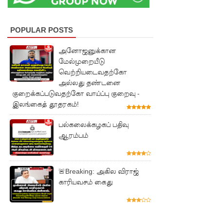
முதற்படி!
நம்பிக்கை
POPULAR POSTS
யில்லாப்
அனோஜனுக்கான
பிரேர
மேல்முறையீடு
வெற்றியடைவதற்கோ
ணையைத்
அல்லது தண்டனை
தோற்கடித்
குறைக்கப்படுவதற்கோ வாய்ப்பு குறைவு -
இலங்கைத் தூதரகம்!
தாலும்
சிறைச்சா
பல்கலைக்கழகப் பதிவு
ஆரம்பம்
லை
மோதல்
🚨Breaking: அகில விராஜ்
தொடர்கி
காரியவசம் கைது
ன்றது! -
சஜித்