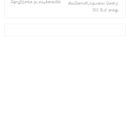
தொழிற்சங்க நடவடிக்கையில்
சிவனொளிபாதமலை சென்ற
90,000 ஐ
322 பேர் கைது
நெருங்குகி
றது: 65
பேர் பலி
தமிழ்பேசு
ம்
மக்களின்
அரசியல்
பேரவையி
ல்
இணையு
மாறு
கஜேந்திர