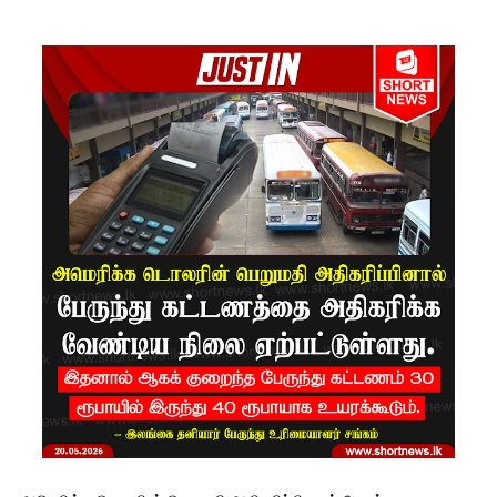
திகளுக்கா
க இன்று
முதல்
விசேட
போக்குவ
ரத்து
சேவைக
ள்!
பொலிஸ்
மா அதிபர்
பற்றிய
கருத்து -
சாகர