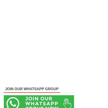
குமாருக்கு
ரவூப்
ஹக்கீம்
அழைப்பு!
22ஆவது
அரசியல
மைப்புச்
சீர்திருத்த
ம்
சர்வாதிகா
ர
JOIN OUR WHATSAPP GROUP
ஆட்சிக்கா
ன