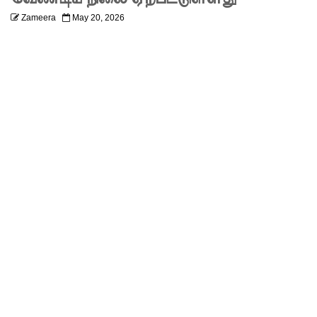
திருத்தத்தி
Zameera
May 20, 2026
ற்கு
எதிராக
சட்ட
நடவடிக்
கை -
ஐக்கிய
மக்கள்
சக்தி
ஆலோச
னை
உயர்தரப்
பரீட்சார்த்