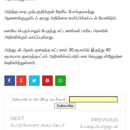
உலமா
அடுத்த மாத முற்பகுதிக்குள் தேசிய போக்குவரத்து
ஆணைக்குழுவிடம் தமது அறிக்கை சமர்ப்பிக்கப்படல் வேண்டும்.
சபைக்கும்
தெளிவூட்
எனவே பெரும்பாலும் பேருந்து கட்டணங்கள் பாரிய அளவில்
அதிகரிக்கும் வாய்ப்புள்ளது.
டிய நீதி
அமைச்சர்
அத்துடன் ஆகக் குறைந்த கட்டணம் 30 ரூபாயில் இருந்து 40
ரூபாயாக குறைந்தபட்சம் அதிகரிக்கப்படும் என கெமுனு விஜேரத்ன
ஹர்ஷண
தெரிவித்துள்ளார்.
நாணயக்
கார!
டெங்கு
நோயாளர்
Subscribe to this Blog via Email :
களின்
எண்ணிக்
NEXT
PREVIOUS
பொறியியலாளர் சங்கம் தொடர்
போதைப்பொருளுடன்
கை