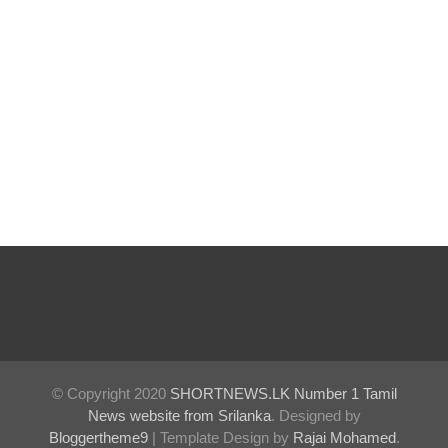
தெற்கு
அதிவேக
நெடுஞ்சா
லையின்
கெலனிக
ம
பகுதியில்
கடும்
போக்குவ
ரத்து!
இந்தியா-
© Copyright 2020
SHORTNEWS.LK Number 1 Tamil
இலங்கை
News website from Srilanka
. Designed by
Bloggertheme9
| Template Design by
Rajai Mohamed
.
எரிசக்தித்