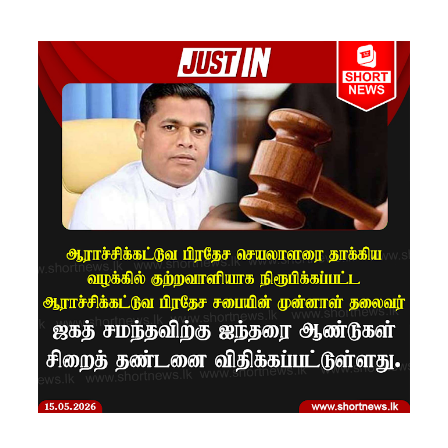
னை
குறைக்கப்
படுவதற்
கோ
வாய்ப்பு
குறைவு -
இலங்கை
த்
தூதரகம்!
இந்திய
வெளியுற
வுச்
செயலாள