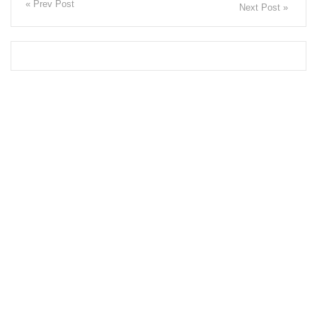
« Prev Post
Next Post »
ள்
களுத்து
றை
சிறைச்சா
லைக்கு
ஹெரோயி
ன் கடத்த
முயன்ற
இருவர்
கைது
உயர்தரப்
பரீட்சை
யை