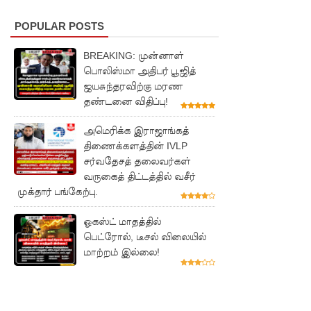
முன்னுரி
POPULAR POSTS
மை
BREAKING: முன்னாள்
கந்தசாமி
பொலிஸ்மா அதிபர் பூஜித்
பிரபு
ஜயசுந்தரவிற்கு மரண
தண்டனை விதிப்பு!
எம்.பி!
முதலாவது
அமெரிக்க இராஜாங்கத்
திணைக்களத்தின் IVLP
நேரலை
சர்வதேசத் தலைவர்கள்
செய்யப்பட்
வருகைத் திட்டத்தில் வசீர்
முக்தார் பங்கேற்பு.
ட மாநகர
சபை
ஓகஸ்ட் மாதத்தில்
பெட்ரோல், டீசல் விலையில்
கூட்டம்
மாற்றம் இல்லை!
தெஹிவ
ளை -