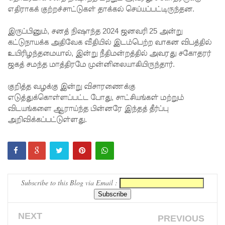
எதிராகக் குற்றச்சாட்டுகள் தாக்கல் செய்யப்பட்டிருந்தன.
எடுத்து
இருப்பினும், சனத் நிஷாந்த 2024 ஜனவரி 25 அன்று
ரைக்கப்ப
கட்டுநாயக்க அதிவேக வீதியில் இடம்பெற்ற வாகன விபத்தில்
ட்டது!
உயிரிழந்தமையால், இன்று நீதிமன்றத்தில் அவரது சகோதரர்
ஜகத் சமந்த மாத்திரமே முன்னிலையாகியிருந்தார்.
சீரற்ற
வானிலை:
குறித்த வழக்கு இன்று விசாரணைக்கு
எடுத்துக்கொள்ளப்பட்ட போது, சாட்சியங்கள் மற்றும்
புலமைப்ப
விடயங்களை ஆராய்ந்த பின்னரே இந்தத் தீர்ப்பு
ரிசில்
அறிவிக்கப்பட்டுள்ளது.
மற்றும்
உயர்தரப்
பரீட்சைக
Subscribe to this Blog via Email :
ளுக்கு
விசேட
NEXT
PREVIOUS
ஏற்பாடுக