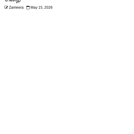
வெளியுற
Zameera
May 15, 2026
வுச்
செயலாள
ர் மிஸ்ரி!
அனோஜ
னுக்கான
மேல்மு
றையீடு
வெற்றிய
டைவதற்
கோ
அல்லது
தண்ட