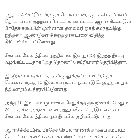
ருக்கும்,
ஜனாதிபதி
ஆராச்சிக்கட்டுவ பிரதேச செயலாளரைத் தாக்கிய சம்பவம்
தொடர்பாகக் குற்றவாளியாகக் காணப்பட்ட ஆராச்சிக்கட்டுவ
க்கும்
பிரதேச சபையின் முன்னாள் தலைவர் ஜகத் சமந்தவிற்கு
இடையில்
ஐந்தரை ஆண்டுகள் சிறைத் தண்டனை விதித்து
தீர்ப்பளிக்கப்பட்டுள்ளது.
சந்திப்பு!
தமிழ்
சிலாபம் மேல் நீதிமன்றத்தினால் இன்று (15) இந்தத் தீர்ப்பு
வழங்கப்பட்டதாக "அத தெரண" செய்தியாளர் தெரிவித்தார்.
பேசும்
மக்களின்
இதற்கு மேலதிகமாக, தாக்குதலுக்குள்ளான பிரதேச
செயலாளருக்கு 10 இலட்சம் ரூபாய் நட்டஈடு செலுத்துமாறும்
உரிமைக
நீதிமன்றம் உத்தரவிட்டுள்ளது.
ள்
அந்த 10 இலட்சம் ரூபாயைச் செலுத்தத் தவறினால், மேலும்
தொடர்பில்
24 மாத சிறைத்தண்டனை அனுபவிக்க நேரிடும் எனவும்
இந்திய
சிலாபம் மேல் நீதிமன்றம் தீர்ப்பில் குறிப்பிட்டுள்ளது.
உயர்ஸ்தா
ஆராச்சிக்கட்டுவ பிரதேச செயலாளரைத் தாக்கிய சம்பவம்
தொடர்பாக சனத் நிஷாந்த மற்றும் அவரது சகோதரருக்கு
னிகரிடம்