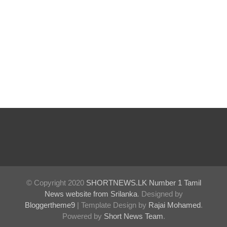
ஆசன
பட்டி
பொருத்து
வதற்கான
கால
அவகாசம்
நீடிப்பு
சாகரவின்
சர்ச்சைக்
கருத்துக்கு
© Copyright 2020
SHORTNEWS.LK Number 1 Tamil
உடனடி
News website from Srilanka
. Designed by
விசார
Bloggertheme9
| Template Design by
Rajai Mohamed
.
Powered by
Short News Team
.
ணை -