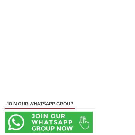
ஒத்திவை
க்குமாறு
கோரிய
மனு
தள்ளுபடி
🚨
Breaking:
அகில
விராஜ்
காரியவச
JOIN OUR WHATSAPP GROUP
ம் கைது
மக்கள்
நலனுக்கே