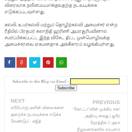
விரைவாக நவீனமயமாக்குவதற்கு நடவடிக்கை
மாகும் -
எடுக்கப்படவுள்ளது.
பிரதமர்!
கல்வி, உயர்கல்வி மற்றும் தொழிற்கல்வி அமைச்சர் என்ற
நீர்கொழு
ரீதியில் பிரதமர் கலாநிதி ஹரிணி அமரசூரியவினால்
சமர்ப்பிக்கப்பட்ட இந்த விசேட திட்ட முன்மொழிவுக்கு
ம்பு சிறை
அமைச்சரவை ஏகமனதாக அங்கீகாரம் வழங்கியுள்ளது.
வன்முறை
தொடர்பா
ன
அறிக்கை
Subscribe to this Blog via Email :
ஜனாதிபதி
யிடம்!
NEXT
PREVIOUS
எரிபொருட்களின் விலைகளை
கட்டார்
“கோட்டா”வின் முக்கிய சகா
குறைக்க நடவடிக்கை எடுக்க
அதிரடி கைது | ஒரே
சாரிட்டியி
வேண்டும் - சஜித்
நேரத்தில் 2 அரச
னால்
நிறுவனங்களில் சம்பளம்