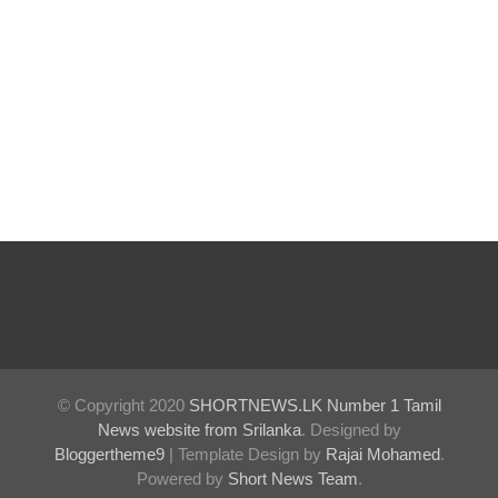
ள்
அதிவேக
நெடுஞ்சா
லையில்
செல்ல
தடை!
இலங்கை
யின்
பெரிய
வெங்காய
© Copyright 2020
SHORTNEWS.LK Number 1 Tamil
த்
News website from Srilanka
. Designed by
தேவையி
Bloggertheme9
| Template Design by
Rajai Mohamed
.
Powered by
Short News Team
.
ல் 10 வீதம்