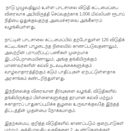
பதற்றம்!
நாடு முழுவதிலும் உள்ள பாடசாலை விடுதி கட்டமைப்பை
லாஃப்ஸ்
விரைவாக அபிவிருத்தி செய்வதற்காக 1,008 மில்லியன் ரூபாய்
நிதியை ஒதுக்குவதற்கு அமைச்சரவை அங்கீகாரம்
எரிவாயு
வழங்கியுள்ளது.
விலையிலு
நாட்டின் பாடசாலை கட்டமைப்பில் தற்போதுள்ள 126 விடுதிக்
ம்
கட்டிடங்கள் பாழடைந்த நிலையில் காணப்படுவதனாலும்,
மாற்றமில்
அவற்றின் பராமரிப்புப் பணிகள் முறையாக
இடம்பெறாமையினாலும், அங்கு தங்கியிருக்கும்
லை!
மாணவர்களின் கல்வி நடவடிக்கைகளுக்கும்
பாகுபாடற்
வாழ்வாதாரத்திற்கும் கடும் பாதிப்புகள் ஏற்பட்டுள்ளதாக
அரசாங்கம் கண்டறிந்துள்ளது.
ற
சேவையே
இந்நிலைக்கு விரைவான தீர்வுகளை வழங்கி, விடுதிகளில்
தங்கியிருக்கும் பிள்ளைகளுக்குத் தரமான கல்வி மற்றும்
தரமான
சுகாதாரப் பாதுகாப்புமிக்க சூழலை உருவாக்குவதே இந்தத்
அறிவியலி
திட்டத்தின் முதன்மை நோக்கமாகும்.
ன்
இதற்கமைய, குறித்த விடுதிகளில் காணப்படும் குறைபாடுகள்
மற்றும் அத்தியாவசிய வசதிகளை 2 ஆண்டுகளுக்குள்
அடித்தள