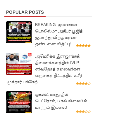
உயிரிழந்த
POPULAR POSTS
வர்களின்
எண்ணிக்
BREAKING: முன்னாள்
பொலிஸ்மா அதிபர் பூஜித்
கை
ஜயசுந்தரவிற்கு மரண
அதிகரிப்பு!
தண்டனை விதிப்பு!
வெள்ளவ
அமெரிக்க இராஜாங்கத்
திணைக்களத்தின் IVLP
த்தை
சர்வதேசத் தலைவர்கள்
மற்றும்
வருகைத் திட்டத்தில் வசீர்
முக்தார் பங்கேற்பு.
பாமன்க
டையில் 07
ஓகஸ்ட் மாதத்தில்
பெட்ரோல், டீசல் விலையில்
மணித்தி
மாற்றம் இல்லை!
யால நீர்
வெட்டு!