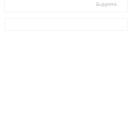
பெற்றாராம்...
களுத்து
றை
முஸ்லிம்
மத்திய
கல்லூரியி
ல்
நிர்மாணிக்
கப்பட்ட
நவீன
விஞ்ஞான
ஆய்வகக்
கட்டிடம்
திறப்பு!