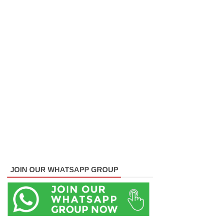
சாகரவின்
சர்ச்சை
கருத்து
தொடர்பில்
நீதிமன்றி
ல்
விடயங்க
ளை
சமர்ப்பித்த
பொலிஸா
JOIN OUR WHATSAPP GROUP
ர்!
டெங்குவா
ல்