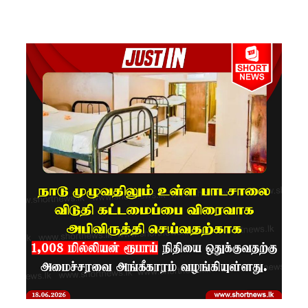
5
தொலை
பேசி
இலக்கங்க
ள்!
தாயகம்
திரும்புவத
ற்கு ஷேக்
ஹசீனா
தயார்! -
பங்களா
தேஷில்
மீண்டும்