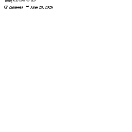
லும்
Zameera
June 20, 2026
விசேட
பாதுகாப்பு
நடவடிக்
கை!
இலங்கை
அணியின்
பலம்
துடுப்பாட்
டத்திலே
யே
உள்ளது!
நீர்கொழு