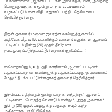
எச்சரிக்
வாகனங்களில் ஆசனப் பட்டிகள் இல்லாதிருப்பின், அவற்றை
பொருத்துவதற்காக மூன்று மாத கால அவகாசம்
கை!
வழங்கப்படும் என வீதி பாதுகாப்பு பற்றிய தேசிய சபை
தெரிவித்துள்ளது.
மட்டக்கள
ப்பு
இதன் தலைவர் மஞ்சுள குலரத்ன வலியுறுத்துகையில்,
சிறைச்சா
அதிவேக வீதிகளில் பயணிக்கும் வாகனங்களுக்கான ஆசனப்
லையை
பட்டி சட்டம் இன்று (20) முதல் தீவிரமாக
நடைமுறைப்படுத்தப்பட்டுள்ளதாகக் குறிப்பிட்டார்.
சுற்றி
பலத்த
எவ்வாறாயினும், உற்பத்தியாளரினால் ஆசனப் பட்டிகள்
பாதுகாப்பு!
வழங்கப்படாத வாகனங்களுக்கு வழங்கப்பட்டிருந்த அவகாசம்
லலித் -
மேலும் நீடிக்கப்பட்டுள்ளதாகத் தலைவர் தெரிவித்தார்.
குகன்
காணாமற்
இதன்படி, எதிர்வரும் மூன்று மாத காலத்திற்குள் ஆசனப்
பட்டிகளைப் பொருத்த வேண்டும் என்றும், அந்த அவகாசம்
போன
இன்று (20) முதல் அமுலுக்கு வருவதாகவும் அந்த
அதிகாரசபை குறிப்பிடுகிறது.
வழக்கு