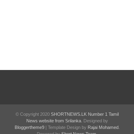
விடுதலை
கோரி
ஜெய்சங்க
ருக்கு
விஜய்
கடிதம்!
இரு
ஆண்டுக
ள் இலக்கு
நிர்ணயிக்
கப்பட்ட
© Copyright 2020
SHORTNEWS.LK Number 1 Tamil
News website from Srilanka
. Designed by
டெங்கு
Bloggertheme9
| Template Design by
Rajai Mohamed
.
ஒழிப்பு
Powered by
Short News Team
.