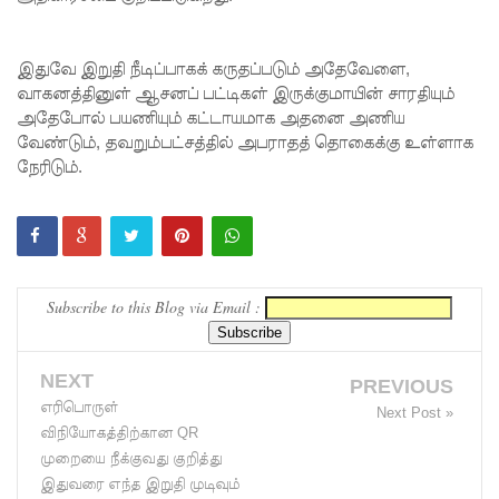
கோட்டாப
இதுவே இறுதி நீடிப்பாகக் கருதப்படும் அதேவேளை,
ய
வாகனத்தினுள் ஆசனப் பட்டிகள் இருக்குமாயின் சாரதியும்
ராஜபக்ச
அதேபோல் பயணியும் கட்டாயமாக அதனை அணிய
வேண்டும், தவறும்பட்சத்தில் அபராதத் தொகைக்கு உள்ளாக
செப்டம்பர்
நேரிடும்.
29ஆம்
தேதி
காணொ
ளி மூலம்
Subscribe to this Blog via Email :
சாட்சியம
ளிக்க
NEXT
PREVIOUS
எரிபொருள்
நீதிமன்றம்
Next Post »
விநியோகத்திற்கான QR
உத்தரவு!
முறையை நீக்குவது குறித்து
இதுவரை எந்த இறுதி முடிவும்
நேற்றைய