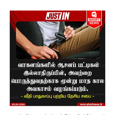
ம்பு
சிறைச்சா
லை
மோதல்:
சந்தேகநப
ர்கள் 62
ஆக
உயர்வு
நான்கு
மாவட்டங்
களுக்கு
மண்சரிவு
அபாய