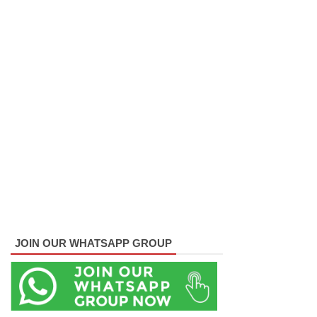
ட்ட
அறிவிப்பு!
சிறையின்
வாயிற்கத
வை
முற்றுகை
யிட்ட
பல்லன்சே
ன
கைதிகள்!
JOIN OUR WHATSAPP GROUP
பேராத
னைப்
பல்கலை