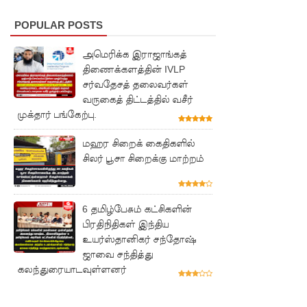
மாணவர்
POPULAR POSTS
களுக்கா
அமெரிக்க இராஜாங்கத்
ன முக்கிய
திணைக்களத்தின் IVLP
அறிவிப்பு
சர்வதேசத் தலைவர்கள்
வருகைத் திட்டத்தில் வசீர்
பள்ளஞ்
முக்தார் பங்கேற்பு.
சேனை
மஹர சிறைக் கைதிகளில்
சிறையில்
சிலர் பூசா சிறைக்கு மாற்றம்
பதற்றம்:
கைதிகள்
6 தமிழ்பேசும் கட்சிகளின்
கூரையில்
பிரதிநிதிகள் இந்திய
உயர்ஸ்தானிகர் சந்தோஷ்
ஏறி
ஜாவை சந்தித்து
போராட்ட
கலந்துரையாடவுள்ளனர்
ம்