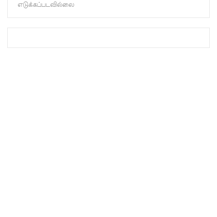
எடுக்கப்படவில்லை
மெகசின்
சிறை
மோதலில்
கைதி
ஒருவர்
பலி!
நாட்டில்
தொடரும்
சிறைக்கல
வரங்கள் -
முப்படையி
னருக்கு
விடுக்கப்ப