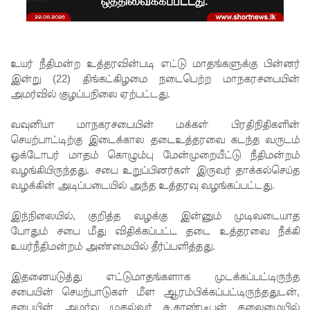
முயன்ற
இருவர்
கைது!
உயர் நீதிமன்ற உத்தரவின்படி எட்டு மாதங்களுக்கு பின்னர்
நாடு
இன்று (22) திங்கட்கிழமை நடைபெற்ற மாநகரசபையின்
அமர்வில் குழப்பநிலை ஏற்பட்டது.
தழுவிய
சோதனை
வவுனியா மாநகரசபையின் மக்கள் பிரதிநிதிகளின்
செயற்பாட்டிற்கு இடைக்கால தடைஉத்தரவை கடந்த வருடம்
களில்
ஒக்டோபர் மாதம் கொழும்பு மேன்முறையீட்டு நீதிமன்றம்
தரமற்ற
வழங்கியிருந்தது. சபை உறுப்பினர்கள் இருவர் தாக்கல்செய்த
வழக்கின் அடிப்படையில் அந்த உத்தரவு வழங்கப்பட்டது.
தலைக்கவ
சங்கள் 431
இந்நிலையில், குறித்த வழக்கு இன்னும் முடிவடையாத
போதும் சபை மீது விதிக்கப்பட்ட தடை உத்தரவை நீக்கி
பறிமுதல்!
உயர்நீதிமன்றம் அண்மையில் தீர்ப்பளித்தது.
இலங்கை
இதனையடுத்து எட்டுமாதங்களாக முடக்கப்பட்டிருந்த
யர்களை
சபையின் செயற்பாடுகள் மீள ஆரம்பிக்கப்பட்டிருந்ததுடன்,
சபையின் அமர்வு முதல்வர் சு.காண்டீபன் தலைமையில்
இலக்கு