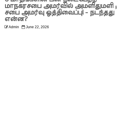
எரிசக்தித்
மாநகரசபை அமர்வில் அமளிதுமளி ;
சபை அமர்வு ஒத்திவைப்பு! - நடந்தது
துறை
என்ன?
ஒத்துழைப்
Admin
June 22, 2026
பு குறித்து
ஆய்வு!
சிறுவர்களி
ன்
கற்பனைக்
கு
சிறகூட்டு
ம்
“இளஞ்சி
றகுகள்” –