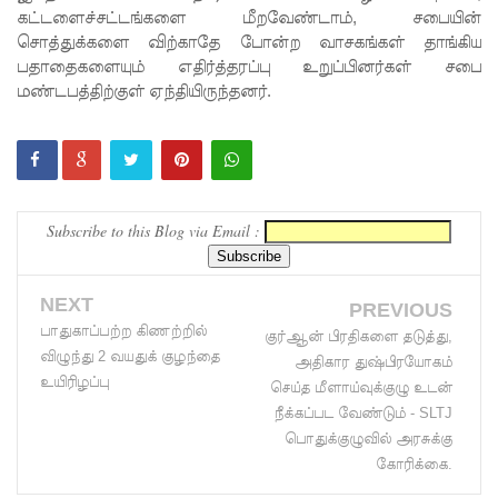
புலமைப்ப
கட்டளைச்சட்டங்களை மீறவேண்டாம், சபையின்
சொத்துக்களை விற்காதே போன்ற வாசகங்கள் தாங்கிய
ரிசில்
பதாதைகளையும் எதிர்த்தரப்பு உறுப்பினர்கள் சபை
பரீட்சை
மண்டபத்திற்குள் ஏந்தியிருந்தனர்.
தொடர்பில்
முக்கிய
அறிவிப்பு!
Subscribe to this Blog via Email :
நாடாளும
ன்ற
NEXT
PREVIOUS
உறுப்பின
பாதுகாப்பற்ற கிணற்றில்
குர்ஆன் பிரதிகளை தடுத்து,
ர்களின்
விழுந்து 2 வயதுக் குழந்தை
அதிகார துஷ்பிரயோகம்
உயிரிழப்பு
செய்த மீளாய்வுக்குழு உடன்
சம்பளம்
நீக்கப்பட வேண்டும் - SLTJ
உயர்த்தப்
பொதுக்குழுவில் அரசுக்கு
கோரிக்கை.
படவில்