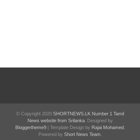
உயர்வு
தரக்
குறைபாடு
கள்
காரணமா
க சில
நாடுகளில்
புதிய
இலங்கை
கடவுச்சீட்
டுகள்
© Copyright 2020
SHORTNEWS.LK Number 1 Tamil
News website from Srilanka
. Designed by
நிராகரிப்பு
Bloggertheme9
| Template Design by
Rajai Mohamed
.
- முஜீப்
Powered by
Short News Team
.