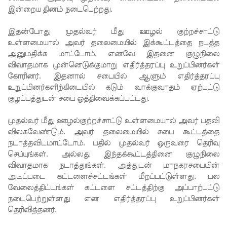
இன்றைய தினம் நடைபெற்றது.
வைத்து
இதன்போது முதல்வர் மீது ஊழல் குற்றச்சாட்டு
இணைய
உள்ளமையால் அவர் தலைமையில் இக்கூட்டத்தை நடத்த
வழிப் பண
அனுமதிக்க மாட்டோம். எனவே இதனை குழுநிலை
விவாதமாக முன்னெடுக்குமாறு எதிர்த்தரப்பு உறுப்பினர்கள்
மோசடி -
கோரினர். இதனால் சபையில் ஆளும் எதிர்த்தரப்பு
எச்சரிக்
உறுப்பினர்களிற்கிடையில் கடும் வாக்குவாதம் ஏற்பட்டு
குழப்பத்துடன் சபை ஒத்திவைக்கப்பட்டது.
கை!
குவைத் –
முதல்வர் மீது ஊழல்குற்றச்சாட்டு உள்ளமையால் அவர் பதவி
விலகவேண்டும். அவர் தலைமையில் சபை கூட்டத்தை
கொழும்பு
நடாத்தவிடமாட்டோம். பதில் முதல்வர் ஒருவரை தெரிவு
ஸ்ரீலங்கன்
செய்யுங்கள். அல்லது இந்தக்கூட்டத்தினை குழுநிலை
விவாதமாக நடாத்துங்கள். அத்துடன் மாநகரசபையின்
விமான
அடிப்படை கட்டளைச்சட்டங்கள் மீறப்பட்டுள்ளது. பல
வேலைத்திட்டங்கள் கட்டளை சட்டத்திற்கு அப்பாற்பட்டு
சேவை
நடைபெற்றுள்ளது என எதிர்த்தரப்பு உறுப்பினர்கள்
மீண்டும்
தெரிவித்தனர்.
ஆரம்பம்!