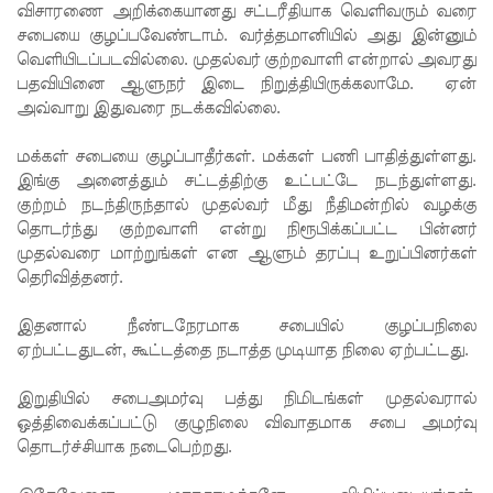
விசாரணை அறிக்கையானது சட்டரீதியாக வெளிவரும் வரை
எரிபொரு
சபையை குழப்பவேண்டாம். வர்த்தமானியில் அது இன்னும்
வெளியிடப்படவில்லை. முதல்வர் குற்றவாளி என்றால் அவரது
ள் விலை
பதவியினை ஆளுநர் இடை நிறுத்தியிருக்கலாமே. ஏன்
உயர்வுக்கு
அவ்வாறு இதுவரை நடக்கவில்லை.
எதிராக
மக்கள் சபையை குழப்பாதீர்கள். மக்கள் பணி பாதித்துள்ளது.
போராட்ட
இங்கு அனைத்தும் சட்டத்திற்கு உட்பட்டே நடந்துள்ளது.
குற்றம் நடந்திருந்தால் முதல்வர் மீது நீதிமன்றில் வழக்கு
ம்!
தொடர்ந்து குற்றவாளி என்று நிரூபிக்கப்பட்ட பின்னர்
டெங்கு
முதல்வரை மாற்றுங்கள் என ஆளும் தரப்பு உறுப்பினர்கள்
தெரிவித்தனர்.
மரணங்க
இதனால் நீண்டநேரமாக சபையில் குழப்பநிலை
ளின்
ஏற்பட்டதுடன், கூட்டத்தை நடாத்த முடியாத நிலை ஏற்பட்டது.
எண்ணிக்
இறுதியில் சபைஅமர்வு பத்து நிமிடங்கள் முதல்வரால்
கை 64
ஒத்திவைக்கப்பட்டு குழுநிலை விவாதமாக சபை அமர்வு
ஆக
தொடர்ச்சியாக நடைபெற்றது.
அதிகரிப்பு!