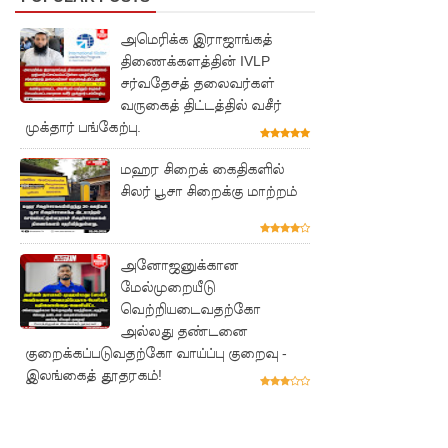
பல்லன்சே
அமெரிக்க இராஜாங்கத்
திணைக்களத்தின் IVLP
ன
சர்வதேசத் தலைவர்கள்
சிறைச்சா
வருகைத் திட்டத்தில் வசீர்
முக்தார் பங்கேற்பு.
லைகளின்
நிலைமை
மஹர சிறைக் கைதிகளில்
சிலர் பூசா சிறைக்கு மாற்றம்
கட்டுப்பாட்
டுக்குள்!
அனோஜனுக்கான
வர்த்தமா
மேல்முறையீடு
னியில்
வெற்றியடைவதற்கோ
அல்லது தண்டனை
வெளியா
குறைக்கப்படுவதற்கோ வாய்ப்பு குறைவு -
னது
இலங்கைத் தூதரகம்!
22வது
அரசியல