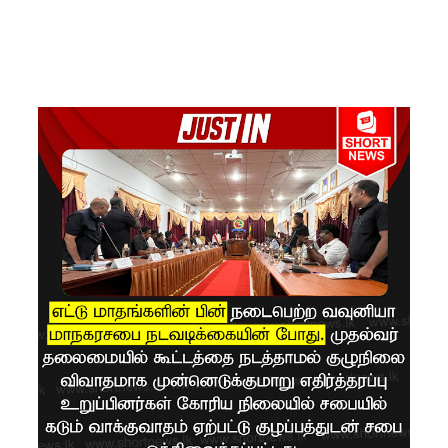
சிமாரா
அலியின்
சிறுவர்
கதை நூல்
ஆகஸ்ட்
15
வெளியீடு!
மகசின்
சிறைக்கு
ள்
போதைப்
பொருள்
வீச