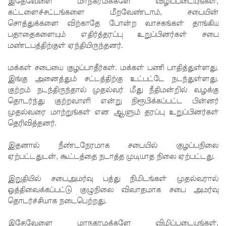
இதேவேளை மாநகரமக்களே விழிப்படையுங்கள்,
குவைத் -
கட்டளைச்சட்டங்களை மீறவேண்டாம், சபையின்
சொத்துக்களை விற்காதே போன்ற வாசகங்கள் தாங்கிய
கொழும்பு
பதாதைகளையும் எதிர்த்தரப்பு உறுப்பினர்கள் சபை
ஸ்ரீலங்கன்
மண்டபத்திற்குள் ஏந்தியிருந்தனர்.
வானூர்தி
மக்கள் சபையை குழப்பாதீர்கள். மக்கள் பணி பாதித்துள்ளது.
சேவைக
இங்கு அனைத்தும் சட்டத்திற்கு உட்பட்டே நடந்துள்ளது.
குற்றம் நடந்திருந்தால் முதல்வர் மீது நீதிமன்றில் வழக்கு
ள் இன்று
தொடர்ந்து குற்றவாளி என்று நிரூபிக்கப்பட்ட பின்னர்
முதல்வரை மாற்றுங்கள் என ஆளும் தரப்பு உறுப்பினர்கள்
முதல்
தெரிவித்தனர்.
மீண்டும்
இதனால் நீண்டநேரமாக சபையில் குழப்பநிலை
ஆரம்பம்!
ஏற்பட்டதுடன், கூட்டத்தை நடாத்த முடியாத நிலை ஏற்பட்டது.
நாளை
இறுதியில் சபைஅமர்வு பத்து நிமிடங்கள் முதல்வரால்
இடம்பெற
ஒத்திவைக்கப்பட்டு குழுநிலை விவாதமாக சபை அமர்வு
வுள்ள
தொடர்ச்சியாக நடைபெற்றது.
தரம் 5
இதேவேளை மாநகரமக்களே விழிப்படையுங்கள்,