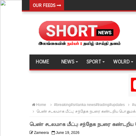
OUR FEEDS
வர்த்தமானியில் வெளியானது 22வது அரசியலமைப்புத் 
யாழ்.சிறைச்சாலையிலும் விசேட பாதுகாப்பு நடவடிக்
இலங்கை அணியின் பலம் துடுப்பாட்டத்திலேயே உள்
நீர்கொழும்பு சிறைச்சாலை மோதல்: சந்தேகநபர்கள்
நான்கு மாவட்டங்களுக்கு மண்சரிவு அபாய எச்சரிக்
HOME
NEWS
SPORT
WOLRD
மட்டக்களப்பு சிறைச்சாலையை சுற்றி பலத்த பாதுகாப்ப
லலித் - குகன் காணாமற்போன வழக்கு கோட்டாபய ரா
நீதிமன்றம் உத்தரவு!
நேற்றைய மெகசின் சிறை மோதலில் கைதி ஒருவர் பல
Home
#breaking#srilanka news#trading#updates
#
நாட்டில் தொடரும் சிறைக்கலவரங்கள் - முப்படையினருக
பெண் சடலமாக மீட்பு: சந்தேக நபரை கண்டறிய பொதுமக
சிறையின் வாயிற்கதவை முற்றுகையிட்ட பல்லன்சேன
பெண் சடலமாக மீட்பு: சந்தேக நபரை கண்டறிய
பேராதனைப் பல்கலை மாணவர்களுக்கான முக்கிய அற
Zameera
June 19, 2026