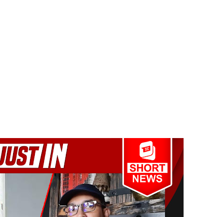
ல் ஏறி போராட்டம்
து!
 - 11 பேர் காயம்!
ிதம்!
ழிப்பு வேலைத்திட்டம் - அமைச்சர் நளிந்த ஜயதிஸ்ஸ!
!
லைமை கட்டுப்பாட்டுக்குள்!