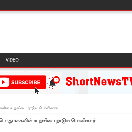
திருத்தச் சட்டமூலம்!
கை!
ளது!
 62 ஆக உயர்வு
கை!
VIDEO
ு!
ஜபக்ச செப்டம்பர் 29ஆம் தேதி காணொளி மூலம் சாட்சியமளிக்க
ி!
u
்கு விடுக்கப்பட்ட அறிவிப்பு!
்களின் உதவியை நாடும் பொலிஸார்
 கைதிகள்!
 பொதுமக்களின் உதவியை நாடும் பொலிஸார்
ிவிப்பு