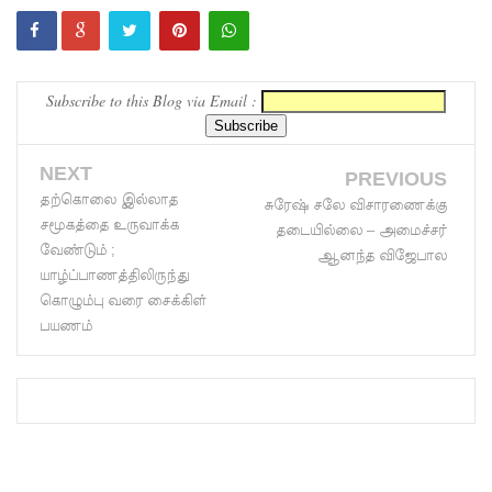
முதலிடத்தி
ல்!
Subscribe to this Blog via Email :
புத்தாக்க
ஆராய்ச்சி
NEXT
களுக்கு
PREVIOUS
தற்கொலை இல்லாத
சுரேஷ் சலே விசாரணைக்கு
அரசின்
சமூகத்தை உருவாக்க
தடையில்லை – அமைச்சர்
வேண்டும் ;
ஆதரவு
ஆனந்த விஜேபால
யாழ்ப்பாணத்திலிருந்து
முழுமை
கொழும்பு வரை சைக்கிள்
யாக
பயணம்
கிடைக்கும்
- பிரதமர்!
மாகாண
சபைத்