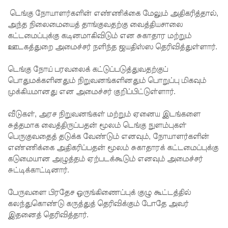
பல்கலைக்
டெங்கு நோயாளர்களின் எண்ணிக்கை மேலும் அதிகரித்தால்,
கழகப்
அந்த நிலைமையைத் தாங்குவதற்கு வைத்தியசாலை
கட்டமைப்புக்கு கடினமாகிவிடும் என சுகாதார மற்றும்
பதிவு
ஊடகத்துறை அமைச்சர் நளிந்த ஜயதிஸ்ஸ தெரிவித்துள்ளார்.
ஆரம்பம்
டெங்கு நோய் பரவலைக் கட்டுப்படுத்துவதற்குப்
கஞ்சிபா
பொதுமக்களினதும் நிறுவனங்களினதும் பொறுப்பு மிகவும்
னை
முக்கியமானது என அமைச்சர் குறிப்பிட்டுள்ளார்.
இம்ரா
வீடுகள், அரச நிறுவனங்கள் மற்றும் ஏனைய இடங்களை
னை
சுத்தமாக வைத்திருப்பதன் மூலம் டெங்கு நுளம்புகள்
பெருகுவதைத் தடுக்க வேண்டும் எனவும், நோயாளர்களின்
கைது
எண்ணிக்கை அதிகரிப்பதன் மூலம் சுகாதாரக் கட்டமைப்புக்கு
செய்ய
கடுமையான அழுத்தம் ஏற்படக்கூடும் எனவும் அமைச்சர்
சுட்டிக்காட்டினார்.
மலேசிய -
சர்வதேச
பேருவளை பிரதேச ஒருங்கிணைப்புக் குழு கூட்டத்தில்
கலந்துகொண்டு கருத்துத் தெரிவிக்கும் போதே அவர்
பொலிஸா
இதனைத் தெரிவித்தார்.
ருடன்