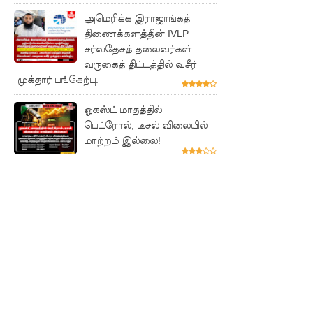
த்தின்
அமெரிக்க இராஜாங்கத்
இலக்கு
திணைக்களத்தின் IVLP
சர்வதேசத் தலைவர்கள்
சீரற்ற
வருகைத் திட்டத்தில் வசீர்
வானிலை
முக்தார் பங்கேற்பு.
யால் 16
ஓகஸ்ட் மாதத்தில்
ஆயிரத்தி
பெட்ரோல், டீசல் விலையில்
மாற்றம் இல்லை!
ற்கும்
அதிகமா
னோருக்கு
பாதிப்பு
மத்திய
மாகாணத்
தின் புதிய