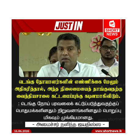
கப்பல்
கவிழ்வு
குருக்கள்ம
டம்
மனிதப்பு
தைகுழி
வழக்கு
விசார
ணை
ஆகஸ்ட்
24க்கு
ஒத்திவைப்
பு