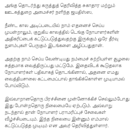
அங்கு தொடர்ந்து கருத்துத் தெரிவித்த சுகாதார மற்றும்
இலங்கை
ஊடகத்துறை அமைச்சர் நளிந்த ஜயதிஸ்ஸ,
இணைந்
நீண்ட கால அடிப்படையில் நாம் எதனைச் செய்ய
து
முயன்றாலும், குறுகிய காலத்தில் டெங்கு நோயாளர்களின்
அதிகரிப்பைக் கட்டுப்படுத்துவதற்கு இருக்கும் ஒரே தீர்வு
நடவடிக்
நுளம்புகள் பெருகும் இடங்களை அழிப்பதுதான்.
கை!
அதற்கு நாம் செய்ய வேண்டியது நம்மைச் சுற்றியுள்ள சூழலை
ஈட்டி
சுத்தமாக வைத்திருப்பது மட்டுமே. இதைவிடக் கூடுதலாக
எறிதலுக்
நோயாளர்கள் பதிவாகத் தொடங்கினால், அதனை எமது
வைத்தியசாலை கட்டமைப்பால் தாங்கிக்கொள்ள முடியாமல்
கான
போய்விடும்.
உலக
இவ்வாறானதொரு பிரச்சினை முன்னோக்கிச் செல்லும்போது
தரவரிசை
இது போன்றதொரு நிலைமையே ஏற்படும். அவ்வாறு
நடந்தால் தான் நோயாளர் பராமரிப்புச் சேவைகள்
யில்
வீழ்ச்சியடையும். இந்த நிலையை இன்னும் எம்மால்
ரூமேஷ்
கட்டுப்படுத்த முடியும் என அவர் தெரிவித்துள்ளார்.
தரங்க