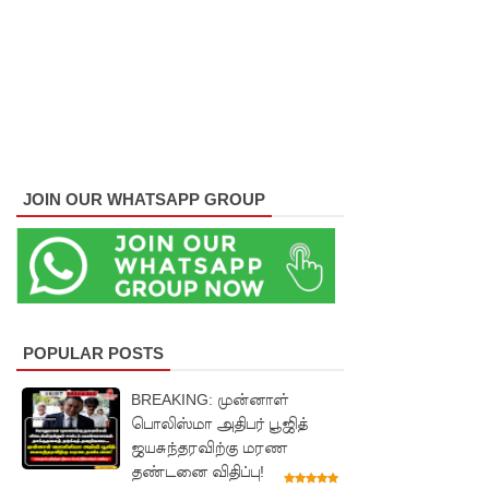
து - சஜித்
பிரேமதாச
!
சிறைகளு
ம்
JOIN OUR WHATSAPP GROUP
குற்றவாளி
களும்
அற்ற
முன்மாதிரி
நாட்டை
POPULAR POSTS
உருவாக்கு
BREAKING: முன்னாள்
வதே
பொலிஸ்மா அதிபர் பூஜித்
ஜயசுந்தரவிற்கு மரண
அரசாங்க
தண்டனை விதிப்பு!