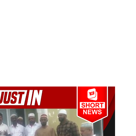
ை தொடர்பில் முக்கிய அறிவிப்பு!
டவில்லை: எரிபொருள் கொடுப்பனவே திருத்தப்பட்டது!
தியில் இறங்கத் தயாராகும் சட்டத்தரணிகள்!
தரமுயர்வு!
லைமை கட்டுப்பாட்டுக்குள்!
ாறு கஜேந்திரகுமாருக்கு ரவூப் ஹக்கீம் அழைப்பு!
ஆட்சிக்கான முதற்படி!
் சிறைச்சாலை மோதல் தொடர்கின்றது! - சஜித் பிரேமதாச