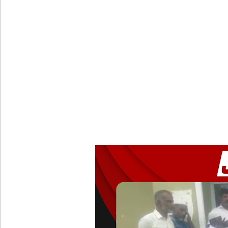
நாளை இடம்பெறவுள்ள தரம் 5 புலமைப்பரிசில் பரீட்ச
நாடாளுமன்ற உறுப்பினர்களின் சம்பளம் உயர்த்தப்ப
22ஆவது அரசியலமைப்புத் திருத்தத்திற்கு எதிராக வீ
ஷானி அபேசேகர, பிரதிக் காவல்துறை மா அதிபராக 
குருவிட்ட மற்றும் பல்லன்சேன சிறைச்சாலைகளின் நி
தமிழ்பேசும் மக்களின் அரசியல் பேரவையில் இணையும
22ஆவது அரசியலமைப்புச் சீர்திருத்தம் சர்வாதிகார 
நம்பிக்கையில்லாப் பிரேரணையைத் தோற்கடித்தாலும
குற்றச்சாட்டு