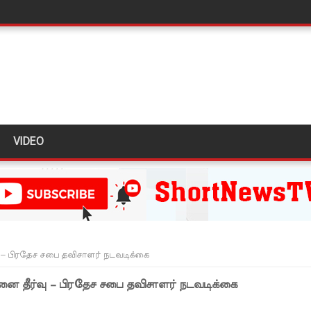
ா?" : அரசாங்கத்தை சாடிய நாமல்!
்கை கடவுச்சீட்டுகள் நிராகரிப்பு - முஜீப் எம்.பி.
ல் கடும் போக்குவரத்து!
த்து ஆய்வு!
ள்” – சிமாரா அலியின் சிறுவர் கதை நூல் ஆகஸ்ட் 15 வெளியீடு!
VIDEO
ுவர் கைது!
் 431 பறிமுதல்!
 மோசடி - எச்சரிக்கை!
ும் ஆரம்பம்!
ர்வு – பிரதேச சபை தவிசாளர் நடவடிக்கை
்பு!
்சினை தீர்வு – பிரதேச சபை தவிசாளர் நடவடிக்கை
இன்று முதல் மீண்டும் ஆரம்பம்!