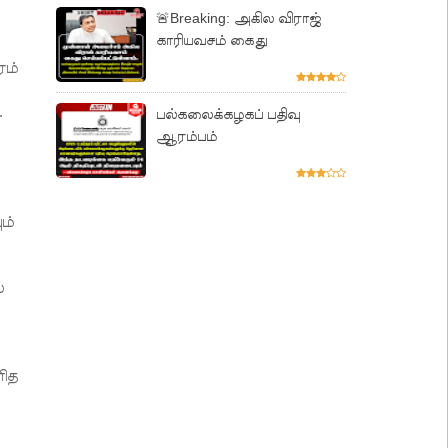
🚨Breaking: அகில விராஜ்
காரியவசம் கைது
ரம்
.
பல்கலைக்கழகப் பதிவு
ஆரம்பம்
ம்
்
னித