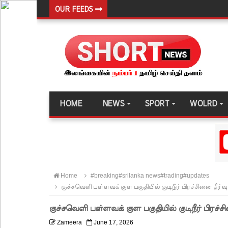
OUR FEEDS
சிறை மோதல்களுக்கும் ராஜபக்ஷர்களுக்கும் தொடர்ப
தரக் குறைபாடுகள் காரணமாக சில நாடுகளில் புதிய இலங
தெற்கு அதிவேக நெடுஞ்சாலையின் கெலனிகம பகுதியி
இந்தியா-இலங்கை எரிசக்தித் துறை ஒத்துழைப்பு குறி
சிறுவர்களின் கற்பனைக்கு சிறகூட்டும் “இளஞ்சிறகுக
HOME
NEWS
SPORT
WOLRD
மகசின் சிறைக்குள் போதைப்பொருள் வீச முயன்ற இர
நாடு தழுவிய சோதனைகளில் தரமற்ற தலைக்கவசங்கள
இலங்கையர்களை இலக்கு வைத்து இணையவழிப் பண
குவைத் – கொழும்பு ஸ்ரீலங்கன் விமான சேவை மீண்ட
Home
#breaking#srilanka news#trading#updates
எரிபொருள் விலை உயர்வுக்கு எதிராக போராட்டம்!
குச்சவெளி பள்ளவக் குள பகுதியில் குடிநீர் பிரச்சினை தீ
டெங்கு மரணங்களின் எண்ணிக்கை 64 ஆக அதிகரிப
குச்சவெளி பள்ளவக் குள பகுதியில் குடிநீர் பிரச
குவைத் - கொழும்பு ஸ்ரீலங்கன் வானூர்தி சேவைகள் 
Zameera
June 17, 2026