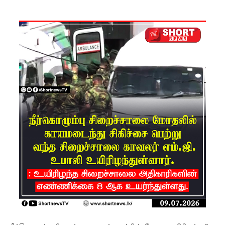
களுக்கு
மண்சரிவு
அபாய
எச்சரிக்
கை!
மட்டக்கள
ப்பு
சிறைச்சா
லையை
சுற்றி
பலத்த
பாதுகாப்பு!
லலித் -