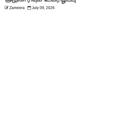
யே
Zameera
July 09, 2026
உள்ளது!
நீர்கொழு
ம்பு
சிறைச்சா
லை
மோதல்:
சந்தேகநப
ர்கள் 62
ஆக
உயர்வு
நான்கு
மாவட்டங்