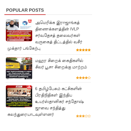
ஏறி
POPULAR POSTS
போராட்ட
அமெரிக்க இராஜாங்கத்
ம்
திணைக்களத்தின் IVLP
குருவிட்ட
சர்வதேசத் தலைவர்கள்
வருகைத் திட்டத்தில் வசீர்
சிறையின்
முக்தார் பங்கேற்பு.
பதற்றம்
மஹர சிறைக் கைதிகளில்
கட்டுப்பாட்
சிலர் பூசா சிறைக்கு மாற்றம்
டுக்குள்
வந்தது!
6 தமிழ்பேசும் கட்சிகளின்
புதிய
பிரதிநிதிகள் இந்திய
உயர்ஸ்தானிகர் சந்தோஷ்
மெகசின்
ஜாவை சந்தித்து
சிறைச்சா
கலந்துரையாடவுள்ளனர்
லையில்