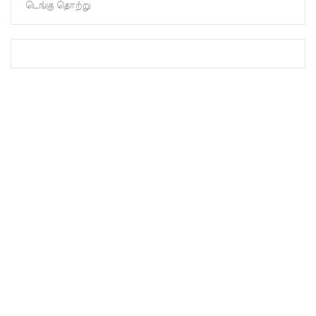
டெங்கு தொற்று
முப்படையி
னருக்கு
விடுக்கப்ப
ட்ட
அறிவிப்பு!
சிறையின்
வாயிற்கத
வை
முற்றுகை
யிட்ட
பல்லன்சே
ன
கைதிகள்!