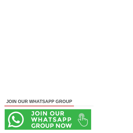
பேராத
னைப்
பல்கலை
மாணவர்
களுக்கா
ன முக்கிய
அறிவிப்பு
பள்ளஞ்
சேனை
சிறையில்
JOIN OUR WHATSAPP GROUP
பதற்றம்:
கைதிகள்
கூரையில்