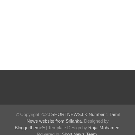
கப்பட்ட
டெங்கு
ஒழிப்பு
வேலைத்
திட்டம் -
அமைச்சர்
நளிந்த
ஜயதிஸ்ஸ!
முழுமை
யான
கட்டுப்பாட்
© Copyright 2020
SHORTNEWS.LK Number 1 Tamil
News website from Srilanka
. Designed by
டுக்குள்
Bloggertheme9
| Template Design by
Rajai Mohamed
.
வந்த
Powered by
Short News Team
.