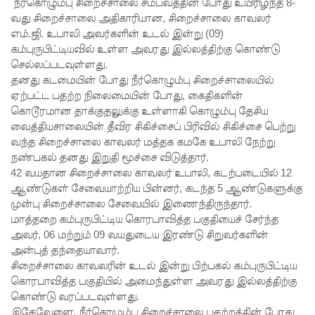
குகன்
நீர்கொழும்பு சிறைச்சாலை சம்பவத்தின் போது உயிரிழந்த 8-
வது சிறைச்சாலை அதிகாரியான, சிறைச்சாலை காவலர்
காணாமற்
எம்.ஜி. உபாலி அவர்களின் உடல் இன்று (09)
கம்புருபிட்டியவில் உள்ள அவரது இல்லத்திற்கு கொண்டு
போன
செல்லப்படவுள்ளது.
வழக்கு
தனது கடமையின் போது நீர்கொழும்பு சிறைச்சாலையில்
ஏற்பட்ட பதற்ற நிலைமையின் போது, கைதிகளின்
கோட்டாப
கொடூரமான தாக்குதலுக்கு உள்ளாகி கொழும்பு தேசிய
ய
வைத்தியசாலையின் தீவிர சிகிச்சைப் பிரிவில் சிகிச்சை பெற்று
வந்த சிறைச்சாலை காவலர் மத்தக கமகே உபாலி நேற்று
ராஜபக்ச
நண்பகல் தனது இறுதி மூச்சை விடுத்தார்.
செப்டம்பர்
42 வயதான சிறைச்சாலை காவலர் உபாலி, கடற்படையில் 12
ஆண்டுகள் சேவையாற்றிய பின்னர், கடந்த 5 ஆண்டுகளுக்கு
29ஆம்
முன்பு சிறைச்சாலை சேவையில் இணைந்திருந்தார்.
தேதி
மாத்தறை கம்புருபிட்டிய கொரபாவித்த பகுதியைச் சேர்ந்த
அவர், 06 மற்றும் 09 வயதுடைய இரண்டு சிறுவர்களின்
காணொ
அன்புத் தந்தையாவார்.
ளி மூலம்
சிறைச்சாலை காவலரின் உடல் இன்று பிற்பகல் கம்புருபிட்டிய
கொரபாவித்த பகுதியில் அமைந்துள்ள அவரது இல்லத்திற்கு
சாட்சியம
கொண்டு வரப்படவுள்ளது.
இதேவேளை, நீர்கொழும்பு சிறைச்சாலை பதற்றத்தின் போது
ளிக்க