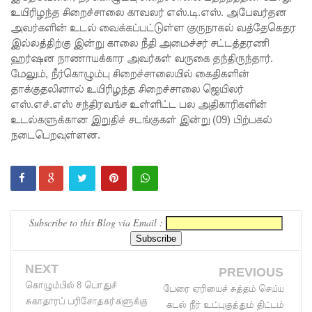
உயிரிழந்த சிறைச்சாலை காவலர் எஸ்.டி.எஸ். அபேவர்தன
நீதிமன்றம்
அவர்களின் உடல் வைக்கப்பட்டுள்ள குருநாகல் வத்தேகெதர
இல்லத்திற்கு இன்று காலை நீதி அமைச்சர் சட்டத்தரணி
உத்தரவு!
ஹர்ஷன நாணாயக்கார அவர்கள் வருகை தந்திருந்தார்.
நேற்றைய
மேலும், நீர்கொழும்பு சிறைச்சாலையில் கைதிகளின்
தாக்குதலினால் உயிரிழந்த சிறைச்சாலை ஜெயிலர்
மெகசின்
எஸ்.எச்.எஸ் சந்திரவங்ச உள்ளிட்ட பல அதிகாரிகளின்
சிறை
உடல்களுக்கான இறுதிச் சடங்குகள் இன்று (09) பிற்பகல்
நடைபெறவுள்ளன.
மோதலில்
கைதி
ஒருவர்
பலி!
Subscribe to this Blog via Email :
நாட்டில்
தொடரும்
NEXT
PREVIOUS
சிறைக்கல
கொழும்பில் 8 பொதுச்
பேரை ஏரியைச் சுத்தம் செய்ய
சுகாதாரப் பரிசோதகர்களுக்கு
கடல் நீர் உட்புகுத்தும் திட்டம்
வரங்கள் -