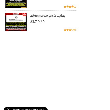
ஸ்ரீலங்கன்
வானூர்தி
பல்கலைக்கழகப் பதிவு
சேவைக
ஆரம்பம்
ள் இன்று
முதல்
மீண்டும்
ஆரம்பம்!
நாளை
இடம்பெற
வுள்ள
தரம் 5
புலமைப்ப
ரிசில்