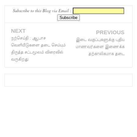
கட்டுரை.
நாடு
Subscribe to this Blog via Email :
தழுவிய
சோதனை
NEXT
PREVIOUS
நற்செய்தி : ஆபாச
களில்
இடை வகுப்புகளுக்கு புதிய
வெளியீடுகளை தடை செய்யும்
மாணவர்களை இணைக்க
தரமற்ற
திருத்த சட்டமூலம் விரைவில்
தற்காலிகமாக தடை
வருகிறது
தலைக்கவ
சங்கள் 431
பறிமுதல்!
இலங்கை
யர்களை
இலக்கு
வைத்து
இணைய