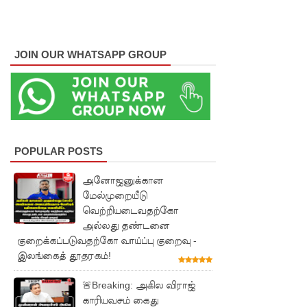
உயர்வுக்கு
எதிராக
JOIN OUR WHATSAPP GROUP
போராட்ட
ம்!
டெங்கு
மரணங்க
ளின்
POPULAR POSTS
எண்ணிக்
அனோஜனுக்கான
கை 64
மேல்முறையீடு
வெற்றியடைவதற்கோ
ஆக
அல்லது தண்டனை
குறைக்கப்படுவதற்கோ வாய்ப்பு குறைவு -
அதிகரிப்பு!
இலங்கைத் தூதரகம்!
குவைத் -
🚨Breaking: அகில விராஜ்
கொழும்பு
காரியவசம் கைது