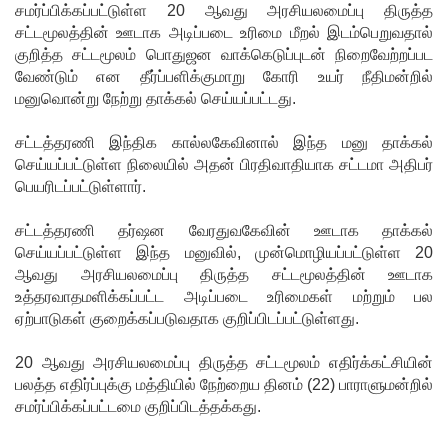
ஒத்துழைப்
சமர்ப்பிக்கப்பட்டுள்ள 20 ஆவது அரசியலமைப்பு திருத்த
சட்டமூலத்தின் ஊடாக அடிப்படை உரிமை மீறல் இடம்பெறுவதால்
பு குறித்து
குறித்த சட்டமூலம் பொதுஜன வாக்கெடுப்புடன் நிறைவேற்றப்பட
ஆய்வு!
வேண்டும் என தீர்ப்பளிக்குமாறு கோரி உயர் நீதிமன்றில்
மனுவொன்று நேற்று தாக்கல் செய்யப்பட்டது.
சிறுவர்களி
ன்
சட்டத்தரணி இந்திக கால்லகேவினால் இந்த மனு தாக்கல்
செய்யப்பட்டுள்ள நிலையில் அதன் பிரதிவாதியாக சட்டமா அதிபர்
கற்பனைக்
பெயரிடப்பட்டுள்ளார்.
கு
சட்டத்தரணி தர்ஷன வேரதுவகேவின் ஊடாக தாக்கல்
சிறகூட்டு
செய்யப்பட்டுள்ள இந்த மனுவில், முன்மொழியப்பட்டுள்ள 20
ஆவது அரசியலமைப்பு திருத்த சட்டமூலத்தின் ஊடாக
ம்
உத்தரவாதமளிக்கப்பட்ட அடிப்படை உரிமைகள் மற்றும் பல
“இளஞ்சி
ஏற்பாடுகள் குறைக்கப்படுவதாக குறிப்பிடப்பட்டுள்ளது.
றகுகள்” –
20 ஆவது அரசியலமைப்பு திருத்த சட்டமூலம் எதிர்க்கட்சியின்
சிமாரா
பலத்த எதிர்ப்புக்கு மத்தியில் நேற்றைய தினம் (22) பாராளுமன்றில்
சமர்ப்பிக்கப்பட்டமை குறிப்பிடத்தக்கது.
அலியின்
சிறுவர்