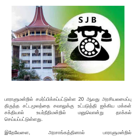
அதிவேக
நெடுஞ்சா
லையின்
கெலனிக
ம
பகுதியில்
கடும்
போக்குவ
ரத்து!
இந்தியா-
பாராளுமன்றில் சமர்ப்பிக்கப்பட்டுள்ள 20 ஆவது அரசியலமைப்பு
திருத்த சட்டமூலத்தை சவாலுக்கு உட்படுத்தி ஐக்கிய மக்கள்
இலங்கை
சக்தியால் உயர்நீதிமன்றில் மனுவொன்று தாக்கல்
எரிசக்தித்
செய்யப்பட்டுள்ளது.
துறை
இதேவேளை, அரசாங்கத்தினால் பாராளுமன்றில்