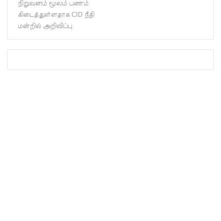
நிறுவனம் மூலம் பணம்
நிர்மாணிக்
கிடைத்துள்ளதாக CID நீதி
கப்பட்ட
மன்றில் அறிவிப்பு
நவீன
விஞ்ஞான
ஆய்வகக்
கட்டிடம்
திறப்பு!
சாகரவின்
சர்ச்சை
கருத்து
தொடர்பில்
நீதிமன்றி
ல்