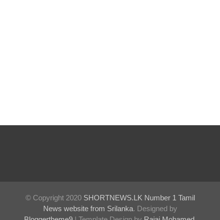
இலங்கை
யின்
பெரிய
வெங்காய
த்
தேவையி
ல் 10 வீதம்
மட்டுமே
உள்நாட்டு
உற்பத்தி -
வசந்த
சமரசிங்க!
© Copyright 2020
SHORTNEWS.LK Number 1 Tamil
News website from Srilanka
. Designed by
நெடுந்தீவு
Bloggertheme9
| Template Design by
Rajai Mohamed
.