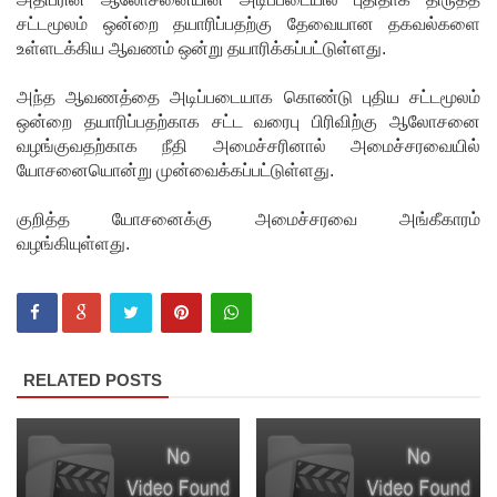
சட்டமூலம் ஒன்றை தயாரிப்பதற்கு தேவையான தகவல்களை
பாகுபாடற்
உள்ளடக்கிய ஆவணம் ஒன்று தயாரிக்கப்பட்டுள்ளது.
ற
அந்த ஆவணத்தை அடிப்படையாக கொண்டு புதிய சட்டமூலம்
சேவையே
ஒன்றை தயாரிப்பதற்காக சட்ட வரைபு பிரிவிற்கு ஆலோசனை
தரமான
வழங்குவதற்காக நீதி அமைச்சரினால் அமைச்சரவையில்
யோசனையொன்று முன்வைக்கப்பட்டுள்ளது.
அறிவியலி
ன்
குறித்த யோசனைக்கு அமைச்சரவை அங்கீகாரம்
வழங்கியுள்ளது.
அடித்தள
மாகும் -
பிரதமர்!
நீர்கொழு
RELATED POSTS
ம்பு சிறை
வன்முறை
தொடர்பா