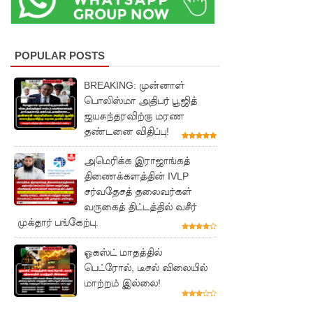
த்தை
மற்றும்
பாமன்க
POPULAR POSTS
டையில் 07
BREAKING: முன்னாள்
மணித்தி
பொலிஸ்மா அதிபர் பூஜித்
ஜயசுந்தரவிற்கு மரண
யால நீர்
தண்டனை விதிப்பு!
வெட்டு!
அமெரிக்க இராஜாங்கத்
SLS
திணைக்களத்தின் IVLP
தரமற்ற
சர்வதேசத் தலைவர்கள்
வருகைத் திட்டத்தில் வசீர்
தலைக்கவ
முக்தார் பங்கேற்பு.
சங்கள்
ஓகஸ்ட் மாதத்தில்
விற்றவர்க
பெட்ரோல், டீசல் விலையில்
மாற்றம் இல்லை!
ளுக்கு
அபராதம்!