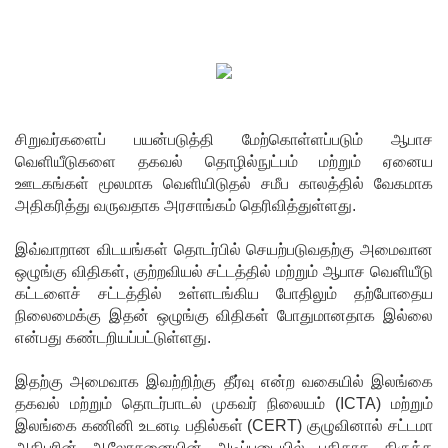
ற்கு ஷேக்
ஹசீனா
தயார்! -
பங்களா
சிறுவர்களைப் பயன்படுத்தி மேற்கொள்ளப்படும் ஆபாச
வெளியீடுகளை தகவல் தொழில்நுட்பம் மற்றும் ஏனைய
தேஷில்
ஊடகங்கள் மூலமாக வெளியிடுதல் சமீப காலத்தில் வேகமாக
மீண்டும்
அதிகரித்து வருவதாக அரசாங்கம் தெரிவித்துள்ளது.
பதற்றம்!
இவ்வாறான விடயங்கள் தொடர்பில் செயற்படுவதற்கு அமைவான
லாஃப்ஸ்
ஒழுங்கு விதிகள், குற்றவியல் சட்டத்தில் மற்றும் ஆபாச வெளியீடு
கட்டளைச் சட்டத்தில் உள்ளடங்கிய போதிலும் தற்போதைய
எரிவாயு
நிலைமைக்கு இதன் ஒழுங்கு விதிகள் போதுமானதாக இல்லை
என்பது கண்டறியப்பட்டுள்ளது.
விலையிலு
ம்
இதற்கு அமைவாக இவற்றிற்கு தீர்வு என்ற வகையில் இலங்கை
தகவல் மற்றும் தொடர்பாடல் முகவர் நிலையம் (ICTA) மற்றும்
மாற்றமில்
இலங்கை கணினி உடனடி பதில்கள் (CERT) குழுவினால் சட்டமா
லை!
அதிபரின் ஆலோசனையின் அடிப்படையில் புதிதாக திருத்த