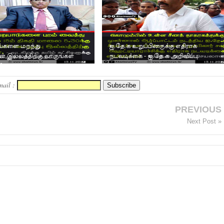
தங்களை மறந்து
ஐ.தே.க உறுப்பினருக்கு எதிராக
ன் இல்லத்திற்கு வாருங்கள்
நடவடிக்கை - ஐ.தே.க அறிவிப்பு.
ிகளுக்கு சு...
mail :
PREVIOUS
Next Post »