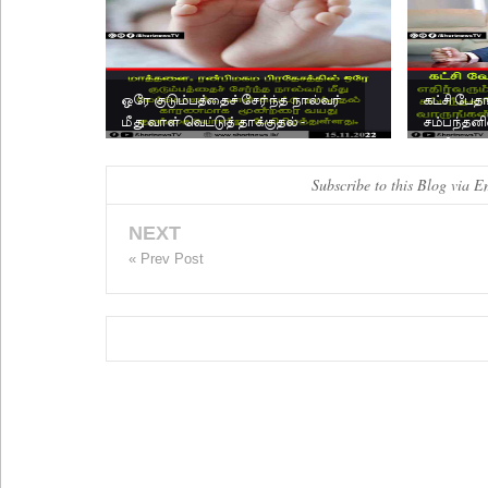
ஒரே குடும்பத்தைச் சேர்ந்த நால்வர்
கட்சி பே
மீது வாள் வெட்டுத் தாக்குதல் -
சம்பந்தனி
மூன்றரை வயது கு...
: தமிழ் கட்ச
Subscribe to this Blog via E
NEXT
« Prev Post