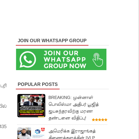
JOIN OUR WHATSAPP GROUP
POPULAR POSTS
ுரி
BREAKING: முன்னாள்
பொலிஸ்மா அதிபர் பூஜித்
ில்
ஜயசுந்தரவிற்கு மரண
தண்டனை விதிப்பு!
435
அமெரிக்க இராஜாங்கத்
திணைக்களத்தின் IVLP