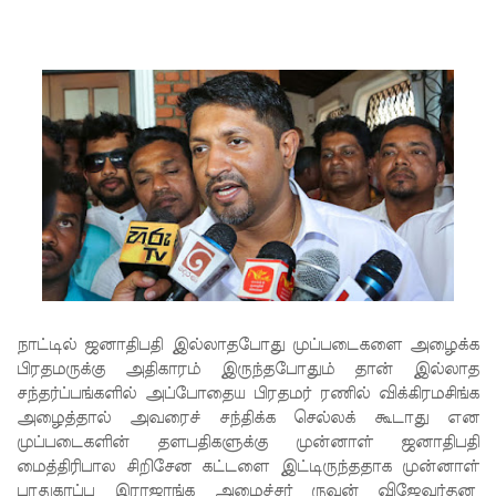
ஷானி
அபேசேக
ர, பிரதிக்
காவல்து
றை மா
அதிபராக
தரமுயர்வு!
குருவிட்ட
மற்றும்
நாட்டில் ஜனாதிபதி இல்லாதபோது முப்படைகளை அழைக்க
பல்லன்சே
பிரதமருக்கு அதிகாரம் இருந்தபோதும் தான் இல்லாத
ன
சந்தர்ப்பங்களில் அப்போதைய பிரதமர் ரணில் விக்கிரமசிங்க
அழைத்தால் அவரைச் சந்திக்க செல்லக் கூடாது என
சிறைச்சா
முப்படைகளின் தளபதிகளுக்கு முன்னாள் ஜனாதிபதி
லைகளின்
மைத்திரிபால சிறிசேன கட்டளை இட்டிருந்ததாக முன்னாள்
பாதுகாப்பு இராஜாங்க அமைச்சர் ருவன் விஜேவர்தன