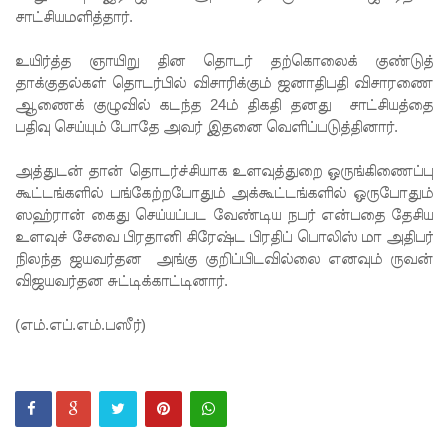
நிலைமை
சாட்சியமளித்தார்.
கட்டுப்பாட்
உயிர்த்த ஞாயிறு தின தொடர் தற்கொலைக் குண்டுத்
டுக்குள்!
தாக்குதல்கள் தொடர்பில் விசாரிக்கும் ஜனாதிபதி விசாரணை
ஆணைக் குழுவில் கடந்த 24ம் திகதி தனது சாட்சியத்தை
வர்த்தமா
பதிவு செய்யும் போதே அவர் இதனை வெளிப்படுத்தினார்.
னியில்
அத்துடன் தான் தொடர்ச்சியாக உளவுத்துறை ஒருங்கிணைப்பு
வெளியா
கூட்டங்களில் பங்கேற்றபோதும் அக்கூட்டங்களில் ஒருபோதும்
னது
ஸஹ்ரான் கைது செய்யப்பட வேண்டிய நபர் என்பதை தேசிய
உளவுச் சேவை பிரதானி சிரேஷ்ட பிரதிப் பொலிஸ் மா அதிபர்
22வது
நிலந்த ஜயவர்தன அங்கு குறிப்பிடவில்லை எனவும் ருவன்
அரசியல
விஜயவர்தன சுட்டிக்காட்டினார்.
மைப்புத்
(எம்.எப்.எம்.பஸீர்)
திருத்தச்
சட்டமூலம்
!
யாழ்.சிறை