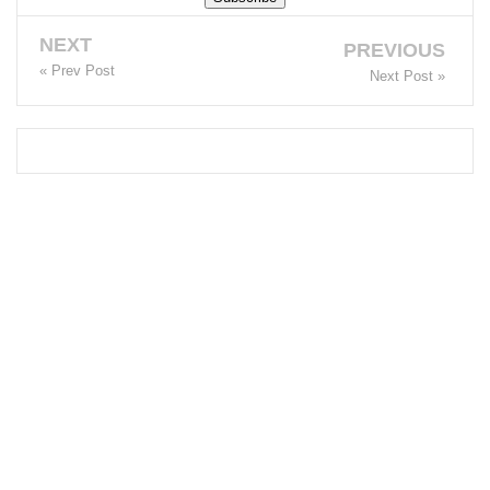
நீர்கொழு
NEXT
PREVIOUS
ம்பு
« Prev Post
Next Post »
சிறைச்சா
லை
மோதல்:
சந்தேகநப
ர்கள் 62
ஆக
உயர்வு
நான்கு
மாவட்டங்
களுக்கு
மண்சரிவு