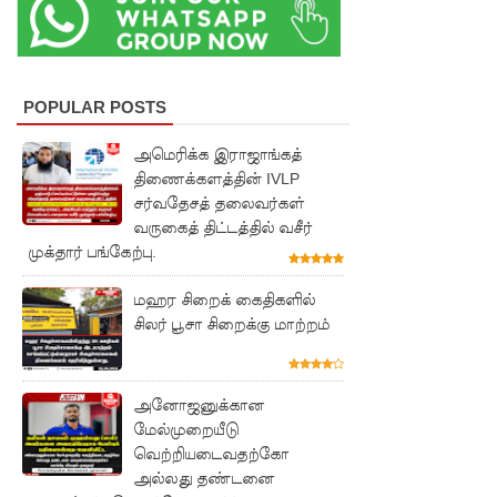
போன
வழக்கு
கோட்டாப
POPULAR POSTS
ய
அமெரிக்க இராஜாங்கத்
ராஜபக்ச
திணைக்களத்தின் IVLP
செப்டம்பர்
சர்வதேசத் தலைவர்கள்
வருகைத் திட்டத்தில் வசீர்
29ஆம்
முக்தார் பங்கேற்பு.
தேதி
மஹர சிறைக் கைதிகளில்
காணொ
சிலர் பூசா சிறைக்கு மாற்றம்
ளி மூலம்
சாட்சியம
அனோஜனுக்கான
ளிக்க
மேல்முறையீடு
வெற்றியடைவதற்கோ
நீதிமன்றம்
அல்லது தண்டனை