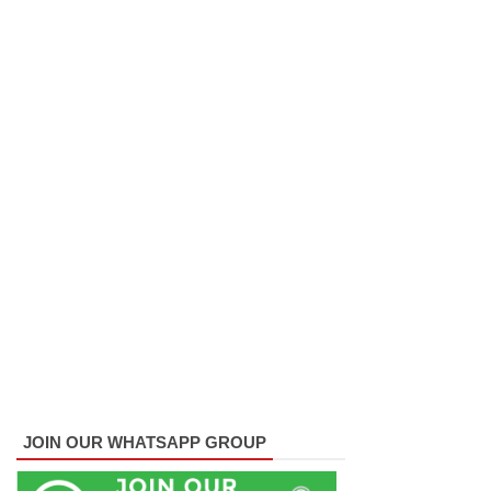
அபாய
எச்சரிக்
கை!
மட்டக்கள
ப்பு
சிறைச்சா
லையை
சுற்றி
பலத்த
பாதுகாப்பு!
லலித் -
குகன்
JOIN OUR WHATSAPP GROUP
காணாமற்