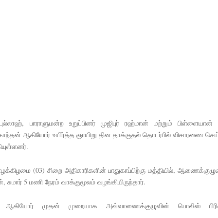
்டை உருவாக்குவதே அரசாங்கத்தின் இலக்கு
க்கு பாதிப்பு
ுறவுச் செயலாளர் மிஸ்ரி!
 அல்லது தண்டனை குறைக்கப்படுவதற்கோ வாய்ப்பு குறைவு
் இடையில் சந்திப்பு!
ுல்லாஹ், பாராளுமன்ற உறுப்பினர் முஜிபுர் ரஹ்மான் மற்றும் பிள்ளையான
 உயர்ஸ்தானிகரிடம் எடுத்துரைக்கப்பட்டது!
ரகாந்தன் ஆகியோர் உயிர்த்த ஞாயிறு தின தாக்குதல் தொடர்பில் விசாரணை செய்
நெடுஞ்சாலையில் செல்ல தடை!
யுள்ளனர்.
க்கிழமை (03) சிறை அதிகாரிகளின் பாதுகாப்பிற்கு மத்தியில், ஆணைக்குழு
சுமார் 5 மணி நேரம் வாக்குமூலம் வழங்கியிருந்தார்.
ான் ஆகியோர் முதன் முறையாக அவ்வாணைக்குழுவின் பொலிஸ் பிரிவ