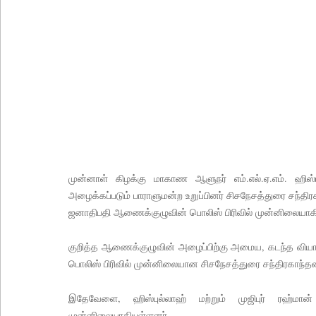
சிறைகளும் குற்றவாளிகளும் அற்ற முன்மாதிரி நாட
சீரற்ற வானிலையால் 16 ஆயிரத்திற்கும் அதிகமானோரு
மத்திய மாகாணத்தின் புதிய ஆளுநர் பதவியேற்பு!
எதிர்க்கட்சித் தலைவரைச் சந்தித்தார் இந்திய வெளிய
அனோஜனுக்கான மேல்முறையீடு வெற்றியடைவதற்கோ
- இலங்கைத் தூதரகம்!
இந்திய வெளியுறவுச் செயலாளருக்கும், ஜனாதிபதிக்கும
முன்னாள் கிழக்கு மாகாண ஆளுநர் எம்.எல்.ஏ.எம். ஹிஸ்ப
தமிழ் பேசும் மக்களின் உரிமைகள் தொடர்பில் இந்திய
அழைக்கப்படும் பாராளுமன்ற உறுப்பினர் சிசநேசத்துரை சந்தி
பயிற்சி ஓட்டுநர் ( L பலகை) வாகனங்கள் அதிவேக 
ஜனாதிபதி ஆணைக்குழுவின் பொலிஸ் பிரிவில் முன்னிலையாகி
குறித்த ஆணைக்குழுவின் அழைப்பிற்கு அமைய, கடந்த வியாழ
பொலிஸ் பிரிவில் முன்னிலையான சிசநேசத்துரை சந்திரகாந்தன், 
இதேவேளை, ஹிஸ்புல்லாஹ் மற்றும் முஜிபுர் ரஹ்ம
முன்னிலையாகியுள்ளனர்.