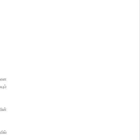
் என
யும்
வின்
ில்