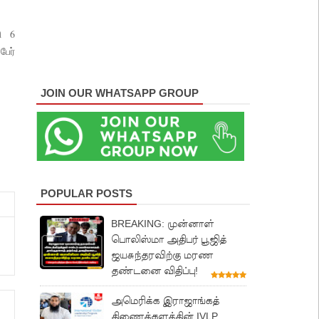
ி 6
பேர்
JOIN OUR WHATSAPP GROUP
POPULAR POSTS
BREAKING: முன்னாள்
பொலிஸ்மா அதிபர் பூஜித்
ஜயசுந்தரவிற்கு மரண
தண்டனை விதிப்பு!
அமெரிக்க இராஜாங்கத்
திணைக்களத்தின் IVLP