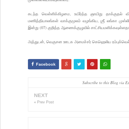
கடந்த வெள்ளிக்கிழமை, உயிர்த்த ஞாயிறு தாக்குதல்
மணித்தியாலங்கள் வாக்குமூலம் வழங்கிய, ஶ்ரீ லங்கா முஸ்லி
இன்று (07) குறித்த ஆணைக்குழுவில் சாட்சியமளிக்கவுள்ளதாக
அத்துடன், வெகுசன ஊடக அமைச்சர் கெஹெலிய ரம்புக்வெல்லவும
Facebook
Subscribe to this Blog via E
NEXT
« Prev Post