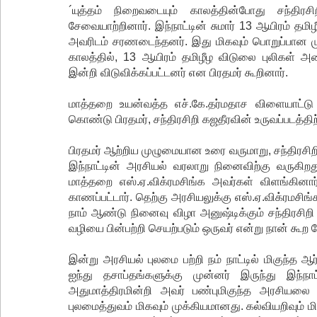
´யுத்தம் நிறைவடையும் காலத்தின்போது சந்திர
சேவையாற்றினார். இந்நாட்டின் சுமார் 13 ஆயிரம் தமி
அவரிடம் சரணடைந்தனர். இது மிகவும் பொறுப்பான 
காலத்தில், 13 ஆயிரம் தமிழீழ விடுலை புலிகள் அமைப
இன்றி விடுவிக்கப்பட்டனர் என பிரதமர் கூறினார்.
மாத்தறை உயன்வத்த எச்.கே.தர்மதாச விளையாட்ட
கொண்டு பிரதமர், சந்திரசிறி கஜதீரவின் உருவப்படத்தி
பிரதமர் ஆற்றிய முழுமையான உரை வருமாறு, சந்திரசி
இந்நாட்டின் அரசியல் வரலாறு நினைவிற்கு வருகிற
மாத்தறை எஸ்.ஏ.விக்ரமசிங்க அவர்கள் விளங்கினார்
காணப்பட்டார். தெற்கு அரசியலுக்கு எஸ்.ஏ.விக்ரமசி
நாம் ஆண்டு நினைவு விழா அனுஷ்டிக்கும் சந்திரசி
வழியை பின்பற்றி செயற்படும் ஒருவர் என்று நான் கூற 
இன்று அரசியல் புலமை பற்றி நம் நாட்டில் மிகுந்த ஆர்
ஐந்து தசாப்தங்களுக்கு முன்னர் இருந்து இந்நாட
அதுமாத்திரமின்றி அவர் பண்புமிகுந்த அரசியலை ப
புலமைத்துவம் மிகவும் முக்கியமானது. கல்வியறிவும்