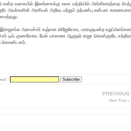
ு என்ற வகையில் இலங்கைக்கு உலக மத்தியில் அங்கீகாரத்தை பெற்ற
தீர அவர்களின் அரசியல் அறிவு மற்றும் நற்பண்பு என்பன காரணமா
மைந்தது.
ும, இராஜாங்க அமைச்சர் கஞ்சன விஜேசேகர, பாராளுமன்ற உறுப்பினர்க
்சர் டிவ் குணசேகர, மேல் மாகாண ஆளுநர் ராஜா கொள்ளுரே, சந்திரச
்து கொண்டனர்.
mail :
PREVIOUS
Next Post »