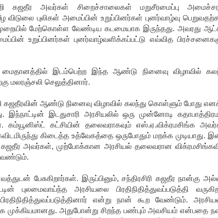
சிறி கஜதீர அவர்கள் சிறைச்சாலைகள் மறுசீரமைப்பு அமைச்ச
ழீழ விடுலை புலிகள் அமைப்பின் உறுப்பினர்கள் புனர்வாழ்வு பெறுவதற்
முறையில் மேற்கொள்ள வேண்டிய கடமையாக இருந்தது. அவரது ஆட்ச
்பின் உறுப்பினர்கள் புனர்வாழ்வளிக்கப்பட்டு எவ்வித பிரச்சனைகள
ு மைதானத்தில் இடம்பெற்ற இந்த ஆண்டு நினைவு விழாவில் கலந
ற்கு மலரஞ்சலி செலுத்தினார்.
றி கஜதீரவின் ஆண்டு நினைவு விழாவில் கலந்து கொள்ளும் போது எனக
து. இந்நாட்டின் இடதுசாரி அரசியலில் ஒரு முன்னோடி கதாபாத்திர
. கம்யூனிஸ்ட் கட்சியின் தலைவராகவும் எஸ்.ஏ.விக்ரமசிங்க அவர்
ங்கவிடமிருந்து கிடைத்த உத்வேகத்தை ஒருபோதும் மறக்க முடியாது. இன
றி கஜதீர அவர்கள், முற்போக்கான அரசியல் தலைவரான விக்ரமசிங்கவ
வேண்டும்.
வத்துடன் பேசுகிறார்கள். இருப்பினும், சந்திரசிரி கஜதீர நான்கு அல்
்டின் புலமைவாய்ந்த அரசியலை பிரதிநிதித்துவப்படுத்தி வருகிறா
ிரதிநிதித்துவப்படுத்தினார் என்று நான் கூற வேண்டும். அரசியல
 மிக முக்கியமானது. அதுபோன்று சிறந்த பண்பும் அவசியம் என்பதை ந