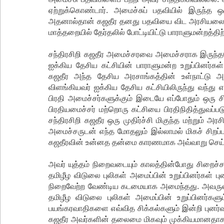
ஏற்றுக்கொண்டார். அமைச்சுப் பதவியில் இருந்த 
அதனால்தான் கஜதீர தனது பதவியை விட அரசியலைப் பற
மாத்தறையில் தேர்தலில் போட்டியிட்டு பாராளுமன்றத்
சந்திரசிறி கஜதீர அமைச்சரவை அமைச்சராக இருந்தபோ
ஐக்கிய தேசிய கட்சியின் பாராளுமன்ற உறுப்பினர்க
கஜதீர அந்த தேசிய அரசாங்கத்தின் உள்நாட்டு 
விளங்கியவர் ஐக்கிய தேசிய கட்சியிலிருந்து வந்து
பிரதி அமைச்சர்களுக்கும் இடையே எப்போதும் ஒரு சி
பிரதியமைச்சர் மற்றொரு கட்சியை பிரதிநிதித்துவப்படு
சந்திரசிறி கஜதீர ஒரு முதிர்ச்சி மிகுந்த மற்றும் அ
அமைச்சருடன் எந்த மோதலும் இல்லாமல் மிகச் சிறப்பா
கஜதீரவின் உன்னத தன்மை காரணமாக அவ்வாறு செய்ய
அவர் யுத்தம் நிறைவடையும் காலத்தின்போது சிறைச்
தமிழீழ விடுலை புலிகள் அமைப்பின் உறுப்பினர்கள் ப
நிறைவேற்ற வேண்டிய கடமையாக அமைந்தது. அவருடை
தமிழீழ விடுலை புலிகள் அமைப்பின் உறுப்பினர்களும
பயங்கரவாதிகளை எவ்வித சிக்கல்களும் இன்றி புனர்வ
கஜதீர அவர்களின் தலைமை மிகவும் முக்கியமானதாக