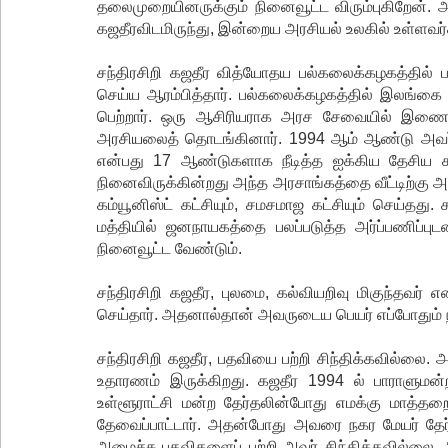
தலைமுறையினருக்கும் நினைவூட்ட விரும்புகிறேன். அ
கஜதீரவிடமிருந்து, இன்றைய அரசியல் உலகில் உள்ளவர
சந்திரசிறி கஜதீர வித்யோதய பல்கலைக்கழகத்தில் பட
செய்ய ஆரம்பித்தார். பல்கலைக்கழகத்தில் இலங்கை 
பெற்றார். ஒரு ஆசிரியராக அரச சேவையில் இணை
அரசியலைத் தொடங்கினார். 1994 ஆம் ஆண்டு அவர் 
என்பது 17 ஆண்டுகளாக நீடித்த ஐக்கிய தேசிய கட்
நினைவிருக்கின்றது அந்த அரசாங்கத்தை வீட்டிற்கு 
கம்யூனிஸ்ட் கட்சியும், சமசமாஜ கட்சியும் செய்தது.
மத்தியில் ஜனநாயகத்தை பலப்படுத்த அர்ப்பணிப்பு
நினைவூட்ட வேண்டும்.
சந்திரசிறி கஜதீர, புலமை, கல்வியறிவு மிகுந்தவர்
செய்தார். அதனால்தான் அவருடைய பெயர் எப்போதும் நம
சந்திரசிறி கஜதீர, பதவியை பற்றி சிந்திக்கவில்லை. அ
உதாரணம் இருக்கிறது. கஜதீர 1994 ல் பாராளுமன்ற
உள்ளூராட்சி மன்ற தேர்தலின்போது எமக்கு மாத்தற
தேவைப்பாட்டார். அதன்போது அவரை நகர மேயர் தேர்த
அமைச்சு பதவிகளைப் பற்றி அவர் சிந்திக்கவில்லை.