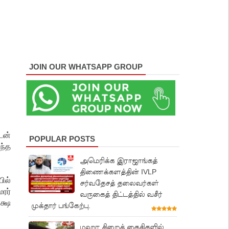
JOIN OUR WHATSAPP GROUP
டன்
POPULAR POSTS
ந்த
அமெரிக்க இராஜாங்கத்
திணைக்களத்தின் IVLP
ில்
சர்வதேசத் தலைவர்கள்
ரர்
வருகைத் திட்டத்தில் வசீர்
க்ஷ
முக்தார் பங்கேற்பு.
மஹர சிறைக் கைதிகளில்