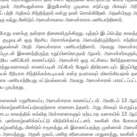
ஒருவர் அரசியலுக்காக இதுபோன்ற முடிவை எடுப்பது மிகவும் அரி
்றி அதிகம் சிந்தித்தார் என்று நான் சொல்கிறேன். அதன்பிறகு அ
திற்கு வந்து மீண்டும் அமைச்சரவை அமைச்சராக பணியாற்றினார்.
து எனக்கு நன்றாக நினைவிருக்கிறது. யுத்தம் இடம்பெற்ற காலத்த
ள் குழுவுடன் ஒரு தேசிய அரசாங்கத்தை அமைத்திருந்தோம். சந்திரச
அலுவல்கள் பிரதி அமைச்சராக பணியாற்றினார். அவரது அமைச்ச
 எம்முடன் இணைந்திருந்த உறுப்பினரொருவர் ஆவார். அமைச்சர்களுக்க
றிய பனிப்போர் காணப்படும். அமைச்சர் ஒரு கட்சியை சேர்ந்தவராகவு
த்துபவராகவும் காணப்படின் அப்போர் மேலும் தீவிரமடையும். இருப்பினு
ரசியல் ரீதியாக சிந்திக்கக்கூடியவர் என்ற நபராகவும் விளங்கியதால் த
க பணியாற்றியது மட்டுமல்லாமல் அவரது அமைச்சரால் பாராட்டப்பட்டா
 முடிந்தது.
சாலைகள் மறுசீரமைப்பு அமைச்சராக காணப்பட்டார். அவரிடம் 13 ஆயி
ுனர்வாழ்வளிக்கப்படுவதற்காக சரணடைந்தனர். அது மிகவும் பொறுப்பு
ய காலத்தில் எவ்வித பிரச்சனைகளும் ஏற்படாத வகையில் 13 ஆயி
் புனர்வாழ்வளிக்கப்பட்டு விடுவிக்கப்பட்டனர். உலகின் மிக மோச
ாழ்வளித்து, மீண்டும் சமூகத்துடன் இணைப்பதற்கு முன்னாள் அமைச்
 அமைந்தது. அதன் மூலம், மனித உரிமைகளை பாதுகாத்து, உலகின் 