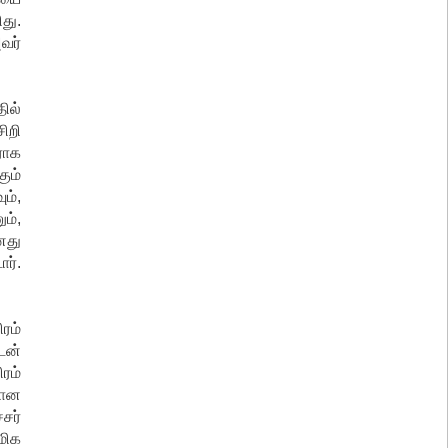
து.
வர்
ில்
ிறி
ராக
ும்
ம்,
ம்,
னது
ர்.
ரம்
டன்
ரம்
மான
சர்
மிக