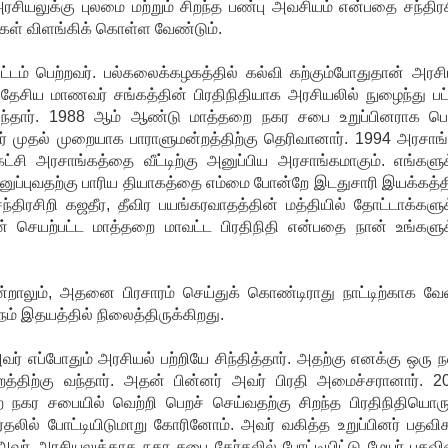
ரசியலுக்கு புலமை மற்றும் சிறந்த பண்பு அவசியம் என்பதை சந்திரச
்கள் விளங்கிக் கொள்ள வேண்டும்.
்டம் பெற்றவர். பல்கலைக்கழகத்தில் கல்வி கற்கும்போதுதான் அரசி
தேசிய மாணவர் சங்கத்தின் பிரதிநிதியாக அரசியலில் நுழைந்து பட்
ந்தார். 1988 ஆம் ஆண்டு மாத்தறை நகர சபை உறுப்பினராக ப
முதல் முறையாக பாராளுமன்றத்திற்கு தெரிவானார். 1994 அரசாங்
சி அரசாங்கத்தை வீட்டிற்கு அனுப்பிய அரசாங்கமாகும். எங்களுக
அனுப்புவதற்கு பாரிய தியாகத்தை எம்மை போன்றே இடதுசாரி இயக்கத்த
 சந்திரசிறி கஜதீர, தீவிர பயங்கரவாதத்தின் மத்தியில் தோட்டாக்களுக
டன் செயற்பட்ட மாத்தறை மாவட்ட பிரதிநிதி என்பதை நான் உங்களுக
 என்றாலும், அதனை பிரசாரம் செய்துக் கொண்டிராது நாட்டிற்காக வ
் இதயத்தில் நிலைத்திருக்கிறது.
வர் எப்போதும் அரசியல் பற்றியே சிந்தித்தார். அதற்கு எனக்கு ஒரு ந
த்திற்கு வந்தார். அதன் பின்னர் அவர் பிரதி அமைச்சரானார். 2
ை நகர சபையில் வெற்றி பெறச் செய்வதற்கு சிறந்த பிரதிநிதியொரு
லில் போட்டியிடுமாறு கோரினோம். அவர் வகித்த உறுப்பினர் பதவிக
 அவர் அரசியலுக்காக நகர சபை தேர்தலில் போட்டியிட்டு மேயர் பதவ