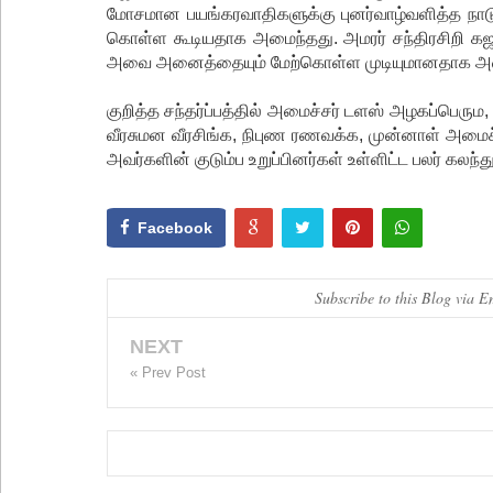
மோசமான பயங்கரவாதிகளுக்கு புனர்வாழ்வளித்த நாட
கொள்ள கூடியதாக அமைந்தது. அமரர் சந்திரசிறி கஜ
அவை அனைத்தையும் மேற்கொள்ள முடியுமானதாக அ
குறித்த சந்தர்ப்பத்தில் அமைச்சர் டளஸ் அழகப்பெர
வீரசுமன வீரசிங்க, நிபுண ரணவக்க, முன்னாள் அமைச
அவர்களின் குடும்ப உறுப்பினர்கள் உள்ளிட்ட பலர் கலந
Facebook
Subscribe to this Blog via E
NEXT
« Prev Post