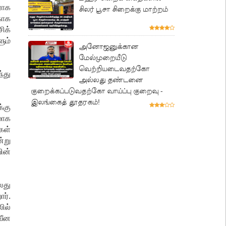
ராக
சிலர் பூசா சிறைக்கு மாற்றம்
காக
ிக்
ும்
அனோஜனுக்கான
மேல்முறையீடு
வெற்றியடைவதற்கோ
்து
அல்லது தண்டனை
குறைக்கப்படுவதற்கோ வாய்ப்பு குறைவு -
இலங்கைத் தூதரகம்!
்கு
மாக
கள்
்று
ின்
லது
ர்.
ில்
வீன