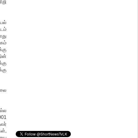
ிறி
யல்
டம்
ொது
கம்
்கு
ின்
்கு
்கு
ேலை
ல்ல
001
வர்
ள்,
ியை