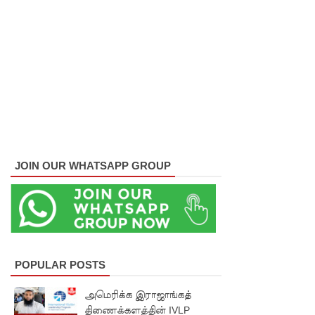
பள்ளஞ்
சேனை
சிறையில்
பதற்றம்:
கைதிகள்
கூரையில்
ஏறி
JOIN OUR WHATSAPP GROUP
போராட்ட
ம்
குருவிட்ட
சிறையின்
POPULAR POSTS
பதற்றம்
அமெரிக்க இராஜாங்கத்
கட்டுப்பாட்
திணைக்களத்தின் IVLP