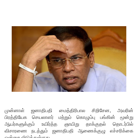
சிறைச்சா
லையை
சுற்றி
பலத்த
பாதுகாப்பு!
லலித் -
குகன்
காணாமற்
போன
வழக்கு
கோட்டாப
முன்னாள் ஜனாதிபதி மைத்திரிபால சிறிசேன, அவரின்
பிரத்தியேக செயலாளர் மற்றும் கொழும்பு பங்கின் மூன்று
ய
ஆயர்களுக்கும் உயிர்த்த ஞாயிறு தாக்குதல் தொடர்பில்
ராஜபக்ச
விசாரணை நடத்தும் ஜனாதிபதி ஆணைக்குழு எச்சரிக்கை
ஒன்றை விடுத்துள்ளது.