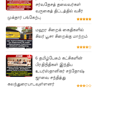
டுக்குள்
சர்வதேசத் தலைவர்கள்
வருகைத் திட்டத்தில் வசீர்
வந்தது!
முக்தார் பங்கேற்பு.
புதிய
மஹர சிறைக் கைதிகளில்
மெகசின்
சிலர் பூசா சிறைக்கு மாற்றம்
சிறைச்சா
லையில்
6 தமிழ்பேசும் கட்சிகளின்
நேற்று
பிரதிநிதிகள் இந்திய
உயர்ஸ்தானிகர் சந்தோஷ்
அமைதியி
ஜாவை சந்தித்து
கலந்துரையாடவுள்ளனர்
ன்மை - 11
பேர்
காயம்!
குருவிட்ட
சிறை