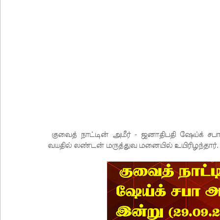
அனோஜனுக்கான மேல்முறையீடு வெற்றியடைவதற்கோ
- இலங்கைத் தூதரகம்!
இந்திய வெளியுறவுச் செயலாளருக்கும், ஜனாதிபதிக்கும
தமிழ் பேசும் மக்களின் உரிமைகள் தொடர்பில் இந்திய
சீரற்ற வானிலை: புலமைப்பரிசில் மற்றும் உயர்தரப் 
இலங்கையின் பெரிய வெங்காயத் தேவையில் 10 வீதம் ம
நெடுந்தீவு கடற்பரப்பில் சிக்கிய 11 இந்திய மீனவர்கள் 
ஊழல் தடுப்பு சட்டமூலத்தில் மீண்டும் திருத்தம்!
குவைத் நாட்டின் அமீர் - ஜனாதிபதி ஷேய்க் ச
சாகிப் அல் ஹசனின் வீட்டின் மீது பெற்றோல் குண்டு 
வயதில் லண்டன் மருத்துவ மனையில் உயிரிழந்தார்.