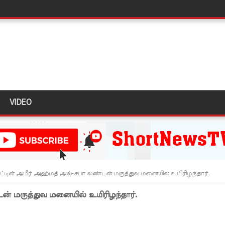
கஸ்ட் 24க்கு ஒத்திவைப்பு
்வதேச பொலிஸாருடன் இலங்கை இணைந்து நடவடிக்கை!
க முதலிடத்தில்!
VIDEO
யாக கிடைக்கும் - பிரதமர்!
்தியா கோரிக்கை!
ை அதிகரித்தது - சஜித் பிரேமதாச!
்டை உருவாக்குவதே அரசாங்கத்தின் இலக்கு
ட்டின் அமீர் அஹ்மத் அல்-சபா லண்டன் மருத்துவ மனையில் உயிரிழந்தார்.
க்கு பாதிப்பு
ன் மருத்துவ மனையில் உயிரிழந்தார்.
ுறவுச் செயலாளர் மிஸ்ரி!