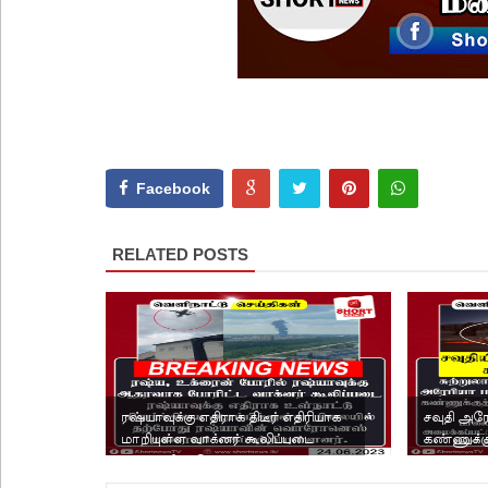
Facebook
RELATED POSTS
ரஷ்யாவுக்கு எதிராக திடீர் எதிரியாக
சவுதி அரே
மாறியுள்ள வாக்னர் கூலிப்படை
கண்ணுக்க
ரஷ்யாவின் இரண்டாவ...
கட்டிடம்.