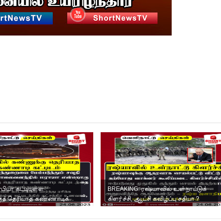
பியா கட்டியுள்ள
BREAKING: ரஷ்யாவில் உள்நாட்டுக்
ுத் தெரியாத கண்ணாடிக்
கிளர்ச்சி, ஆட்சி கவிழ்ப்பு சதியா ?
உருவானது பதற்...