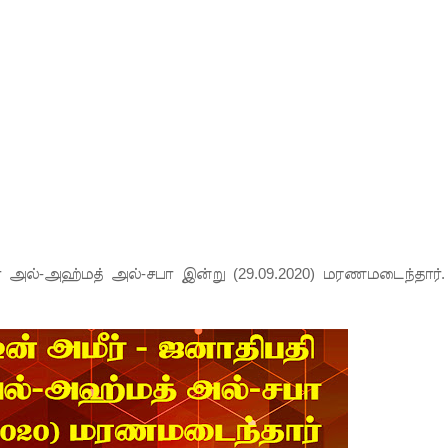
 அல்லது தண்டனை குறைக்கப்படுவதற்கோ வாய்ப்பு குறைவு
் இடையில் சந்திப்பு!
 உயர்ஸ்தானிகரிடம் எடுத்துரைக்கப்பட்டது!
பரீட்சைகளுக்கு விசேட ஏற்பாடுகள்
ட்டுமே உள்நாட்டு உற்பத்தி - வசந்த சமரசிங்க!
பாதுகாப்பாக மீட்பு
பா அல்-அஹ்மத் அல்-சபா இன்று (29.09.2020) மரணமடைந்தார்.
வீச்சு!