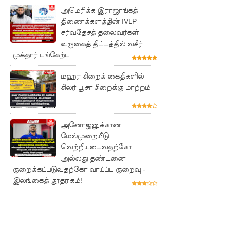
அமெரிக்க இராஜாங்கத்
பல்லன்சே
திணைக்களத்தின் IVLP
ன
சர்வதேசத் தலைவர்கள்
வருகைத் திட்டத்தில் வசீர்
சிறைச்சா
முக்தார் பங்கேற்பு.
லைகளின்
மஹர சிறைக் கைதிகளில்
நிலைமை
சிலர் பூசா சிறைக்கு மாற்றம்
கட்டுப்பாட்
டுக்குள்!
அனோஜனுக்கான
வர்த்தமா
மேல்முறையீடு
வெற்றியடைவதற்கோ
னியில்
அல்லது தண்டனை
குறைக்கப்படுவதற்கோ வாய்ப்பு குறைவு -
வெளியா
இலங்கைத் தூதரகம்!
னது
22வது
அரசியல