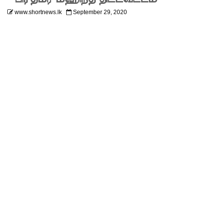
எரிசக்தித்
www.shortnews.lk
September 29, 2020
துறை
ஒத்துழைப்
பு குறித்து
ஆய்வு!
சிறுவர்களி
ன்
கற்பனைக்
கு
சிறகூட்டு
ம்
“இளஞ்சி
றகுகள்” –