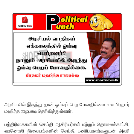
சிமாரா
அலியின்
சிறுவர்
கதை நூல்
ஆகஸ்ட்
15
வெளியீடு!
மகசின்
சிறைக்கு
ள்
அரசியலில் இருந்து தான் ஓய்வுப் பெற போவதில்லை என பிரதமர்
போதைப்
மஹிந்த ராஜபக்ஷ தெரிவித்துள்ளார்.
பொருள்
பத்திரிகைகளின் செய்தி ஆசிரியர்கள் மற்றும் தொலைக்காட்சி,
வீச
வானொலி நிலையங்களின் செய்தி பணிப்பாளர்களுடன் அலரி