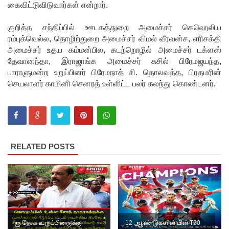
கைவிட்டுவிடுவார்கள் என்றார்.
குவைத் -
குறித்த சந்திப்பில் ஊடகத்துறை அமைச்சர் கெஹெலிய
கொழும்பு
ரம்புக்வெல்ல, தொழிற்துறை அமைச்சர் விமல் வீரவன்ச, எரிசக்தி
ஸ்ரீலங்கன்
அமைச்சர் உதய கம்மன்பில, கடற்றொழில் அமைச்சர் டக்ளஸ்
தேவானந்தா, இராஜாங்க அமைச்சர் சுசில் பிரேமஜயந்த,
வானூர்தி
பாராளுமன்ற உறுப்பினர் பிரேமநாத் சி. தொலவத்த, பிரதமரின்
சேவைக
செயலாளர் காமினி செனரத் உள்ளிட்ட பலர் கலந்து கொண்டனர்.
ள் இன்று
முதல்
மீண்டும்
RELATED POSTS
ஆரம்பம்!
நாளை
இடம்பெற
வுள்ள
தரம் 5
ஐ.தே.க உறுப்பினருக்கு
12 ஆண்டுகளின் பின் T20