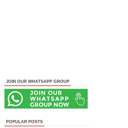
வீதியில்
இறங்கத்
தயாராகும்
சட்டத்தர
ணிகள்!
ஷானி
அபேசேக
ர, பிரதிக்
காவல்து
JOIN OUR WHATSAPP GROUP
றை மா
அதிபராக
தரமுயர்வு!
குருவிட்ட
POPULAR POSTS
மற்றும்