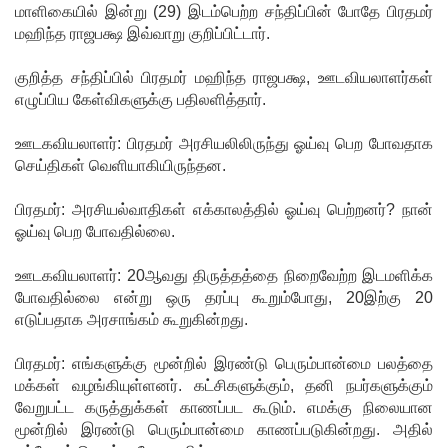
முயன்ற
மாளிகையில் இன்று (29) இடம்பெற்ற சந்திப்பின் போதே பிரதமர்
மஹிந்த ராஜபக்ஷ இவ்வாறு குறிப்பிட்டார்.
இருவர்
கைது!
குறித்த சந்திப்பில் பிரதமர் மஹிந்த ராஜபக்ஷ, ஊடவியலாளர்கள்
எழுப்பிய கேள்விகளுக்கு பதிலளித்தார்.
நாடு
தழுவிய
ஊடகவியலாளர்: பிரதமர் அரசியலிலிருந்து ஓய்வு பெற போவதாக
செய்திகள் வெளியாகியிருந்தன.
சோதனை
களில்
பிரதமர்: அரசியல்வாதிகள் எக்காலத்தில் ஓய்வு பெற்றனர்? நான்
ஓய்வு பெற போவதில்லை.
தரமற்ற
ஊடகவியலாளர்: 20ஆவது திருத்தத்தை நிறைவேற்ற இடமளிக்க
தலைக்கவ
போவதில்லை என்று ஒரு தரப்பு கூறும்போது, 20இற்கு 20
சங்கள் 431
எடுப்பதாக அரசாங்கம் கூறுகின்றது.
பறிமுதல்!
பிரதமர்: எங்களுக்கு மூன்றில் இரண்டு பெரும்பான்மை பலத்தை
இலங்கை
மக்கள் வழங்கியுள்ளனர். கட்சிகளுக்கும், தனி நபர்களுக்கும்
வேறுபட்ட கருத்துக்கள் காணப்பட கூடும். எமக்கு நிலையான
யர்களை
மூன்றில் இரண்டு பெரும்பான்மை காணப்படுகின்றது. அதில்
இலக்கு