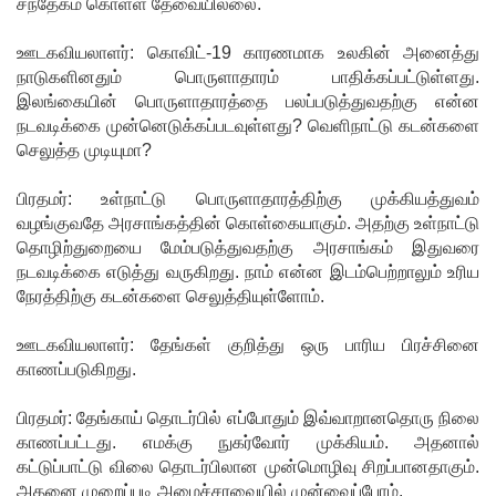
சந்தேகம் கொள்ள தேவையில்லை.
வைத்து
ஊடகவியலாளர்: கொவிட்-19 காரணமாக உலகின் அனைத்து
இணைய
நாடுகளினதும் பொருளாதாரம் பாதிக்கப்பட்டுள்ளது.
இலங்கையின் பொருளாதாரத்தை பலப்படுத்துவதற்கு என்ன
வழிப் பண
நடவடிக்கை முன்னெடுக்கப்படவுள்ளது? வெளிநாட்டு கடன்களை
மோசடி -
செலுத்த முடியுமா?
எச்சரிக்
பிரதமர்: உள்நாட்டு பொருளாதாரத்திற்கு முக்கியத்துவம்
வழங்குவதே அரசாங்கத்தின் கொள்கையாகும். அதற்கு உள்நாட்டு
கை!
தொழிற்துறையை மேம்படுத்துவதற்கு அரசாங்கம் இதுவரை
குவைத் –
நடவடிக்கை எடுத்து வருகிறது. நாம் என்ன இடம்பெற்றாலும் உரிய
நேரத்திற்கு கடன்களை செலுத்தியுள்ளோம்.
கொழும்பு
ஸ்ரீலங்கன்
ஊடகவியலாளர்: தேங்கள் குறித்து ஒரு பாரிய பிரச்சினை
காணப்படுகிறது.
விமான
சேவை
பிரதமர்: தேங்காய் தொடர்பில் எப்போதும் இவ்வாறானதொரு நிலை
காணப்பட்டது. எமக்கு நுகர்வோர் முக்கியம். அதனால்
மீண்டும்
கட்டுப்பாட்டு விலை தொடர்பிலான முன்மொழிவு சிறப்பானதாகும்.
ஆரம்பம்!
அதனை முறைப்படி அமைச்சரவையில் முன்வைப்போம்.