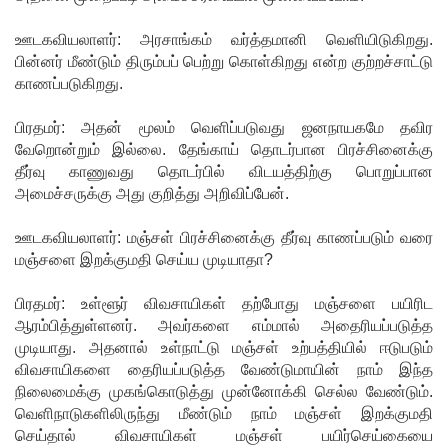
எரிபொரு
ஊடகவியலாளர்: அரசாங்கம் வர்த்தமானி வெளியிடுகிறது.
ள் விலை
பின்னர் மீண்டும் திரும்பப் பெற்று கொள்கிறது என்ற குற்றச்சாட்டு
காணப்படுகிறது.
உயர்வுக்கு
பிரதமர்: அதன் மூலம் வெளிப்படுவது ஜனநாயகமே தவிர
எதிராக
வேறொன்றும் இல்லை. தேங்காய் தொடர்பான பிரச்சினைக்கு
போராட்ட
தீர்வு காணுவது தொடர்பில் விடயத்திற்கு பொறுப்பான
அமைச்சருக்கு அது குறித்து அறிவிப்பேன்.
ம்!
டெங்கு
ஊடகவியலாளர்: மஞ்சள் பிரச்சினைக்கு தீர்வு காணப்படும் வரை
மஞ்சளை இறக்குமதி செய்ய முடியாதா?
மரணங்க
ளின்
பிரதமர்: உள்ளூர் விவசாயிகள் தற்போது மஞ்சளை பயிரிட
ஆரம்பித்துள்ளனர். அவர்களை எம்மால் அதைரியப்படுத்த
எண்ணிக்
முடியாது. அதனால் உள்நாட்டு மஞ்சள் உற்பத்தியில் ஈடுபடும்
கை 64
விவசாயிகளை தைரியப்படுத்த வேண்டுமாயின் நாம் இந்த
நிலைமைக்கு முகங்கொடுத்து முன்னோக்கி செல்ல வேண்டும்.
ஆக
வெளிநாடுகளிலிருந்து மீண்டும் நாம் மஞ்சள் இறக்குமதி
அதிகரிப்பு!
செய்தால் விவசாயிகள் மஞ்சள் பயிர்செய்கையை