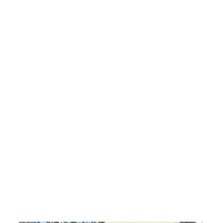
எரிசக்தித்
துறை
ஒத்துழைப்
பு குறித்து
ஆய்வு!
சிறுவர்களி
ன்
கற்பனைக்
கு
சிறகூட்டு
ம்
“இளஞ்சி
றகுகள்” –