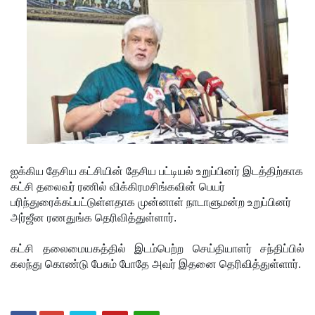
சிமாரா
அலியின்
சிறுவர்
கதை நூல்
ஆகஸ்ட்
15
வெளியீடு!
ஐக்கிய தேசிய கட்சியின் தேசிய பட்டியல் உறுப்பினர் இடத்திற்காக
மகசின்
கட்சி தலைவர் ரணில் விக்கிரமசிங்கவின் பெயர்
சிறைக்கு
பரிந்துரைக்கப்பட்டுள்ளதாக முன்னாள் நாடாளுமன்ற உறுப்பினர்
அர்ஜீன ரணதுங்க தெரிவித்துள்ளார்.
ள்
போதைப்
கட்சி தலைமையகத்தில் இடம்பெற்ற செய்தியாளர் சந்திப்பில்
கலந்து கொண்டு பேசும் போதே அவர் இதனை தெரிவித்துள்ளார்.
பொருள்
வீச