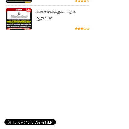
குவைத் -
பல்கலைக்கழகப் பதிவு
கொழும்பு
ஆரம்பம்
ஸ்ரீலங்கன்
வானூர்தி
சேவைக
ள் இன்று
முதல்
மீண்டும்
ஆரம்பம்!
நாளை
இடம்பெற
வுள்ள
தரம் 5