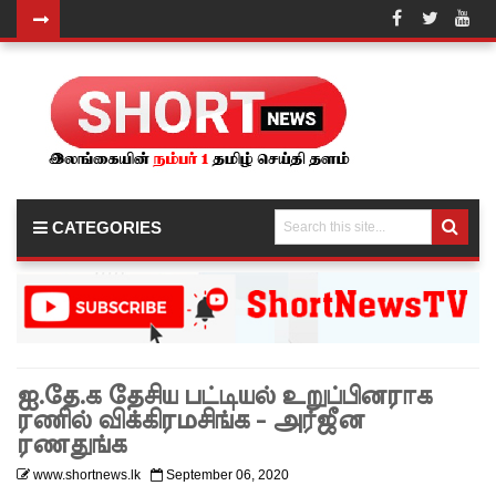
தெற்கு
அதிவேக
நெடுஞ்சா
லையின்
கெலனிக
CATEGORIES
ம
பகுதியில்
கடும்
போக்குவ
ஐ.தே.க தேசிய பட்டியல் உறுப்பினராக
ரத்து!
ரணில் விக்கிரமசிங்க - அர்ஜீன
இந்தியா-
ரணதுங்க
இலங்கை
www.shortnews.lk
September 06, 2020