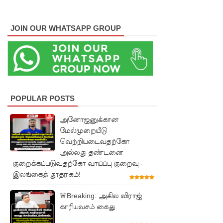
எரிபொரு
JOIN OUR WHATSAPP GROUP
ள் விலை
உயர்வுக்கு
எதிராக
போராட்ட
ம்!
POPULAR POSTS
டெங்கு
அனோஜனுக்கான
மேல்முறையீடு
மரணங்க
வெற்றியடைவதற்கோ
ளின்
அல்லது தண்டனை
குறைக்கப்படுவதற்கோ வாய்ப்பு குறைவு -
எண்ணிக்
இலங்கைத் தூதரகம்!
கை 64
🚨Breaking: அகில விராஜ்
ஆக
காரியவசம் கைது
அதிகரிப்பு!