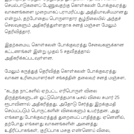
செயல்பாடுகளைப் பேணுவதற்கு கொள்கலன் போக்குவரத்து
சமரசிங்க!
வாகனங்களை முறையாகப் பராமரிப்பது அத்தியாவசியமானது
என்றும், தற்போதைய பொருளாதார சூழ்நிலையில் அந்தச்
நெடுந்தீவு
செலவுகளும் அதிகரித்துள்ளதாக சனத் மஞ்சுள மேலும்
கடற்பரப்பி
தெரிவித்தார்.
ல் சிக்கிய
இதற்கமைய, கொள்கலன் போக்குவரத்து சேவைகளுக்கான
11 இந்திய
கட்டணங்கள் இன்று முதல் 5 சதவீதத்தால்
அதிகரிக்கப்படவுள்ளன.
மீனவர்க
ள்
மேலும் கருத்துத் தெரிவித்த கொள்கலன் போக்குவரத்து
வாகன உரிமையாளர்கள் சங்கத்தின் தலைவர் சனத் மஞ்சுள,
பாதுகாப்
பாக மீட்பு
"கடந்த நாட்களில் ஏற்பட்ட எரிபொருள் விலை
திருத்தங்களுடன் ஒட்டுமொத்தமாக டீசல் விலை சுமார் 25
ஊழல்
ரூபாவினால் அதிகரித்தது. அதோடு சேர்த்து இறக்குமதி
செய்யப்படும் பொருட்களின் விலைகளும் உயர்ந்தன. அது
தடுப்பு
எங்களது போக்குவரத்துத் துறையைப் பாதித்தது. ஏனெனில்,
சட்டமூலத்
தற்போது எங்களது வாகனங்களின் அனைத்து
உதிரிப்பாகங்கள், குறிப்பாக மசகு எண்ணெய் விலை,
தில்