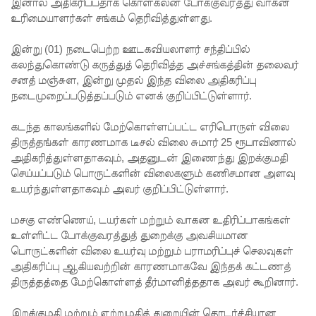
லையில்
இனால் அதிகரிப்பதாக கொள்கலன் போக்குவரத்து வாகன
உரிமையாளர்கள் சங்கம் தெரிவித்துள்ளது.
செல்ல
இன்று (01) நடைபெற்ற ஊடகவியலாளர் சந்திப்பில்
தடை!
கலந்துகொண்டு கருத்துத் தெரிவித்த அச்சங்கத்தின் தலைவர்
இலங்கை
சனத் மஞ்சுள, இன்று முதல் இந்த விலை அதிகரிப்பு
நடைமுறைப்படுத்தப்படும் எனக் குறிப்பிட்டுள்ளார்.
யின்
பெரிய
கடந்த காலங்களில் மேற்கொள்ளப்பட்ட எரிபொருள் விலை
திருத்தங்கள் காரணமாக டீசல் விலை சுமார் 25 ரூபாவினால்
வெங்காய
அதிகரித்துள்ளதாகவும், அதனுடன் இணைந்து இறக்குமதி
த்
செய்யப்படும் பொருட்களின் விலைகளும் கணிசமான அளவு
உயர்ந்துள்ளதாகவும் அவர் குறிப்பிட்டுள்ளார்.
தேவையி
ல் 10 வீதம்
மசகு எண்ணெய், டயர்கள் மற்றும் வாகன உதிரிப்பாகங்கள்
உள்ளிட்ட போக்குவரத்துத் துறைக்கு அவசியமான
மட்டுமே
பொருட்களின் விலை உயர்வு மற்றும் பராமரிப்புச் செலவுகள்
உள்நாட்டு
அதிகரிப்பு ஆகியவற்றின் காரணமாகவே இந்தக் கட்டணத்
திருத்தத்தை மேற்கொள்ளத் தீர்மானித்ததாக அவர் கூறினார்.
உற்பத்தி -
இறக்குமதி மற்றும் ஏற்றுமதித் துறையின் தொடர்ச்சியான
வசந்த