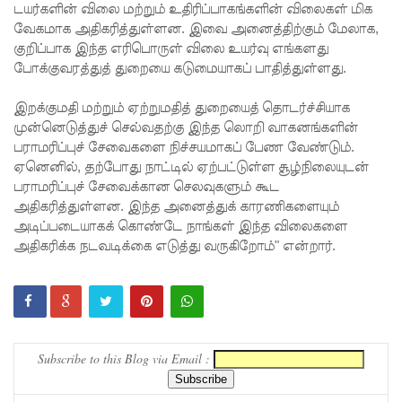
டயர்களின் விலை மற்றும் உதிரிப்பாகங்களின் விலைகள் மிக
மீண்டும்
வேகமாக அதிகரித்துள்ளன. இவை அனைத்திற்கும் மேலாக,
குறிப்பாக இந்த எரிபொருள் விலை உயர்வு எங்களது
திருத்தம்!
போக்குவரத்துத் துறையை கடுமையாகப் பாதித்துள்ளது.
சாகிப் அல்
இறக்குமதி மற்றும் ஏற்றுமதித் துறையைத் தொடர்ச்சியாக
ஹசனின்
முன்னெடுத்துச் செல்வதற்கு இந்த லொறி வாகனங்களின்
வீட்டின்
பராமரிப்புச் சேவைகளை நிச்சயமாகப் பேண வேண்டும்.
ஏனெனில், தற்போது நாட்டில் ஏற்பட்டுள்ள சூழ்நிலையுடன்
மீது
பராமரிப்புச் சேவைக்கான செலவுகளும் கூட
பெற்றோ
அதிகரித்துள்ளன. இந்த அனைத்துக் காரணிகளையும்
அடிப்படையாகக் கொண்டே நாங்கள் இந்த விலைகளை
ல் குண்டு
அதிகரிக்க நடவடிக்கை எடுத்து வருகிறோம்" என்றார்.
வீச்சு!
நெடுந்தீவு
அருகே
Subscribe to this Blog via Email :
இந்திய
மீன்பிடிக்