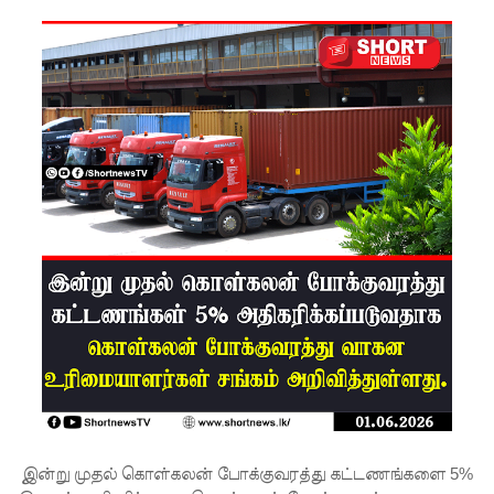
கான
லிட்ரோ
எரிவாயு
விலையில்
மாற்றமில்
லை!
பயிற்சி
ஓட்டுநர் (
L பலகை)
வாகனங்க
ள்
அதிவேக
நெடுஞ்சா
இன்று முதல் கொள்கலன் போக்குவரத்து கட்டணங்களை 5%