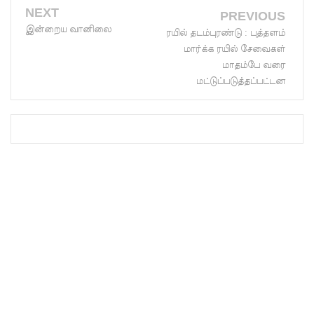
NEXT
கப்பல்
PREVIOUS
இன்றைய வானிலை
ரயில் தடம்புரண்டு : புத்தளம்
கவிழ்வு
மார்க்க ரயில் சேவைகள்
குருக்கள்ம
மாதம்பே வரை
மட்டுப்படுத்தப்பட்டன
டம்
மனிதப்பு
தைகுழி
வழக்கு
விசார
ணை
ஆகஸ்ட்
24க்கு
ஒத்திவைப்
பு