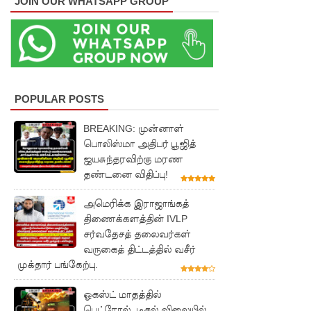
JOIN OUR WHATSAPP GROUP
ருடன்
இலங்கை
இணைந்
து
POPULAR POSTS
நடவடிக்
கை!
BREAKING: முன்னாள்
பொலிஸ்மா அதிபர் பூஜித்
ஈட்டி
ஜயசுந்தரவிற்கு மரண
எறிதலுக்
தண்டனை விதிப்பு!
கான
அமெரிக்க இராஜாங்கத்
உலக
திணைக்களத்தின் IVLP
சர்வதேசத் தலைவர்கள்
தரவரிசை
வருகைத் திட்டத்தில் வசீர்
யில்
முக்தார் பங்கேற்பு.
ரூமேஷ்
ஓகஸ்ட் மாதத்தில்
பெட்ரோல், டீசல் விலையில்