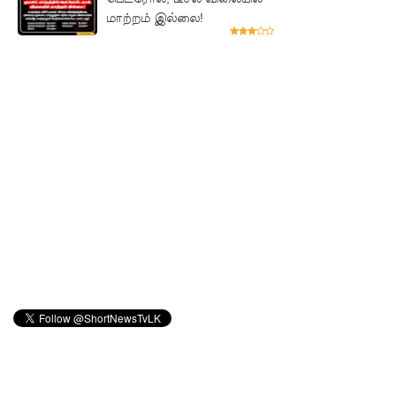
தரங்க
மாற்றம் இல்லை!
முதலிடத்தி
ல்!
புத்தாக்க
ஆராய்ச்சி
களுக்கு
அரசின்
ஆதரவு
முழுமை
யாக
கிடைக்கும்
- பிரதமர்!
மாகாண
சபைத்