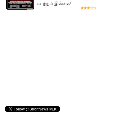
மாற்றம் இல்லை!
னோருக்கு
பாதிப்பு
மத்திய
மாகாணத்
தின் புதிய
ஆளுநர்
பதவியேற்
பு!
எதிர்க்கட்
சித்
தலைவ
ரைச்
சந்தித்தார்