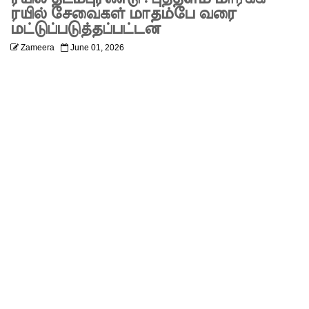
ணை
ரயில் சேவைகள் மாதம்பே வரை
மட்டுப்படுத்தப்பட்டன
ஆகஸ்ட்
Zameera
June 01, 2026
24க்கு
ஒத்திவைப்
பு
பல்கலைக்
கழகப்
பதிவு
ஆரம்பம்
கஞ்சிபா
னை
இம்ரா
னை