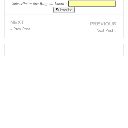
Subscribe to this Blog via Email :
யாக
கிடைக்கும்
NEXT
PREVIOUS
- பிரதமர்!
« Prev Post
Next Post »
மாகாண
சபைத்
தேர்தலை
விரைவில்
நடத்துமா
று இந்தியா
கோரிக்
கை!
ஐ.எம்.எப்.
அடிமைக