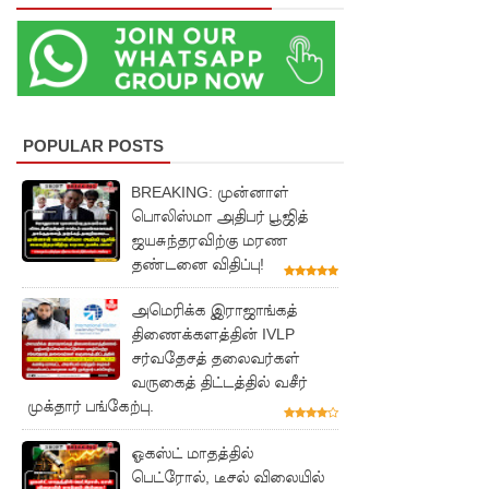
முன்மாதிரி
நாட்டை
உருவாக்கு
வதே
POPULAR POSTS
அரசாங்க
BREAKING: முன்னாள்
த்தின்
பொலிஸ்மா அதிபர் பூஜித்
ஜயசுந்தரவிற்கு மரண
இலக்கு
தண்டனை விதிப்பு!
சீரற்ற
அமெரிக்க இராஜாங்கத்
வானிலை
திணைக்களத்தின் IVLP
யால் 16
சர்வதேசத் தலைவர்கள்
வருகைத் திட்டத்தில் வசீர்
ஆயிரத்தி
முக்தார் பங்கேற்பு.
ற்கும்
ஓகஸ்ட் மாதத்தில்
அதிகமா
பெட்ரோல், டீசல் விலையில்