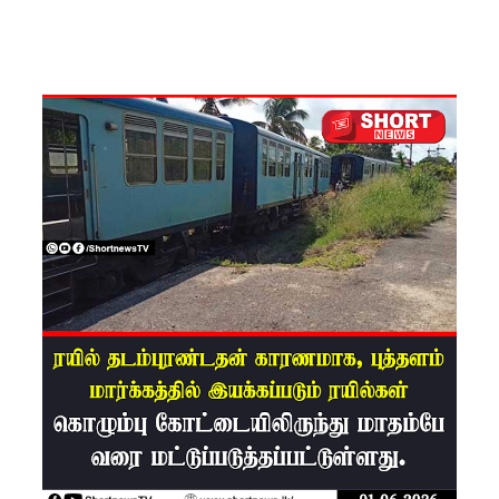
கைது
செய்ய
மலேசிய -
சர்வதேச
பொலிஸா
ருடன்
இலங்கை
இணைந்
து
நடவடிக்
கை!
ஈட்டி
எறிதலுக்