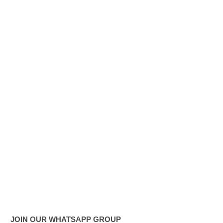
ளாக
மாறியதால்
வாழ்க்கை
ச் சுமை
அதிகரித்த
து - சஜித்
பிரேமதாச
!
சிறைகளு
ம்
குற்றவாளி
களும்
அற்ற
JOIN OUR WHATSAPP GROUP