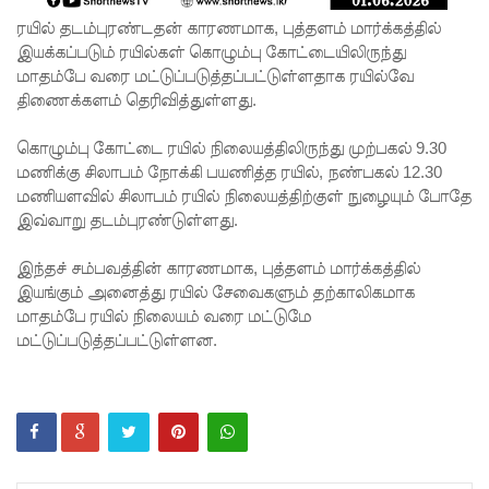
கான
ரயில் தடம்புரண்டதன் காரணமாக, புத்தளம் மார்க்கத்தில்
உலக
இயக்கப்படும் ரயில்கள் கொழும்பு கோட்டையிலிருந்து
மாதம்பே வரை மட்டுப்படுத்தப்பட்டுள்ளதாக ரயில்வே
தரவரிசை
திணைக்களம் தெரிவித்துள்ளது.
யில்
கொழும்பு கோட்டை ரயில் நிலையத்திலிருந்து முற்பகல் 9.30
ரூமேஷ்
மணிக்கு சிலாபம் நோக்கி பயணித்த ரயில், நண்பகல் 12.30
தரங்க
மணியளவில் சிலாபம் ரயில் நிலையத்திற்குள் நுழையும் போதே
இவ்வாறு தடம்புரண்டுள்ளது.
முதலிடத்தி
ல்!
இந்தச் சம்பவத்தின் காரணமாக, புத்தளம் மார்க்கத்தில்
இயங்கும் அனைத்து ரயில் சேவைகளும் தற்காலிகமாக
புத்தாக்க
மாதம்பே ரயில் நிலையம் வரை மட்டுமே
ஆராய்ச்சி
மட்டுப்படுத்தப்பட்டுள்ளன.
களுக்கு
அரசின்
ஆதரவு
முழுமை