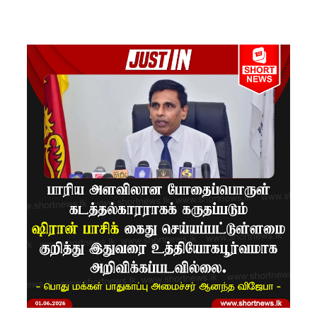
ரோத
சூதாட்ட
இணையத
ளங்களை
முடக்குமா
று
உத்தரவு!
பரீட்சைக்
காலத்தில்
இடர்கள்
ஏற்பட்டா
ல்
அறிவிக்க