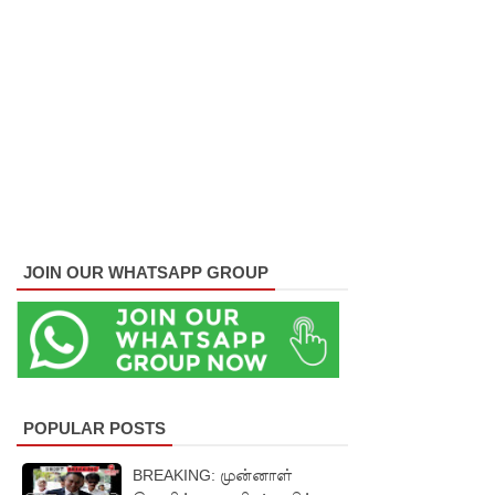
சாகரவின்
சர்ச்சை
கருத்து
தொடர்பில்
நீதிமன்றி
ல்
விடயங்க
JOIN OUR WHATSAPP GROUP
ளை
சமர்ப்பித்த
பொலிஸா
ர்!
டெங்குவா
POPULAR POSTS
ல்
BREAKING: முன்னாள்