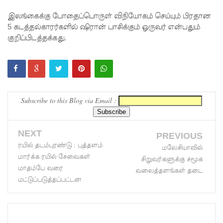
மாகும் -
இலங்கைக்கு போதைப்பொருள் விநியோகம் செய்யும் பிரதான
5 கடத்தல்காரர்களில் ஷிரான் பாசிக்கும் ஒருவர் என்பதும்
பிரதமர்!
குறிப்பிடத்தக்கது.
நீர்கொழு
ம்பு சிறை
வன்முறை
தொடர்பா
Subscribe to this Blog via Email :
ன
அறிக்கை
NEXT
PREVIOUS
ரயில் தடம்புரண்டு : புத்தளம்
ஜனாதிபதி
மலேசியாவில்
மார்க்க ரயில் சேவைகள்
சிறுவர்களுக்கு சமூக
யிடம்!
மாதம்பே வரை
வலைத்தளங்கள் தடை
மட்டுப்படுத்தப்பட்டன
கட்டார்
சாரிட்டியி
னால்