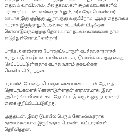
எதுவும் வரவில்லை. சில தகவல்கள் சமூக ஊடகங்களில்
லாஃப்ஸ்
பரிமாறப்பட்டன. எவ்வாறாயினும், சர்வதேச பொலிஸார்
ஊடாக இது குறித்து ஆராய்ந்து வருகிறோம். அவர் எத்தகைய
எரிவாயு
நபராக இருந்தாலும், அவரை சட்டத்தின் பிடிக்குள்
விலையிலு
கொண்டுவருவதற்கு தேவையான நடவடிக்கைகளை நாம்
எடுத்துள்ளோம்." என்றார்.
ம்
மாற்றமில்
பாரிய அளவிலான போதைப்பொருள் கடத்தல்காரராகக்
கருதப்படும் ஷிரான் பாசிக் என்பவர் டுபாயில் வைத்து கைது
லை!
செய்யப்பட்டுள்ளதாக கடந்த வாரம் தகவல்கள்
பாகுபாடற்
வெளியாகியிருந்தன.
ற
ஈரானின் போதைப்பொருள் வலையமைப்புடன் நேரடித்
சேவையே
தொடர்புகளைக் கொண்டுள்ளதன் காரணமாக, இவர்
அமெரிக்காவினால் கூட தேடப்பட்டு வரும் ஒரு நபராவார்
தரமான
எனக் குறிப்பிடப்படுகிறது.
அறிவியலி
அத்துடன், இவர் டுபாயில் பெரும் கோடீஸ்வரராக
ன்
தலைமறைவாக இருந்ததாக பொலிஸ் வட்டாரங்கள்
தெரிவித்தன.
அடித்தள