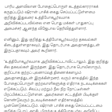
5
பாரிய அளவிலான போதைப்பொருள் கடத்தல்காரராகக்
தொலை
கருதப்படும் ஷிரான் பாசிக் கைது செய்யப்பட்டுள்ளமை
குறித்து இதுவரை உத்தியோகபூர்வமாக
பேசி
அறிவிக்கப்படவில்லை என பொது மக்கள் பாதுகாப்பு
இலக்கங்க
அமைச்சர் ஆனந்த விஜேபால தெரிவித்துள்ளார்.
ள்!
எனினும், இது குறித்து உத்தியோகபூர்வமற்ற தகவல்கள்
தாயகம்
கிடைத்துள்ளதாகவும், இது தொடர்பாக அவதானத்துடன்
இருப்பதாகவும் அவர் கூறினார்.
திரும்புவத
ற்கு ஷேக்
"உத்தியோகபூர்வமாக அறிவிக்கப்படாவிட்டாலும், இது குறித்து
சில தகவல்கள் இருந்தன. இது தொடர்பாக பொலிஸாரும்,
ஹசீனா
குறிப்பாக குற்றப் புலனாய்வுத் திணைக்களமும்
தயார்! -
அவதானத்துடன் இருக்கின்றனர். வரும் காலத்தில் இந்த
போதைப்பொருள் குற்றவாளிகளுக்கு எதிராக நடவடிக்கைகள்
பங்களா
எடுக்கப்படும். சிவப்பு மற்றும் நீல நிற நோட்டீஸ்கள்
தேஷில்
பிறப்பிக்கப்பட்டுள்ளன. அவர்களை சட்டத்தின் பிடிக்குள்
கொண்டுவரும் நடவடிக்கைகள் எதிர்காலத்தில்
மீண்டும்
முன்னெடுக்கப்படும். ஷிரான் பாசிக் கைது செய்யப்பட்டமை
குறித்து டுபாய் அரசிடமிருந்து உத்தியோகபூர்வ அறிவிப்பு
பதற்றம்!