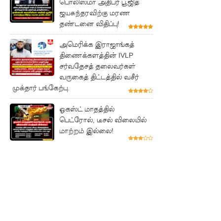
பொலிஸ்மா அதிபர் பூஜித்
உயிரிழந்த
ஜயசுந்தரவிற்கு மரண
வர்களின்
தண்டனை விதிப்பு!
எண்ணிக்
அமெரிக்க இராஜாங்கத்
கை
திணைக்களத்தின் IVLP
சர்வதேசத் தலைவர்கள்
அதிகரிப்பு!
வருகைத் திட்டத்தில் வசீர்
வெள்ளவ
முக்தார் பங்கேற்பு.
த்தை
ஓகஸ்ட் மாதத்தில்
பெட்ரோல், டீசல் விலையில்
மற்றும்
மாற்றம் இல்லை!
பாமன்க
டையில் 07
மணித்தி
யால நீர்
வெட்டு!