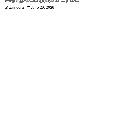
எரிசக்தித்
Zameera
June 29, 2026
துறை
ஒத்துழைப்
பு குறித்து
ஆய்வு!
சிறுவர்களி
ன்
கற்பனைக்
கு
சிறகூட்டு
ம்
“இளஞ்சி
றகுகள்” –