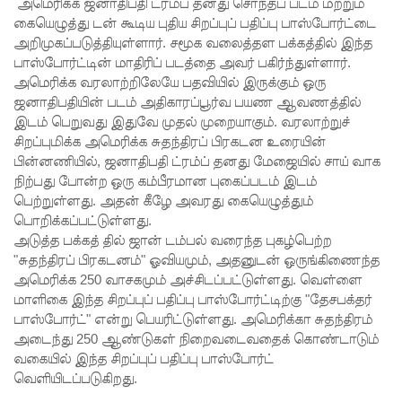
முயன்ற
அமெரிக்க ஜனாதிபதி ட்ரம்ப் தனது சொந்தப் படம் மற்றும்
கையெழுத்து டன் கூடிய புதிய சிறப்புப் பதிப்பு பாஸ்போர்ட்டை
இருவர்
அறிமுகப்படுத்தியுள்ளார். சமூக வலைத்தள பக்கத்தில் இந்த
பாஸ்போர்ட்டின் மாதிரிப் படத்தை அவர் பகிர்ந்துள்ளார்.
கைது!
அமெரிக்க வரலாற்றிலேயே பதவியில் இருக்கும் ஒரு
நாடு
ஜனாதிபதியின் படம் அதிகாரப்பூர்வ பயண ஆவணத்தில்
இடம் பெறுவது இதுவே முதல் முறையாகும். வரலாற்றுச்
தழுவிய
சிறப்புமிக்க அமெரிக்க சுதந்திரப் பிரகடன உரையின்
சோதனை
பின்னணியில், ஜனாதிபதி ட்ரம்ப் தனது மேஜையில் சாய் வாக
நிற்பது போன்ற ஒரு கம்பீரமான புகைப்படம் இடம்
களில்
பெற்றுள்ளது. அதன் கீழே அவரது கையெழுத்தும்
தரமற்ற
பொறிக்கப்பட்டுள்ளது.
அடுத்த பக்கத் தில் ஜான் டம்பல் வரைந்த புகழ்பெற்ற
தலைக்கவ
"சுதந்திரப் பிரகடனம்" ஓவியமும், அதனுடன் ஒருங்கிணைந்த
சங்கள் 431
அமெரிக்க 250 வாசகமும் அச்சிடப்பட்டுள்ளது. வெள்ளை
மாளிகை இந்த சிறப்புப் பதிப்பு பாஸ்போர்ட்டிற்கு "தேசபக்தர்
பறிமுதல்!
பாஸ்போர்ட்" என்று பெயரிட்டுள்ளது. அமெரிக்கா சுதந்திரம்
இலங்கை
அடைந்து 250 ஆண்டுகள் நிறைவடைவதைக் கொண்டாடும்
வகையில் இந்த சிறப்புப் பதிப்பு பாஸ்போர்ட்
யர்களை
வெளியிடப்படுகிறது.
இலக்கு