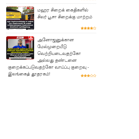
புலமைப்ப
மஹர சிறைக் கைதிகளில்
ரிசில்
சிலர் பூசா சிறைக்கு மாற்றம்
பரீட்சை
தொடர்பில்
அனோஜனுக்கான
முக்கிய
மேல்முறையீடு
வெற்றியடைவதற்கோ
அறிவிப்பு!
அல்லது தண்டனை
குறைக்கப்படுவதற்கோ வாய்ப்பு குறைவு -
நாடாளும
இலங்கைத் தூதரகம்!
ன்ற
உறுப்பின
ர்களின்
சம்பளம்
உயர்த்தப்
படவில்