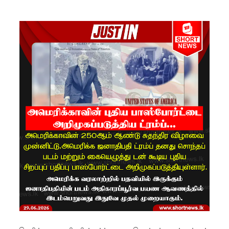
சிமாரா
அலியின்
சிறுவர்
கதை நூல்
ஆகஸ்ட்
15
வெளியீடு!
மகசின்
சிறைக்கு
ள்
போதைப்
பொருள்
வீச