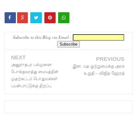
வைத்து
இணைய
வழிப் பண
Subscribe to this Blog via Email :
மோசடி -
எச்சரிக்
NEXT
PREVIOUS
கை!
அனுராதபுர பல்முனை
இன, மத ஒற்றுமைக்கு அரசு
குவைத் –
போக்குவரத்து மையத்தின்
உறுதி – விஜித ஹேரத்
முதற்கட்டம் பொதுமக்கள்
கொழும்பு
பயன்பாட்டுக்கு திறப்பு
ஸ்ரீலங்கன்
விமான
சேவை
மீண்டும்
ஆரம்பம்!