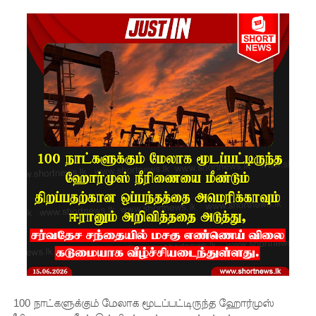
காணொ
ளி மூலம்
சாட்சியம
ளிக்க
நீதிமன்றம்
உத்தரவு!
நேற்றைய
மெகசின்
சிறை
மோதலில்
கைதி
ஒருவர்
பலி!
100 நாட்களுக்கும் மேலாக மூடப்பட்டிருந்த ஹோர்முஸ்