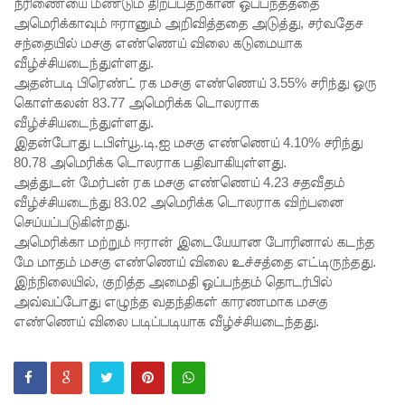
நாட்டில்
நீரிணையை மீண்டும் திறப்பதற்கான ஒப்பந்தத்தை
அமெரிக்காவும் ஈரானும் அறிவித்ததை அடுத்து, சர்வதேச
தொடரும்
சந்தையில் மசகு எண்ணெய் விலை கடுமையாக
வீழ்ச்சியடைந்துள்ளது.
சிறைக்கல
அதன்படி பிரெண்ட் ரக மசகு எண்ணெய் 3.55% சரிந்து ஒரு
வரங்கள் -
கொள்கலன் 83.77 அமெரிக்க டொலராக
வீழ்ச்சியடைந்துள்ளது.
முப்படையி
இதன்போது டபிள்யூ.டி.ஐ மசகு எண்ணெய் 4.10% சரிந்து
னருக்கு
80.78 அமெரிக்க டொலராக பதிவாகியுள்ளது.
அத்துடன் ​மேர்பன் ரக மசகு எண்ணெய் 4.23 சதவீதம்
விடுக்கப்ப
வீழ்ச்சியடைந்து 83.02 அமெரிக்க டொலராக விற்பனை
ட்ட
செய்யப்படுகின்றது.
அமெரிக்கா மற்றும் ஈரான் இடையேயான போரினால் கடந்த
அறிவிப்பு!
மே மாதம் மசகு எண்ணெய் விலை உச்சத்தை எட்டிருந்தது.
சிறையின்
இந்நிலையில், குறித்த அமைதி ஒப்பந்தம் தொடர்பில்
அவ்வப்போது எழுந்த வதந்திகள் காரணமாக மசகு
வாயிற்கத
எண்ணெய் விலை படிப்படியாக வீழ்ச்சியடைந்தது.
வை
முற்றுகை
யிட்ட