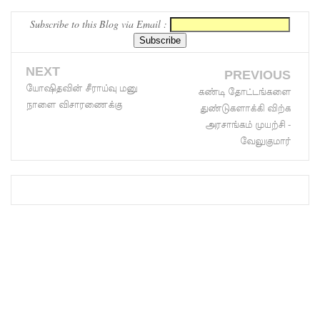
பல்லன்சே
Subscribe to this Blog via Email :
ன
NEXT
கைதிகள்!
PREVIOUS
யோஷிதவின் சீராய்வு மனு
கண்டி தோட்டங்களை
பேராத
நாளை விசாரணைக்கு
துண்டுகளாக்கி விற்க
னைப்
அரசாங்கம் முயற்சி -
வேலுகுமார்
பல்கலை
மாணவர்
களுக்கா
ன முக்கிய
அறிவிப்பு
பள்ளஞ்
சேனை
சிறையில்