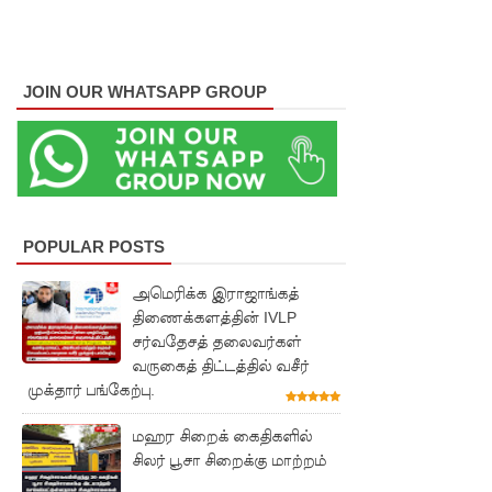
மெகசின்
சிறைச்சா
JOIN OUR WHATSAPP GROUP
லையில்
நேற்று
அமைதியி
ன்மை - 11
பேர்
POPULAR POSTS
காயம்!
அமெரிக்க இராஜாங்கத்
திணைக்களத்தின் IVLP
குருவிட்ட
சர்வதேசத் தலைவர்கள்
சிறை
வருகைத் திட்டத்தில் வசீர்
முக்தார் பங்கேற்பு.
மோதலில்
இருவர்
மஹர சிறைக் கைதிகளில்
சிலர் பூசா சிறைக்கு மாற்றம்
பலி!