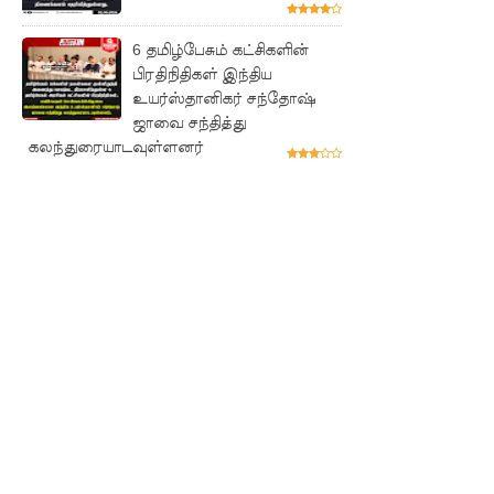
குருவிட்ட
6 தமிழ்பேசும் கட்சிகளின்
சிறைச்சா
பிரதிநிதிகள் இந்திய
லையில்
உயர்ஸ்தானிகர் சந்தோஷ்
ஜாவை சந்தித்து
அமைதியி
கலந்துரையாடவுள்ளனர்
ன்மை!
மீனவர்க
ள்
விடுதலை
கோரி
ஜெய்சங்க
ருக்கு
விஜய்
கடிதம்!