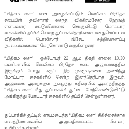
ச்சாலையி
லும்
“மிதிகம லசா” என அழைக்கப்படும் வெலிகம பிரதேச
சபையின்
தவிசாளர் லசந்த விக்கிரமசேகர ஹேவத்
விசேட
என்பவரை சுட்டுக்கொலை செய்துவிட்டு மோட்டார்
பாதுகாப்பு
சைக்கிளில் தப்பிச் சென்ற துப்பாக்கிதாரிகளை கைதுசெய்ய பல
வீதிகளில் பொலிஸார் விசேட சுற்றிவளைப்பு
நடவடிக்
நடவடிக்கைகளை மேற்கொண்டு வருகின்றனர்.
கை!
“மிதிகம லசா” ஒக்டோபர் 22 ஆம் திகதி காலை 10.30
இலங்கை
மணியளவில் வெலிகம பிரதேச சபை அலுவலகத்தில்
அணியின்
இருக்கும் போது, கருப்பு நிற முகமூடிகளை அணிந்து
மோட்டார் சைக்கிளில் சென்ற இனந்தெரியாத இருவர்,
பலம்
அலுவலக அறைக்குள் நுழைந்து கதிரையில் அமர்ந்திருந்த
துடுப்பாட்
“மிதிகம லசா” மீது துப்பாக்கிச் சூட்டை மேற்கொண்டுவிட்டு
அங்கிருந்து மோட்டார் சைக்கிளில் தப்பிச் சென்றுள்ளனர்.
டத்திலே
யே
துப்பாக்கிச் சூட்டில் காயமடைந்த “மிதிகம லசா” சிகிச்சைக்காக
உள்ளது!
வைத்தியசாலையில் அனுமதிக்கப்பட்ட பின்னர்
உயிரிழந்துள்ளார்.
நீர்கொழு