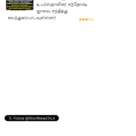
விடுக்கப்ப
உயர்ஸ்தானிகர் சந்தோஷ்
ஜாவை சந்தித்து
ட்ட
கலந்துரையாடவுள்ளனர்
அறிவிப்பு!
சிறையின்
வாயிற்கத
வை
முற்றுகை
யிட்ட
பல்லன்சே
ன
கைதிகள்!
பேராத
னைப்