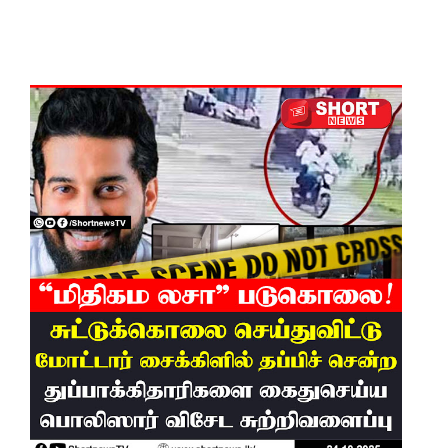
கட்டுப்பாட்
டுக்குள்!
வர்த்தமா
னியில்
வெளியா
னது
22வது
அரசியல
மைப்புத்
திருத்தச்
சட்டமூலம்
!
யாழ்.சிறை