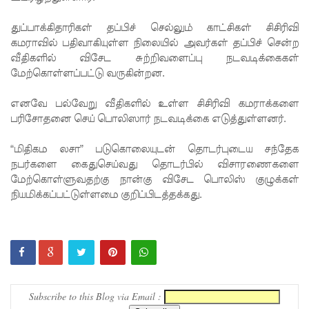
ம்பு
துப்பாக்கிதாரிகள் தப்பிச் செல்லும் காட்சிகள் சிசிரிவி
கமராவில் பதிவாகியுள்ள நிலையில் அவர்கள் தப்பிச் சென்ற
சிறைச்சா
வீதிகளில் விசேட சுற்றிவளைப்பு நடவடிக்கைகள்
லை
மேற்கொள்ளப்பட்டு வருகின்றன.
மோதல்:
எனவே பல்வேறு வீதிகளில் உள்ள சிசிரிவி கமராக்களை
சந்தேகநப
பரிசோதனை செய் பொலிஸார் நடவடிக்கை எடுத்துள்ளனர்.
ர்கள் 62
“மிதிகம லசா” படுகொலையுடன் தொடர்புடைய சந்தேக
ஆக
நபர்களை கைதுசெய்வது தொடர்பில் விசாரணைகளை
மேற்கொள்ளுவதற்கு நான்கு விசேட பொலிஸ் குழுக்கள்
உயர்வு
நியமிக்கப்பட்டுள்ளமை குறிப்பிடத்தக்கது.
நான்கு
மாவட்டங்
களுக்கு
மண்சரிவு
Subscribe to this Blog via Email :
அபாய