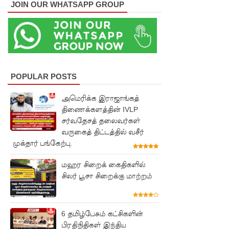
JOIN OUR WHATSAPP GROUP
நேற்றைய
மெகசின்
சிறை
மோதலில்
கைதி
POPULAR POSTS
ஒருவர்
அமெரிக்க இராஜாங்கத்
திணைக்களத்தின் IVLP
பலி!
சர்வதேசத் தலைவர்கள்
நாட்டில்
வருகைத் திட்டத்தில் வசீர்
முக்தார் பங்கேற்பு.
தொடரும்
சிறைக்கல
மஹர சிறைக் கைதிகளில்
சிலர் பூசா சிறைக்கு மாற்றம்
வரங்கள் -
முப்படையி
6 தமிழ்பேசும் கட்சிகளின்
னருக்கு
பிரதிநிதிகள் இந்திய