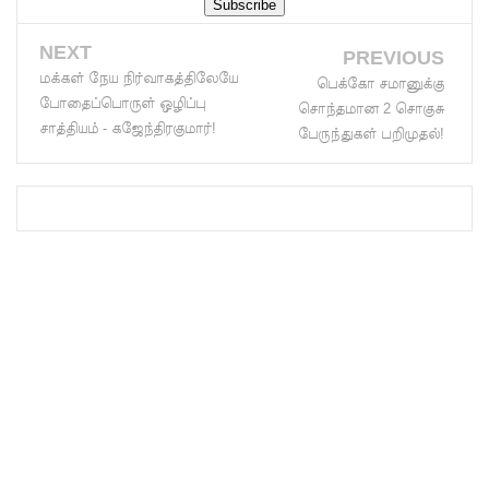
எச்சரிக்
NEXT
PREVIOUS
கை!
மக்கள் நேய நிர்வாகத்திலேயே
பெக்கோ சமானுக்கு
மட்டக்கள
போதைப்பொருள் ஒழிப்பு
சொந்தமான 2 சொகுசு
சாத்தியம் - கஜேந்திரகுமார்!
பேருந்துகள் பறிமுதல்!
ப்பு
சிறைச்சா
லையை
சுற்றி
பலத்த
பாதுகாப்பு!
லலித் -
குகன்
காணாமற்
போன